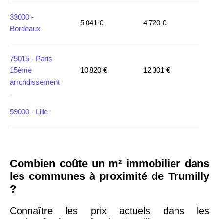
33000 -
5 041 €
4 720 €
Bordeaux
75015 -
Paris
15ème
10 820 €
12 301 €
arrondissement
59000 -
Lille
35000 -
Rennes
Combien coûte un m² immobilier dans
75018 -
Paris
les communes à proximité de Trumilly
18ème
10 114 €
11 322 €
?
arrondissement
Connaître les prix actuels dans les