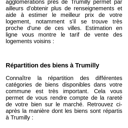
agglomérations près de Trumilly permet par
75020 -
Paris
ailleurs d'obtenir plus de renseignements et
20ème
9 623 €
11 141 €
aide à estimer le meilleur prix de votre
arrondissement
logement, notamment s'il se trouve très
proche d'une de ces villes. Estimation en
ligne vous montre le tarif de vente des
75019 -
Paris
logements voisins :
19ème
9 231 €
10 415 €
arrondissement
Répartition des biens à Trumilly
51100 -
Reims
3 036 €
2 667 €
Connaître la répartition des différentes
75013 -
Paris
catégories de biens disponibles dans votre
13ème
10 073 €
11 085 €
commune est très important. Cela vous
arrondissement
permet de vous rendre compte de la rareté
de votre bien sur le marché. Retrouvez ci-
après la manière dont les biens sont répartis
76600 -
Le Havre
2 455 €
2 453 €
à Trumilly :