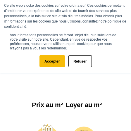
Ce site web stocke des cookies sur votre ordinateur. Ces cookies permettent
d'améliorer votre expérience de site web et de fournir des services plus
personnalisés, à la fois sur ce site et via d'autres médias. Pour obtenir plus
d'informations sur les cookies que nous utilisons, consultez notre politique de
confidentialité.
Vos informations personnelles ne feront l'objet d'aucun suivi lors de
Agence.immo
Prix immobilier
Hauts-de-France
Oise
votre visite sur notre site. Cependant, en vue de respecter vos
préférences, nous devrons utiliser un petit cookie pour que nous
Trumilly (60800)
n'ayons pas à vous les redemander.
Estimation immobilière à Trumilly
Accepter
Refuser
: Prix m² 2026
Prix au m²
Loyer au m²