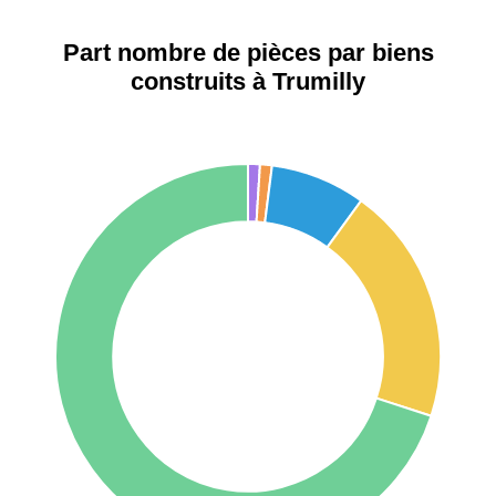
42000 -
Saint-
1 404 €
2 013 €
Étienne
Part nombre de pièces par biens
construits à Trumilly
75017 -
Paris
17ème
11 454 €
12 687 €
arrondissement
75016 -
Paris
16ème
12 145 €
15 155 €
arrondissement
83000 -
Toulon
3 018 €
4 284 €
38000 -
Grenoble
2 917 €
3 382 €