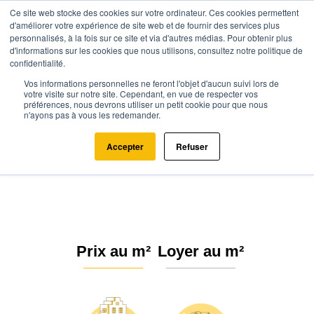
Ce site web stocke des cookies sur votre ordinateur. Ces cookies permettent
d'améliorer votre expérience de site web et de fournir des services plus
personnalisés, à la fois sur ce site et via d'autres médias. Pour obtenir plus
d'informations sur les cookies que nous utilisons, consultez notre politique de
confidentialité.
Vos informations personnelles ne feront l'objet d'aucun suivi lors de
Agence.immo
Prix immobilier
Hauts-de-France
Oise
votre visite sur notre site. Cependant, en vue de respecter vos
préférences, nous devrons utiliser un petit cookie pour que nous
Valdampierre (60790)
n'ayons pas à vous les redemander.
Estimation immobilière à
Accepter
Refuser
Valdampierre : Prix m² 2026
Prix au m²
Loyer au m²