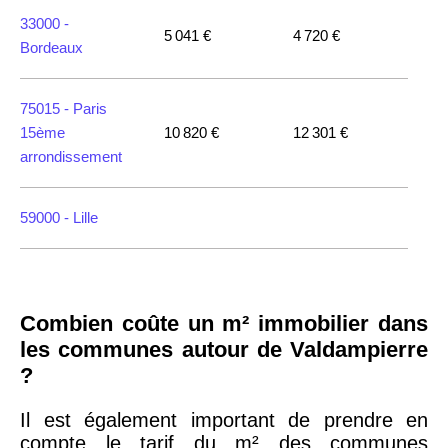
33000 -
5 041 €
4 720 €
Bordeaux
75015 -
Paris
15ème
10 820 €
12 301 €
arrondissement
59000 -
Lille
35000 -
Rennes
Combien coûte un m² immobilier dans
75018 -
Paris
les communes autour de Valdampierre
18ème
10 114 €
11 322 €
?
arrondissement
Il est également important de prendre en
compte le tarif du m² des communes