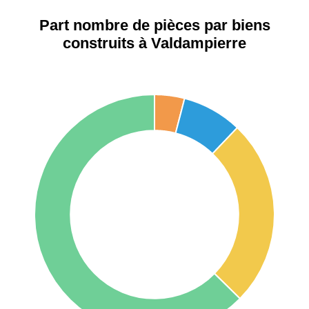
42000 -
Saint-
1 404 €
2 013 €
Étienne
Part nombre de pièces par biens
construits à Valdampierre
75017 -
Paris
17ème
11 454 €
12 687 €
arrondissement
75016 -
Paris
16ème
12 145 €
15 155 €
arrondissement
83000 -
Toulon
3 018 €
4 284 €
38000 -
Grenoble
2 917 €
3 382 €