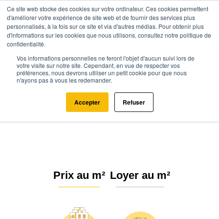
Ce site web stocke des cookies sur votre ordinateur. Ces cookies permettent
d'améliorer votre expérience de site web et de fournir des services plus
personnalisés, à la fois sur ce site et via d'autres médias. Pour obtenir plus
d'informations sur les cookies que nous utilisons, consultez notre politique de
confidentialité.
Vos informations personnelles ne feront l'objet d'aucun suivi lors de
Agence.immo
Prix immobilier
Hauts-de-France
Oise
votre visite sur notre site. Cependant, en vue de respecter vos
préférences, nous devrons utiliser un petit cookie pour que nous
Vaumoise (60117)
n'ayons pas à vous les redemander.
Estimation immobilière à
Accepter
Refuser
Vaumoise : Prix m² 2026
Prix au m²
Loyer au m²