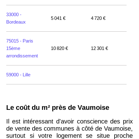
33000 -
5 041 €
4 720 €
Bordeaux
75015 -
Paris
15ème
10 820 €
12 301 €
arrondissement
59000 -
Lille
35000 -
Rennes
Le coût du m² près de Vaumoise
75018 -
Paris
18ème
10 114 €
11 322 €
Il est intéressant d'avoir conscience des prix
arrondissement
de vente des communes à côté de Vaumoise,
surtout si votre logement se situe proche