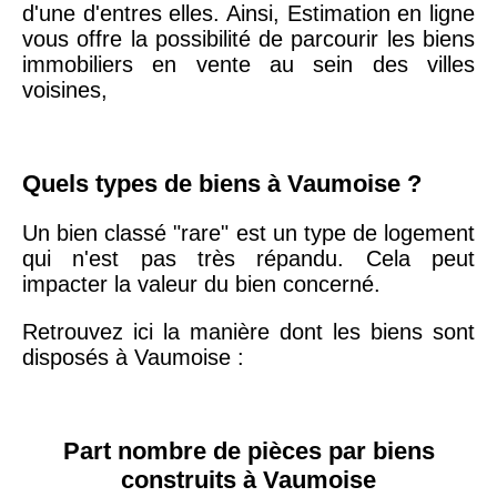
d'une d'entres elles. Ainsi, Estimation en ligne
75020 -
Paris
vous offre la possibilité de parcourir les biens
20ème
9 623 €
11 141 €
immobiliers en vente au sein des villes
arrondissement
voisines,
75019 -
Paris
19ème
9 231 €
10 415 €
Quels types de biens à Vaumoise ?
arrondissement
Un bien classé "rare" est un type de logement
qui n'est pas très répandu. Cela peut
51100 -
Reims
3 036 €
2 667 €
impacter la valeur du bien concerné.
Retrouvez ici la manière dont les biens sont
75013 -
Paris
disposés à Vaumoise :
13ème
10 073 €
11 085 €
arrondissement
Part nombre de pièces par biens
76600 -
Le Havre
2 455 €
2 453 €
construits à Vaumoise