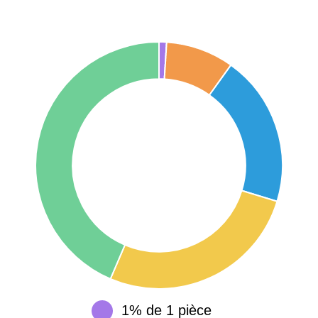
42000 -
Saint-
1 404 €
2 013 €
Étienne
75017 -
Paris
17ème
11 454 €
12 687 €
arrondissement
75016 -
Paris
16ème
12 145 €
15 155 €
arrondissement
83000 -
Toulon
3 018 €
4 284 €
38000 -
Grenoble
2 917 €
3 382 €
1% de 1 pièce