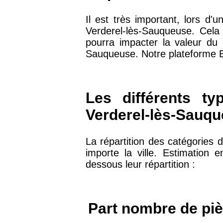
arrondissement
Il est très important, lors d
Verderel-lès-Sauqueuse. Cela 
75019 -
Paris 19ème
pourra impacter la valeur du
9 231 €
arrondissement
Sauqueuse. Notre plateforme Es
51100 -
Reims
3 036 €
Les différents ty
75013 -
Paris 13ème
Verderel-lès-Sauq
10 073 €
arrondissement
La répartition des catégories 
76600 -
Le Havre
2 455 €
importe la ville. Estimation 
dessous leur répartition :
42000 -
Saint-Étienne
1 404 €
Part nombre de piè
75017 -
Paris 17ème
11 454 €