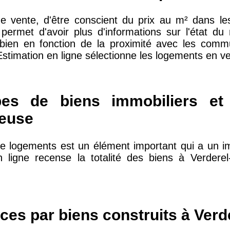
'une vente, d'être conscient du prix au m² dans
permet d'avoir plus d'informations sur l'état d
 bien en fonction de la proximité avec les comm
10 415 €
28 €
timation en ligne sélectionne les logements en ve
2 667 €
13 €
pes de biens immobiliers et
ueuse
11 085 €
30 €
de logements est un élément important qui a un im
2 453 €
12 €
en ligne recense la totalité des biens à Verdere
2 013 €
10 €
ces par biens construits à Ver
12 687 €
32 €