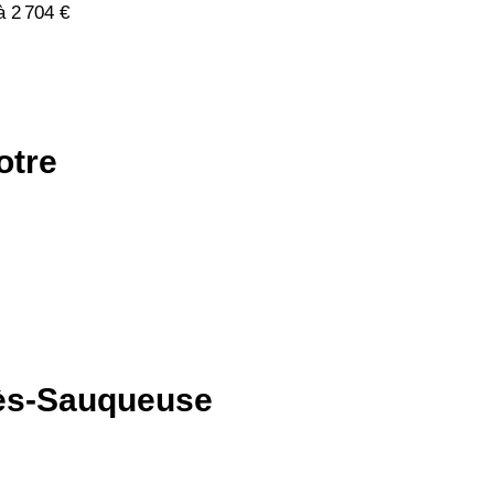
à 2 704 €
otre
-lès-Sauqueuse