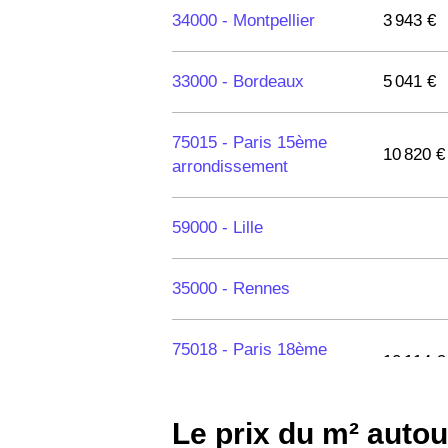
34000 -
Montpellier
3 943 €
33000 -
Bordeaux
5 041 €
75015 -
Paris 15ème
10 820 €
arrondissement
59000 -
Lille
35000 -
Rennes
75018 -
Paris 18ème
10 114 €
arrondissement
Le prix du m² auto
75020 -
Paris 20ème
9 623 €