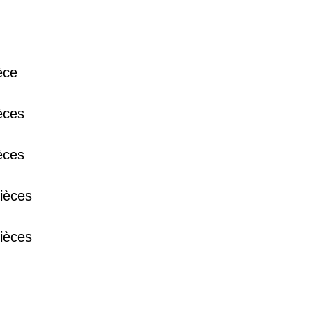
38 €
èce
15 €
èces
13 €
èces
ièces
ièces