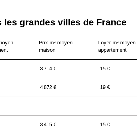
 les grandes villes de France
 moyen
Prix m² moyen
Loyer m² moyen
ment
maison
appartement
3 714 €
15 €
4 872 €
19 €
3 415 €
15 €