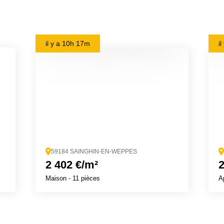
il y a
10h 17m
i
59184 SAINGHIN-EN-WEPPES
2 402 €/m²
2
Maison
- 11 pièces
A