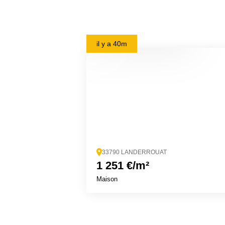
il y a
40m
33790 LANDERROUAT
1 251 €/m²
Maison