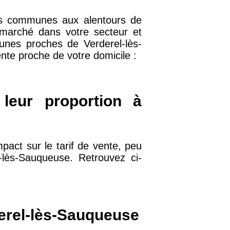
 les communes aux alentours de
u marché dans votre secteur et
unes proches de Verderel-lès-
32 €
nte proche de votre domicile :
11 €
 leur proportion à
34 €
pact sur le tarif de vente, peu
12 €
l-lès-Sauqueuse. Retrouvez ci-
10 €
derel-lès-Sauqueuse
37 €