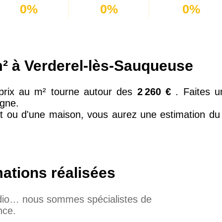
0%
0%
0%
² à Verderel-lès-Sauqueuse
 prix au m² tourne autour des
2 260 €
. Faites u
gne.
t ou d'une maison, vous aurez une estimation du t
mations réalisées
udio… nous sommes spécialistes de
nce.