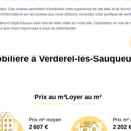
teur. Ces cookies permettent d'améliorer votre expérience de site web et de fournir 
Prix immobilier
Vendre avec Agen
 d'informations sur les cookies que nous utilisons, consultez notre politique de confi
eront l'objet d'aucun suivi lors de votre visite sur notre site. Cependant, en vue d
pour que nous n'ayons pas à vous les redemander.
e.immo
Prix immobilier
Hauts-de-France
Oise
Verderel-lès-Sauqueuse (
ilière à Verderel-lès-Sauqueu
Prix au m²
Loyer au m²
Prix m² moyen
Prix m²
2 607 €
2 202 