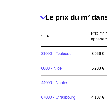
Le prix du m² dans
Prix m²
Ville
apparte
31000 -
Toulouse
3 966 €
6000 -
Nice
5 238 €
44000 -
Nantes
67000 -
Strasbourg
4 137 €