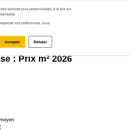
des services plus personnalisés, à la fois sur
ce.immo
Acheter - Louer
Estimer mon bien
dentialité.
e respecter vos préférences, nous
Accepter
Refuser
60112)
se : Prix m² 2026
 moyen
€