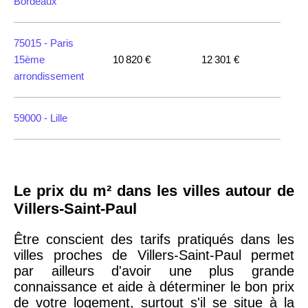
Bordeaux
75015 -
Paris
15ème
10 820 €
12 301 €
arrondissement
59000 -
Lille
35000 -
Rennes
Le prix du m² dans les villes autour de
75018 -
Paris
Villers-Saint-Paul
18ème
10 114 €
11 322 €
arrondissement
Être conscient des tarifs pratiqués dans les
villes proches de Villers-Saint-Paul permet
par ailleurs d'avoir une plus grande
75020 -
Paris
connaissance et aide à déterminer le bon prix
20ème
9 623 €
11 141 €
de votre logement, surtout s'il se situe à la