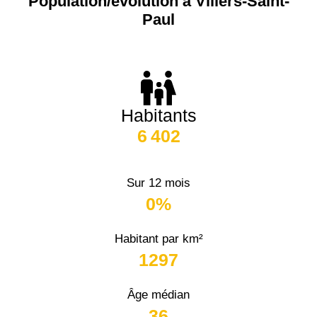
Population/évolution à Villers-Saint-
Paul
Habitants
6 402
Sur 12 mois
0%
Habitant par km²
1297
Âge médian
36