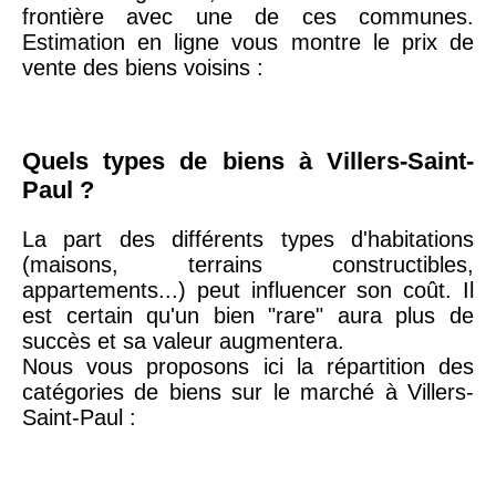
arrondissement
frontière avec une de ces communes.
Estimation en ligne vous montre le prix de
vente des biens voisins :
75019 -
Paris
19ème
9 231 €
10 415 €
arrondissement
Quels types de biens à Villers-Saint-
Paul ?
51100 -
Reims
3 036 €
2 667 €
La part des différents types d'habitations
75013 -
Paris
(maisons, terrains constructibles,
13ème
10 073 €
11 085 €
appartements...) peut influencer son coût. Il
arrondissement
est certain qu'un bien "rare" aura plus de
succès et sa valeur augmentera.
Nous vous proposons ici la répartition des
76600 -
Le Havre
2 455 €
2 453 €
catégories de biens sur le marché à Villers-
Saint-Paul :
42000 -
Saint-
1 404 €
2 013 €
Étienne