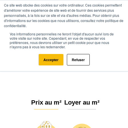
Ce site web stocke des cookies sur votre ordinateur. Ces cookies permettent
d'améliorer votre expérience de site web et de fournir des services plus
personnalisés, à la fois sur ce site et via d'autres médias. Pour obtenir plus
d'informations sur les cookies que nous utilisons, consultez notre politique de
confidentialité.
Vos informations personnelles ne feront l'objet d'aucun suivi lors de
Agence.immo
Prix immobilier
Hauts-de-France
Oise
votre visite sur notre site. Cependant, en vue de respecter vos
préférences, nous devrons utiliser un petit cookie pour que nous
Villers-Saint-Paul (60870)
n'ayons pas à vous les redemander.
Estimation immobilière à Villers-
Accepter
Refuser
Saint-Paul : Prix m² 2026
Prix au m²
Loyer au m²