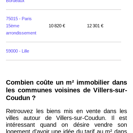
Bordeaux
75015 -
Paris
15ème
10 820 €
12 301 €
arrondissement
59000 -
Lille
35000 -
Rennes
Combien coûte un m² immobilier dans
75018 -
Paris
les communes voisines de Villers-sur-
18ème
10 114 €
11 322 €
Coudun ?
arrondissement
Retrouvez les biens mis en vente dans les
villes autour de Villers-sur-Coudun. Il est
75020 -
Paris
intéressant quand on désire vendre son
20ème
9 623 €
11 141 €
logement d'avoir une idée du tarif au m² dans