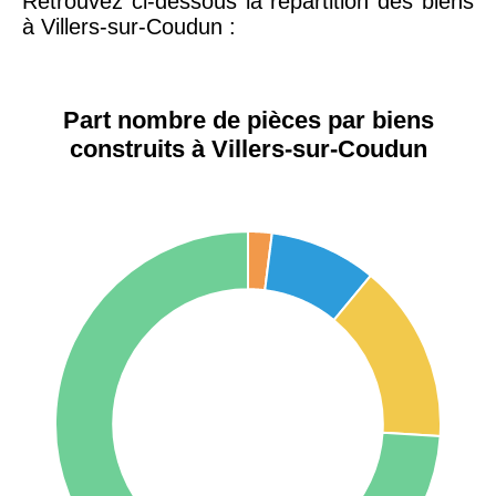
Retrouvez ci-dessous la répartition des biens
à Villers-sur-Coudun :
75017 -
Paris
17ème
11 454 €
12 687 €
arrondissement
Part nombre de pièces par biens
construits à Villers-sur-Coudun
75016 -
Paris
16ème
12 145 €
15 155 €
arrondissement
83000 -
Toulon
3 018 €
4 284 €
38000 -
Grenoble
2 917 €
3 382 €