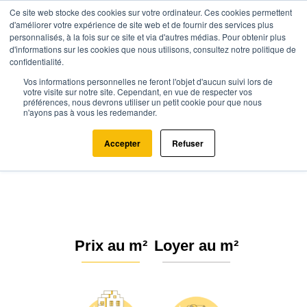
Ce site web stocke des cookies sur votre ordinateur. Ces cookies permettent
d'améliorer votre expérience de site web et de fournir des services plus
personnalisés, à la fois sur ce site et via d'autres médias. Pour obtenir plus
d'informations sur les cookies que nous utilisons, consultez notre politique de
confidentialité.
Vos informations personnelles ne feront l'objet d'aucun suivi lors de
Agence.immo
Prix immobilier
Hauts-de-France
Oise
votre visite sur notre site. Cependant, en vue de respecter vos
préférences, nous devrons utiliser un petit cookie pour que nous
Villers-sur-Coudun (60150)
n'ayons pas à vous les redemander.
Estimation immobilière à Villers-
Accepter
Refuser
sur-Coudun : Prix m² 2026
Prix au m²
Loyer au m²