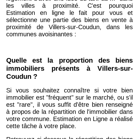
arrondissement
les villes à proximité. C'est pourquoi
Estimation en ligne le fait pour vous et
sélectionne une partie des biens en vente à
75019 -
Paris
proximité de Villers-sur-Coudun, dans les
19ème
9 231 €
10 415 €
communes avoisinantes :
arrondissement
51100 -
Reims
3 036 €
2 667 €
Quelle est la proportion des biens
immobiliers présents à Villers-sur-
75013 -
Paris
Coudun ?
13ème
10 073 €
11 085 €
arrondissement
Si vous souhaitez connaître si votre bien
immobilier est "fréquent" sur le marché, ou s'il
est "rare", il vous suffit d'être bien renseigné
76600 -
Le Havre
2 455 €
2 453 €
à propos de la répartition de l'immobilier dans
votre commune. Estimation en Ligne a réalisé
42000 -
cette tâche à votre place.
Saint-
1 404 €
2 013 €
Étienne