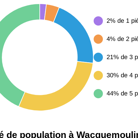
15 155 €
34 €
2% de 1 pi
4 284 €
14 €
4% de 2 pi
21% de 3 p
3 382 €
14 €
30% de 4 p
44% de 5 p
ité de population à Wacquemouli