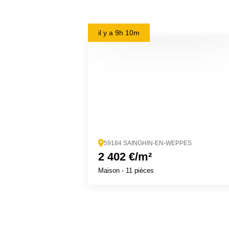
il y a
9h 10m
59184 SAINGHIN-EN-WEPPES
2 402 €/m²
Maison
- 11 pièces