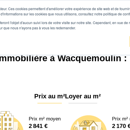
teur. Ces cookies permettent d'améliorer votre expérience de site web et de fournir 
Prix immobilier
Vendre avec Agen
 d'informations sur les cookies que nous utilisons, consultez notre politique de confi
eront l'objet d'aucun suivi lors de votre visite sur notre site. Cependant, en vue d
pour que nous n'ayons pas à vous les redemander.
gence.immo
Prix immobilier
Hauts-de-France
Oise
Wacquemoulin (6042
immobilière à Wacquemoulin : 
Prix au m²
Loyer au m²
Prix m² moyen
Prix m²
2 841 €
2 170 