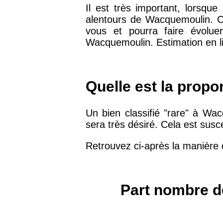
Il est très important, lorsqu
alentours de Wacquemoulin. C
75019 -
Paris 19ème
vous et pourra faire évolue
9 231 €
arrondissement
Wacquemoulin. Estimation en lig
51100 -
Reims
3 036 €
Quelle est la prop
75013 -
Paris 13ème
10 073 €
arrondissement
Un bien classifié "rare" à Wa
sera très désiré. Cela est susc
76600 -
Le Havre
2 455 €
Retrouvez ci-après la manière 
42000 -
Saint-Étienne
1 404 €
Part nombre d
75017 -
Paris 17ème
11 454 €
arrondissement