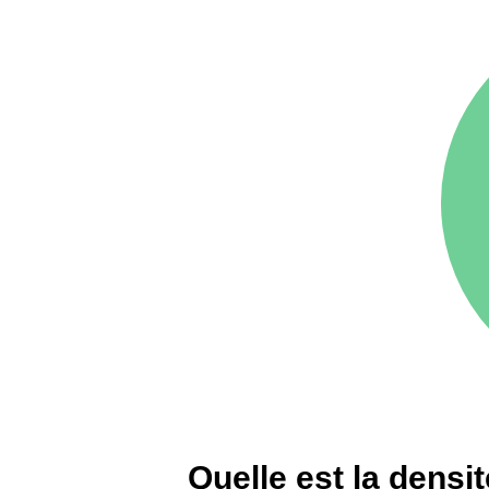
75016 -
Paris 16ème
12 145 €
arrondissement
83000 -
Toulon
3 018 €
38000 -
Grenoble
2 917 €
Quelle est la dens