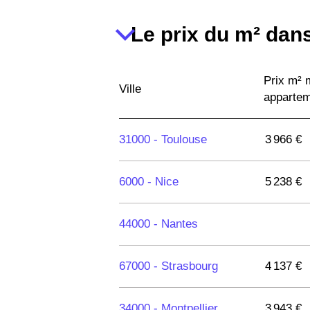
Le prix du m² dans
Prix m²
Ville
apparte
31000 -
Toulouse
3 966 €
6000 -
Nice
5 238 €
44000 -
Nantes
67000 -
Strasbourg
4 137 €
34000 -
Montpellier
3 943 €