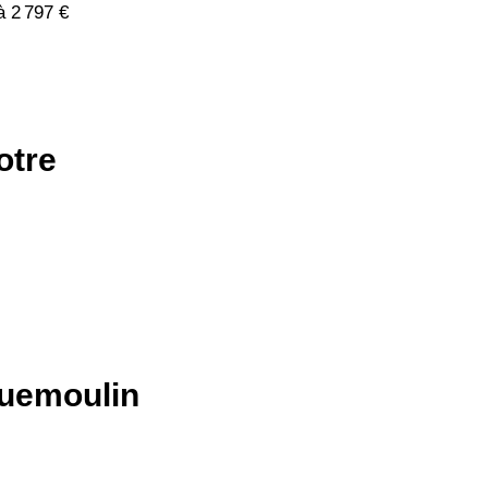
à 2 797 €
otre
quemoulin