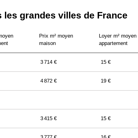
 les grandes villes de France
 moyen
Prix m² moyen
Loyer m² moyen
ment
maison
appartement
3 714 €
15 €
4 872 €
19 €
3 415 €
15 €
3 777 €
16 €