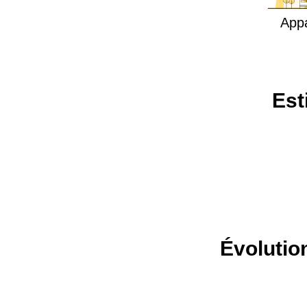
App
Est
Évolutio