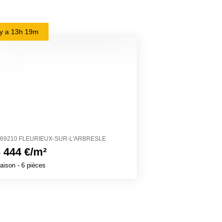
l y a
13h 19m
il y a
1j 1h 43m
69210 FLEURIEUX-SUR-L'ARBRESLE
11200 CRUSCAD
 444 €/m²
2 503 €/m²
aison
- 6 pièces
Maison
- 4 pièces