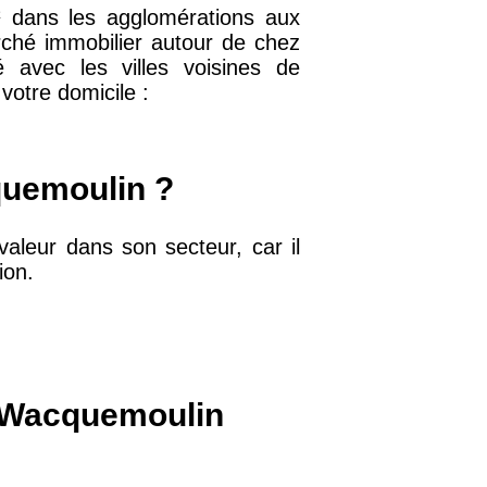
m² dans les agglomérations aux
ché immobilier autour de chez
 avec les villes voisines de
32 €
votre domicile :
11 €
quemoulin ?
34 €
aleur dans son secteur, car il
ion.
12 €
10 €
à Wacquemoulin
37 €