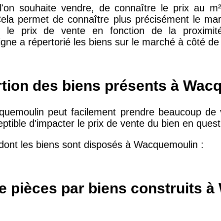
e l'on souhaite vendre, de connaître le prix au 
ela permet de connaître plus précisément le mar
r le prix de vente en fonction de la proximité
10 415 €
28 €
ne a répertorié les biens sur le marché à côté de 
2 667 €
13 €
ortion des biens présents à Wac
11 085 €
30 €
cquemoulin peut facilement prendre beaucoup de v
eptible d'impacter le prix de vente du bien en quest
2 453 €
12 €
dont les biens sont disposés à Wacquemoulin :
2 013 €
10 €
e pièces par biens construits 
12 687 €
32 €