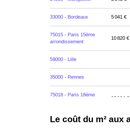
33000 -
Bordeaux
5 041 €
75015 -
Paris 15ème
10 820 €
arrondissement
59000 -
Lille
35000 -
Rennes
75018 -
Paris 18ème
10 114 €
arrondissement
Le coût du m² aux
75020 -
Paris 20ème
9 623 €
arrondissement