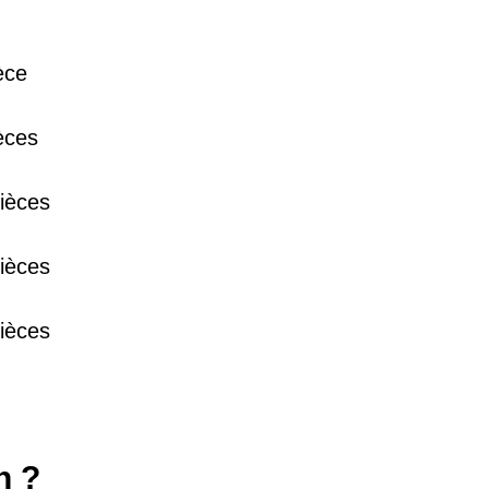
38 €
èce
15 €
èces
ièces
13 €
ièces
ièces
n ?