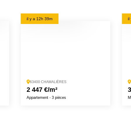
il y a
12h 39m
i
63400 CHAMALIÈRES
2 447 €/m²
3
Appartement
- 3 pièces
M