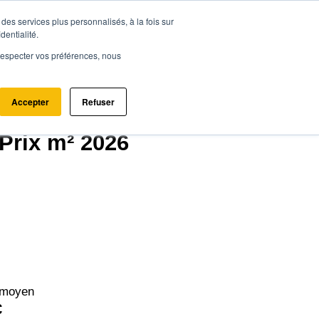
des services plus personnalisés, à la fois sur
ce.immo
Acheter - Louer
Estimer mon bien
dentialité.
e respecter vos préférences, nous
Accepter
Refuser
0)
Prix m² 2026
 moyen
€