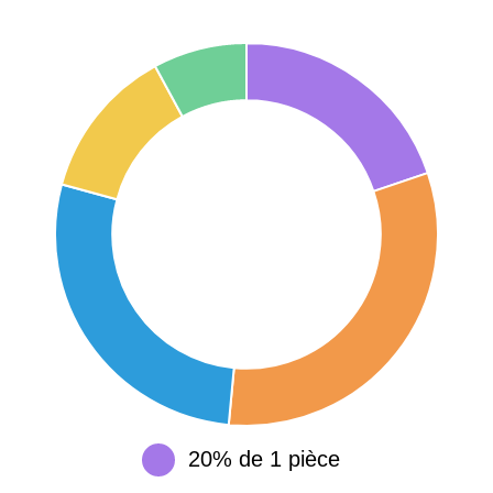
42000 -
Saint-
1 404 €
2 013 €
Étienne
75017 -
Paris
17ème
11 454 €
12 687 €
arrondissement
75016 -
Paris
16ème
12 145 €
15 155 €
arrondissement
83000 -
Toulon
3 018 €
4 284 €
38000 -
Grenoble
2 917 €
3 382 €
20% de 1 pièce