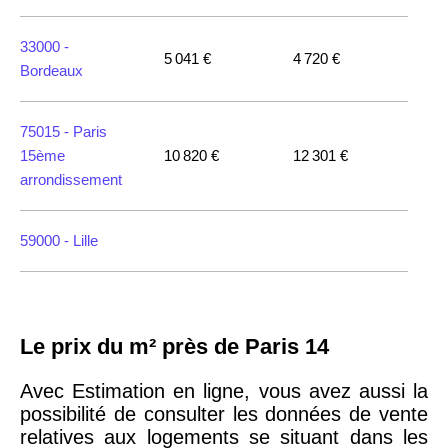
33000 -
5 041 €
4 720 €
Bordeaux
75015 -
Paris
15ème
10 820 €
12 301 €
arrondissement
59000 -
Lille
35000 -
Rennes
Le prix du m² près de Paris 14
75018 -
Paris
18ème
10 114 €
11 322 €
Avec Estimation en ligne, vous avez aussi la
arrondissement
possibilité de consulter les données de vente
relatives aux logements se situant dans les