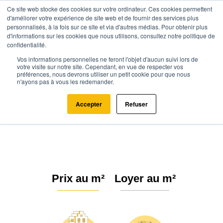
Ce site web stocke des cookies sur votre ordinateur. Ces cookies permettent
d'améliorer votre expérience de site web et de fournir des services plus
personnalisés, à la fois sur ce site et via d'autres médias. Pour obtenir plus
d'informations sur les cookies que nous utilisons, consultez notre politique de
confidentialité.
Vos informations personnelles ne feront l'objet d'aucun suivi lors de
Agence.immo
Prix immobilier
Île-de-France
Paris
votre visite sur notre site. Cependant, en vue de respecter vos
préférences, nous devrons utiliser un petit cookie pour que nous
Paris 14ème arrondissement (75014)
n'ayons pas à vous les redemander.
Estimation immobilière à Paris 14
Accepter
Refuser
: Prix m² 2026
Prix au m²
Loyer au m²