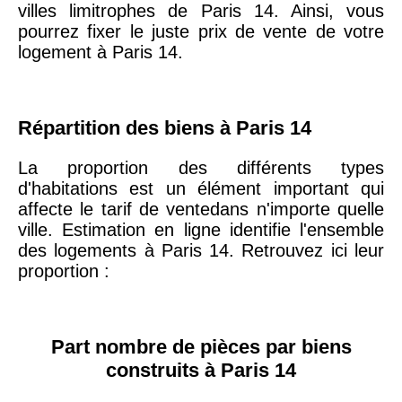
villes limitrophes de Paris 14. Ainsi, vous
75020 -
Paris
pourrez fixer le juste prix de vente de votre
20ème
9 623 €
11 141 €
logement à Paris 14.
arrondissement
75019 -
Paris
Répartition des biens à Paris 14
19ème
9 231 €
10 415 €
arrondissement
La proportion des différents types
d'habitations est un élément important qui
affecte le tarif de ventedans n'importe quelle
51100 -
Reims
3 036 €
2 667 €
ville. Estimation en ligne identifie l'ensemble
des logements à Paris 14. Retrouvez ici leur
proportion :
75013 -
Paris
13ème
10 073 €
11 085 €
arrondissement
Part nombre de pièces par biens
construits à Paris 14
76600 -
Le Havre
2 455 €
2 453 €