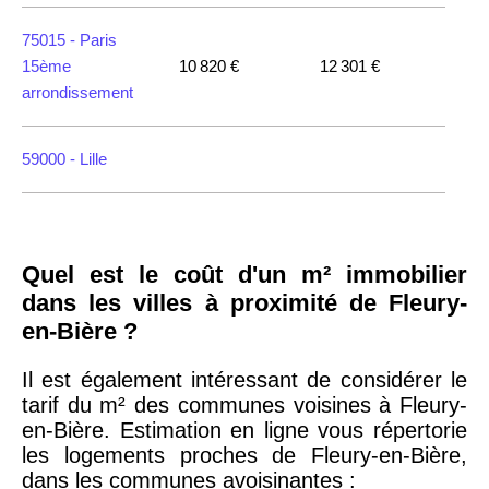
75015 -
Paris
15ème
10 820 €
12 301 €
arrondissement
59000 -
Lille
35000 -
Rennes
Quel est le coût d'un m² immobilier
75018 -
Paris
dans les villes à proximité de Fleury-
18ème
10 114 €
11 322 €
en-Bière ?
arrondissement
Il est également intéressant de considérer le
tarif du m² des communes voisines à Fleury-
75020 -
Paris
en-Bière. Estimation en ligne vous répertorie
20ème
9 623 €
11 141 €
les logements proches de Fleury-en-Bière,
arrondissement
dans les communes avoisinantes :