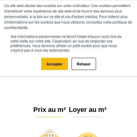
Ce site web stocke des cookies sur votre ordinateur. Ces cookies permettent
d'améliorer votre expérience de site web et de fournir des services plus
personnalisés, à la fois sur ce site et via d'autres médias. Pour obtenir plus
d'informations sur les cookies que nous utilisons, consultez notre politique de
confidentialité.
Vos informations personnelles ne feront l'objet d'aucun suivi lors de
Agence.immo
Prix immobilier
Île-de-France
Seine-et-Marne
votre visite sur notre site. Cependant, en vue de respecter vos
préférences, nous devrons utiliser un petit cookie pour que nous
Fleury-en-Bière (77930)
n'ayons pas à vous les redemander.
Estimation immobilière à Fleury-
Accepter
Refuser
en-Bière : Prix m² 2026
Prix au m²
Loyer au m²