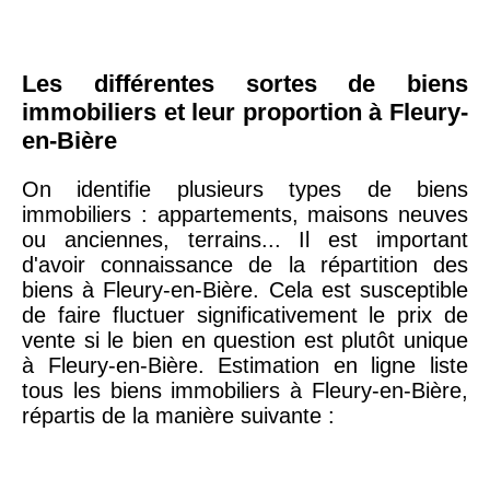
75019 -
Paris
19ème
9 231 €
10 415 €
Les différentes sortes de biens
arrondissement
immobiliers et leur proportion à Fleury-
en-Bière
51100 -
Reims
3 036 €
2 667 €
On identifie plusieurs types de biens
immobiliers : appartements, maisons neuves
75013 -
Paris
ou anciennes, terrains... Il est important
13ème
10 073 €
11 085 €
d'avoir connaissance de la répartition des
arrondissement
biens à Fleury-en-Bière. Cela est susceptible
de faire fluctuer significativement le prix de
vente si le bien en question est plutôt unique
76600 -
Le Havre
2 455 €
2 453 €
à Fleury-en-Bière. Estimation en ligne liste
tous les biens immobiliers à Fleury-en-Bière,
42000 -
répartis de la manière suivante :
Saint-
1 404 €
2 013 €
Étienne