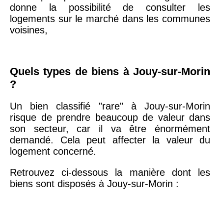
arrondissement
donne la possibilité de consulter les
logements sur le marché dans les communes
voisines,
75019 -
Paris
19ème
9 231 €
10 415 €
arrondissement
Quels types de biens à Jouy-sur-Morin
?
51100 -
Reims
3 036 €
2 667 €
Un bien classifié "rare" à Jouy-sur-Morin
75013 -
Paris
risque de prendre beaucoup de valeur dans
13ème
10 073 €
11 085 €
son secteur, car il va être énormément
arrondissement
demandé. Cela peut affecter la valeur du
logement concerné.
76600 -
Le Havre
2 455 €
2 453 €
Retrouvez ci-dessous la manière dont les
biens sont disposés à Jouy-sur-Morin :
42000 -
Saint-
1 404 €
2 013 €
Étienne