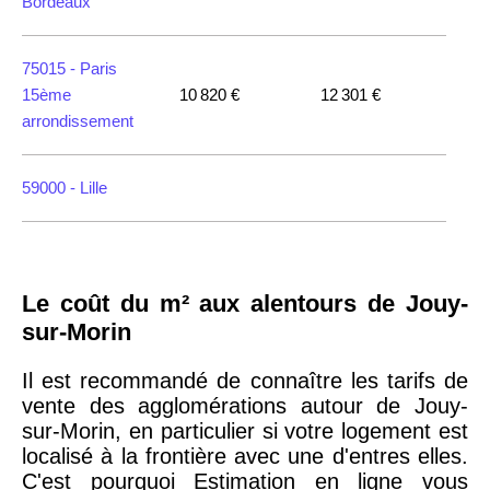
Bordeaux
75015 -
Paris
15ème
10 820 €
12 301 €
arrondissement
59000 -
Lille
35000 -
Rennes
Le coût du m² aux alentours de Jouy-
75018 -
Paris
sur-Morin
18ème
10 114 €
11 322 €
arrondissement
Il est recommandé de connaître les tarifs de
vente des agglomérations autour de Jouy-
sur-Morin, en particulier si votre logement est
75020 -
Paris
localisé à la frontière avec une d'entres elles.
20ème
9 623 €
11 141 €
C'est pourquoi Estimation en ligne vous