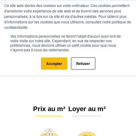
Ce site web stocke des cookies sur votre ordinateur. Ces cookies permettent
d'améliorer votre expérience de site web et de fournir des services plus
personnalisés, à la fois sur ce site et via d'autres médias. Pour obtenir plus
d'informations sur les cookies que nous utilisons, consultez notre politique de
confidentialité.
Vos informations personnelles ne feront l'objet d'aucun suivi lors de
Agence.immo
Prix immobilier
Île-de-France
Seine-et-Marne
votre visite sur notre site. Cependant, en vue de respecter vos
préférences, nous devrons utiliser un petit cookie pour que nous
Jouy-sur-Morin (77320)
n'ayons pas à vous les redemander.
Estimation immobilière à Jouy-
Accepter
Refuser
sur-Morin : Prix m² 2026
Prix au m²
Loyer au m²