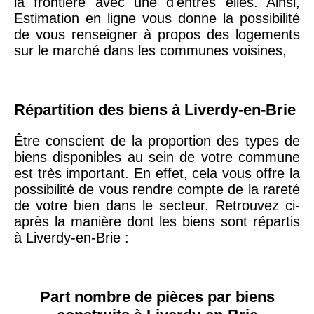
la frontière avec une d'entres elles. Ainsi,
20ème
9 623 €
11 141 €
Estimation en ligne vous donne la possibilité
arrondissement
de vous renseigner à propos des logements
sur le marché dans les communes voisines,
75019 -
Paris
19ème
9 231 €
10 415 €
arrondissement
Répartition des biens à Liverdy-en-Brie
Être conscient de la proportion des types de
51100 -
Reims
3 036 €
2 667 €
biens disponibles au sein de votre commune
est très important. En effet, cela vous offre la
75013 -
possibilité de vous rendre compte de la rareté
Paris
de votre bien dans le secteur. Retrouvez ci-
13ème
10 073 €
11 085 €
après la manière dont les biens sont répartis
arrondissement
à Liverdy-en-Brie :
76600 -
Le Havre
2 455 €
2 453 €
Part nombre de pièces par biens
42000 -
Saint-