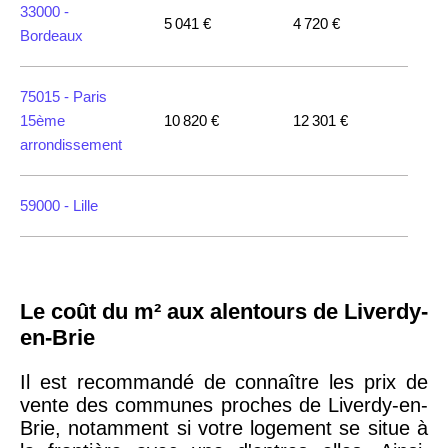
33000 -
5 041 €
4 720 €
Bordeaux
75015 -
Paris
15ème
10 820 €
12 301 €
arrondissement
59000 -
Lille
35000 -
Rennes
Le coût du m² aux alentours de Liverdy-
75018 -
Paris
en-Brie
18ème
10 114 €
11 322 €
arrondissement
Il est recommandé de connaître les prix de
vente des communes proches de Liverdy-en-
Brie, notamment si votre logement se situe à
75020 -
Paris