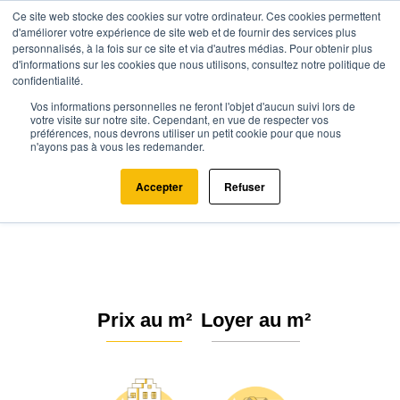
Ce site web stocke des cookies sur votre ordinateur. Ces cookies permettent
d'améliorer votre expérience de site web et de fournir des services plus
personnalisés, à la fois sur ce site et via d'autres médias. Pour obtenir plus
d'informations sur les cookies que nous utilisons, consultez notre politique de
confidentialité.
Vos informations personnelles ne feront l'objet d'aucun suivi lors de
Agence.immo
Prix immobilier
Île-de-France
Seine-et-Marne
votre visite sur notre site. Cependant, en vue de respecter vos
préférences, nous devrons utiliser un petit cookie pour que nous
Liverdy-en-Brie (77220)
n'ayons pas à vous les redemander.
Estimation immobilière à Liverdy-
Accepter
Refuser
en-Brie : Prix m² 2026
Prix au m²
Loyer au m²