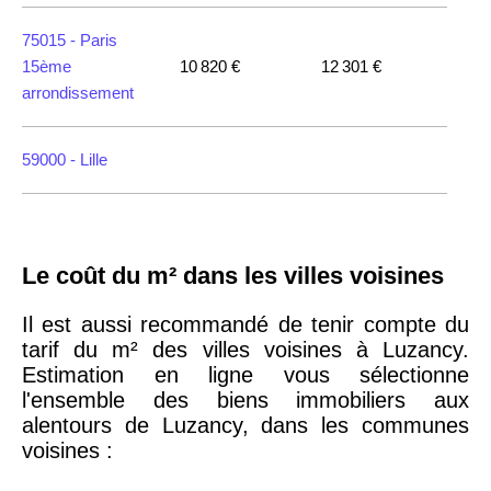
75015 -
Paris
15ème
10 820 €
12 301 €
arrondissement
59000 -
Lille
35000 -
Rennes
Le coût du m² dans les villes voisines
75018 -
Paris
18ème
10 114 €
11 322 €
Il est aussi recommandé de tenir compte du
arrondissement
tarif du m² des villes voisines à Luzancy.
Estimation en ligne vous sélectionne
l'ensemble des biens immobiliers aux
75020 -
Paris
alentours de Luzancy, dans les communes
20ème
9 623 €
11 141 €
voisines :
arrondissement