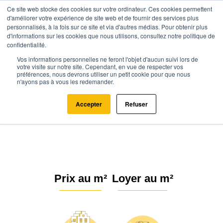
Ce site web stocke des cookies sur votre ordinateur. Ces cookies permettent
d'améliorer votre expérience de site web et de fournir des services plus
personnalisés, à la fois sur ce site et via d'autres médias. Pour obtenir plus
d'informations sur les cookies que nous utilisons, consultez notre politique de
confidentialité.
Vos informations personnelles ne feront l'objet d'aucun suivi lors de
Agence.immo
Prix immobilier
Île-de-France
Seine-et-Marne
votre visite sur notre site. Cependant, en vue de respecter vos
préférences, nous devrons utiliser un petit cookie pour que nous
Luzancy (77138)
n'ayons pas à vous les redemander.
Estimation immobilière à Luzancy
Accepter
Refuser
: Prix m² 2026
Prix au m²
Loyer au m²