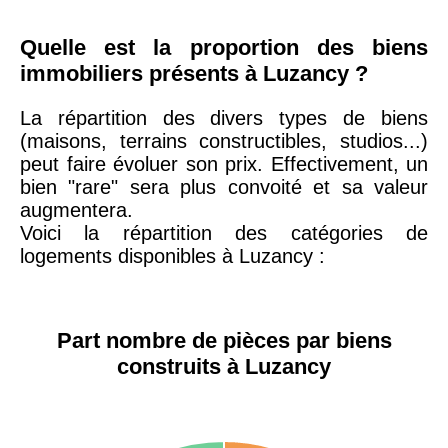
75019 -
Paris
Quelle est la proportion des biens
19ème
9 231 €
10 415 €
immobiliers présents à Luzancy ?
arrondissement
La répartition des divers types de biens
(maisons, terrains constructibles, studios...)
51100 -
Reims
3 036 €
2 667 €
peut faire évoluer son prix. Effectivement, un
bien "rare" sera plus convoité et sa valeur
75013 -
augmentera.
Paris
Voici la répartition des catégories de
13ème
10 073 €
11 085 €
logements disponibles à Luzancy :
arrondissement
76600 -
Le Havre
2 455 €
2 453 €
Part nombre de pièces par biens
construits à Luzancy
42000 -
Saint-
1 404 €
2 013 €
Étienne