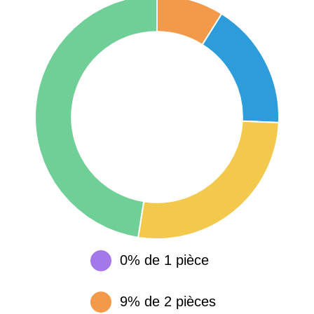
75017 -
Paris
17ème
11 454 €
12 687 €
arrondissement
75016 -
Paris
16ème
12 145 €
15 155 €
arrondissement
83000 -
Toulon
3 018 €
4 284 €
38000 -
Grenoble
2 917 €
3 382 €
0% de 1 pièce
9% de 2 pièces