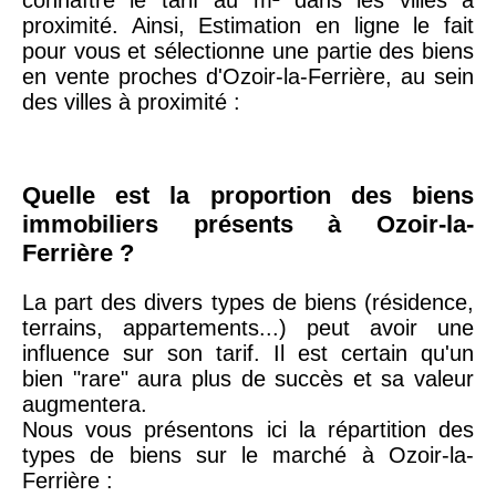
20ème
9 623 €
11 141 €
proximité. Ainsi, Estimation en ligne le fait
arrondissement
pour vous et sélectionne une partie des biens
en vente proches d'Ozoir-la-Ferrière, au sein
des villes à proximité :
75019 -
Paris
19ème
9 231 €
10 415 €
arrondissement
Quelle est la proportion des biens
immobiliers présents à Ozoir-la-
51100 -
Reims
3 036 €
2 667 €
Ferrière ?
75013 -
Paris
La part des divers types de biens (résidence,
13ème
10 073 €
11 085 €
terrains, appartements...) peut avoir une
arrondissement
influence sur son tarif. Il est certain qu'un
bien "rare" aura plus de succès et sa valeur
augmentera.
76600 -
Le Havre
2 455 €
2 453 €
Nous vous présentons ici la répartition des
types de biens sur le marché à Ozoir-la-
Ferrière :
42000 -
Saint-