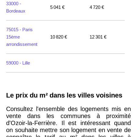
33000 -
5 041 €
4 720 €
Bordeaux
75015 -
Paris
15ème
10 820 €
12 301 €
arrondissement
59000 -
Lille
35000 -
Rennes
Le prix du m² dans les villes voisines
75018 -
Paris
18ème
10 114 €
11 322 €
Consultez l'ensemble des logements mis en
arrondissement
vente dans les communes à proximité
d'Ozoir-la-Ferrière. Il est intéressant quand
on souhaite mettre son logement en vente de
75020 -
Paris
connaître le tarif au m² dans les villes à