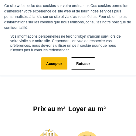
Ce site web stocke des cookies sur votre ordinateur. Ces cookies permettent
d'améliorer votre expérience de site web et de fournir des services plus
personnalisés, à la fois sur ce site et via d'autres médias. Pour obtenir plus
d'informations sur les cookies que nous utilisons, consultez notre politique de
confidentialité.
Vos informations personnelles ne feront l'objet d'aucun suivi lors de
Agence.immo
Prix immobilier
Île-de-France
Seine-et-Marne
votre visite sur notre site. Cependant, en vue de respecter vos
préférences, nous devrons utiliser un petit cookie pour que nous
Ozoir-la-Ferrière (77330)
n'ayons pas à vous les redemander.
Estimation immobilière à Ozoir-la-
Accepter
Refuser
Ferrière : Prix m² 2026
Prix au m²
Loyer au m²