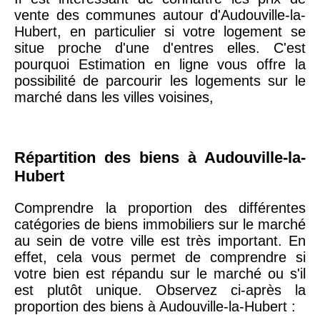
vente des communes autour d'Audouville-la-
Hubert, en particulier si votre logement se
75020 -
Paris
situe proche d'une d'entres elles. C'est
20ème
9 623 €
11 141 €
pourquoi Estimation en ligne vous offre la
arrondissement
possibilité de parcourir les logements sur le
marché dans les villes voisines,
75019 -
Paris
19ème
9 231 €
10 415 €
arrondissement
Répartition des biens à Audouville-la-
Hubert
51100 -
Reims
3 036 €
2 667 €
Comprendre la proportion des différentes
catégories de biens immobiliers sur le marché
75013 -
Paris
au sein de votre ville est très important. En
13ème
10 073 €
11 085 €
effet, cela vous permet de comprendre si
arrondissement
votre bien est répandu sur le marché ou s'il
est plutôt unique. Observez ci-après la
proportion des biens à Audouville-la-Hubert :
76600 -
Le Havre
2 455 €
2 453 €