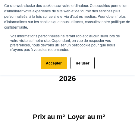
Ce site web stocke des cookies sur votre ordinateur. Ces cookies permettent
d'améliorer votre expérience de site web et de fournir des services plus
personnalisés, à la fois sur ce site et via d'autres médias. Pour obtenir plus
d'informations sur les cookies que nous utilisons, consultez notre politique de
confidentialité.
Vos informations personnelles ne feront l'objet d'aucun suivi lors de
Agence.immo
Prix immobilier
Normandie
Manche
votre visite sur notre site. Cependant, en vue de respecter vos
préférences, nous devrons utiliser un petit cookie pour que nous
Audouville-la-Hubert (50480)
n'ayons pas à vous les redemander.
Estimation immobilière à
Accepter
Refuser
Audouville-la-Hubert : Prix m²
2026
Prix au m²
Loyer au m²