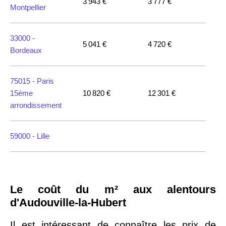
3 943 €
3 777 €
Montpellier
33000 -
5 041 €
4 720 €
Bordeaux
75015 -
Paris
15ème
10 820 €
12 301 €
arrondissement
59000 -
Lille
35000 -
Rennes
Le coût du m² aux alentours
75018 -
Paris
d'Audouville-la-Hubert
18ème
10 114 €
11 322 €
arrondissement
Il est intéressant de connaître les prix de