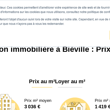
teur. Ces cookies permettent d'améliorer votre expérience de site web et de fournir 
Prix immobilier
Vendre avec Agen
 d'informations sur les cookies que nous utilisons, consultez notre politique de confi
eront l'objet d'aucun suivi lors de votre visite sur notre site. Cependant, en vue d
pour que nous n'ayons pas à vous les redemander.
Agence.immo
Prix immobilier
Normandie
Manche
Biéville (50160)
on immobilière à Biéville : Pri
Prix au m²
Loyer au m²
Prix m² moyen
Prix m²
3 036 €
1 419 