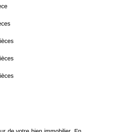
èce
38 €
èces
15 €
ièces
13 €
ièces
ièces
ur de votre bien immobilier. En