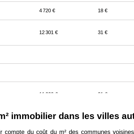
4 720 €
18 €
12 301 €
31 €
11 322 €
31 €
 immobilier dans les villes aut
11 141 €
29 €
enir compte du coût du m² des communes voisines à