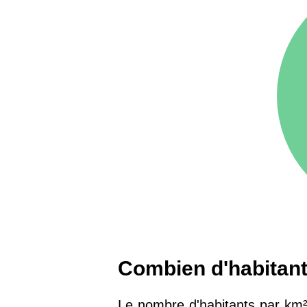
75016 -
Paris 16ème
12 145 €
arrondissement
83000 -
Toulon
3 018 €
38000 -
Grenoble
2 917 €
Combien d'habitants
Le nombre d'habitants par km² 