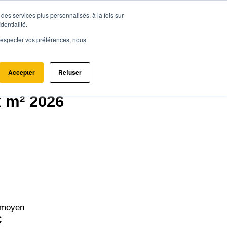
des services plus personnalisés, à la fois sur
ce.immo
Acheter - Louer
Estimer mon bien
dentialité.
e respecter vos préférences, nous
Accepter
Refuser
x m² 2026
 moyen
€