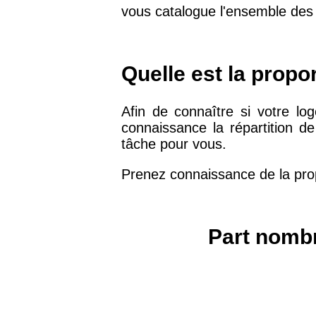
vous catalogue l'ensemble des 
75019 -
Paris 19ème
9 231 €
arrondissement
Quelle est la propo
51100 -
Reims
3 036 €
Afin de connaître si votre logem
75013 -
Paris 13ème
connaissance la répartition de 
10 073 €
arrondissement
tâche pour vous.
Prenez connaissance de la propo
76600 -
Le Havre
2 455 €
42000 -
Saint-Étienne
1 404 €
Part nombr
75017 -
Paris 17ème
11 454 €
arrondissement