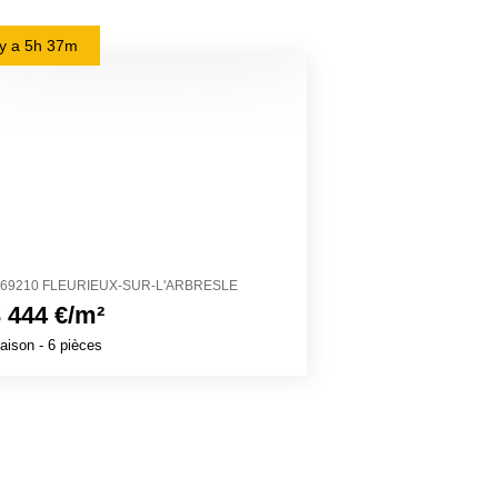
l y a
5h 37m
il y a
18h 1m
69210 FLEURIEUX-SUR-L'ARBRESLE
11200 CRUSCAD
 444 €/m²
2 503 €/m²
aison
- 6 pièces
Maison
- 4 pièces