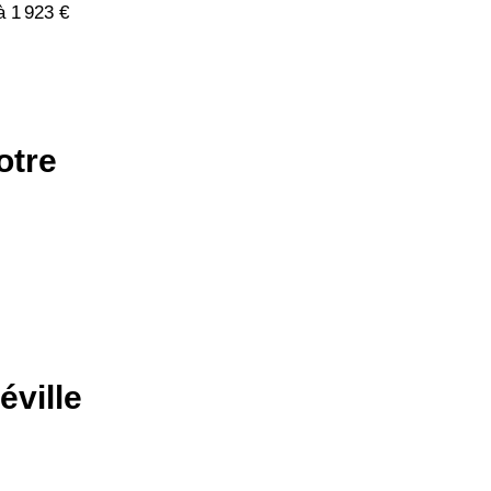
à 1 923 €
otre
éville