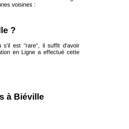
nes voisines :
32 €
le ?
11 €
'il est "rare", il suffit d'avoir
mation en Ligne a effectué cette
34 €
12 €
10 €
 à Biéville
37 €