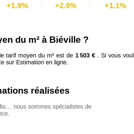
+1.9%
+2.9%
+1.1%
yen du m² à Biéville ?
le tarif moyen du m² est de
1 503 €
. Si vous vou
te sur Estimation en ligne.
mations réalisées
udio… nous sommes spécialistes de
nce.