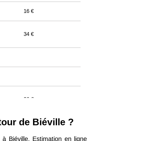
16 €
34 €
36 €
our de Biéville ?
33 €
 Biéville. Estimation en ligne