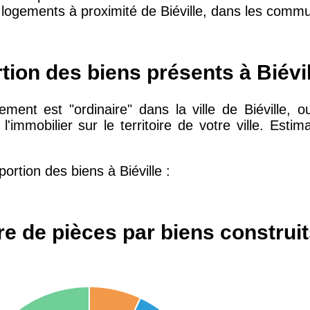
logements à proximité de Biéville, dans les commu
10 415 €
28 €
rtion des biens présents à Biévil
2 667 €
13 €
ent est "ordinaire" dans la ville de Biéville, ou s
l'immobilier sur le territoire de votre ville. Esti
11 085 €
30 €
rtion des biens à Biéville :
2 453 €
12 €
2 013 €
10 €
e de pièces par biens construits
12 687 €
32 €