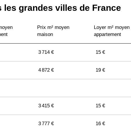
 les grandes villes de France
 moyen
Prix m² moyen
Loyer m² moyen
ment
maison
appartement
3 714 €
15 €
4 872 €
19 €
3 415 €
15 €
3 777 €
16 €