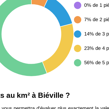
0% de 1 pi
15 155 €
34 €
7% de 2 pi
4 284 €
14 €
14% de 3 p
3 382 €
14 €
23% de 4 p
56% de 5 p
 au km² à Biéville ?
vous permettra d'évaluer plus exactement la vale