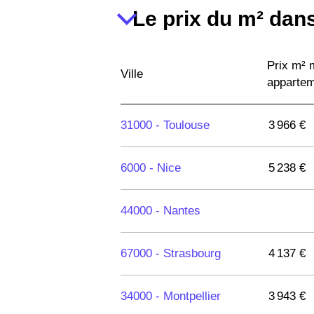
Le prix du m² dans
Prix m²
Ville
apparte
31000 -
Toulouse
3 966 €
6000 -
Nice
5 238 €
44000 -
Nantes
67000 -
Strasbourg
4 137 €
34000 -
Montpellier
3 943 €