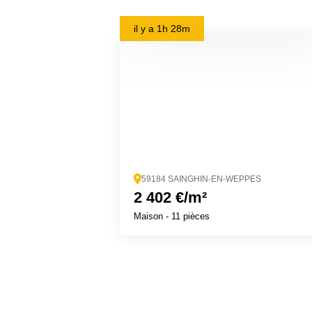
il y a
1h 28m
59184 SAINGHIN-EN-WEPPES
2 402 €/m²
Maison
- 11 pièces