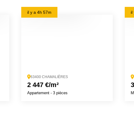
il y a
4h 57m
i
63400 CHAMALIÈRES
2 447 €/m²
3
Appartement
- 3 pièces
M