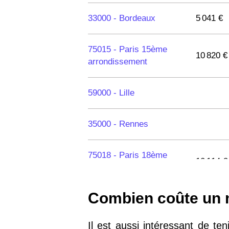
33000 -
Bordeaux
5 041 €
75015 -
Paris 15ème
10 820 €
arrondissement
59000 -
Lille
35000 -
Rennes
75018 -
Paris 18ème
10 114 €
arrondissement
Combien coûte un m²
75020 -
Paris 20ème
9 623 €
arrondissement
Il est aussi intéressant de t