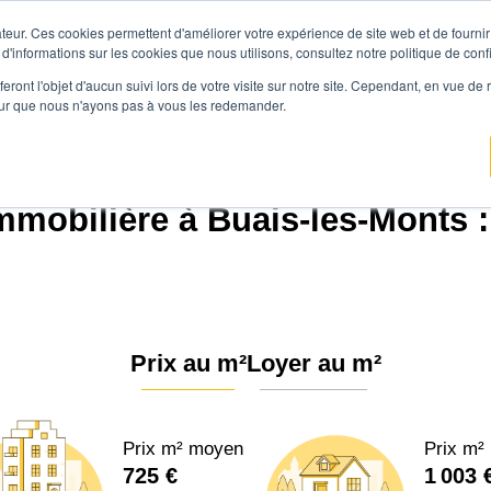
teur. Ces cookies permettent d'améliorer votre expérience de site web et de fournir 
Prix immobilier
Vendre avec Agen
 d'informations sur les cookies que nous utilisons, consultez notre politique de confi
eront l'objet d'aucun suivi lors de votre visite sur notre site. Cependant, en vue d
pour que nous n'ayons pas à vous les redemander.
gence.immo
Prix immobilier
Normandie
Manche
Buais-Les-Monts (5064
mmobilière à Buais-les-Monts :
Prix au m²
Loyer au m²
Prix m² moyen
Prix m²
725 €
1 003 