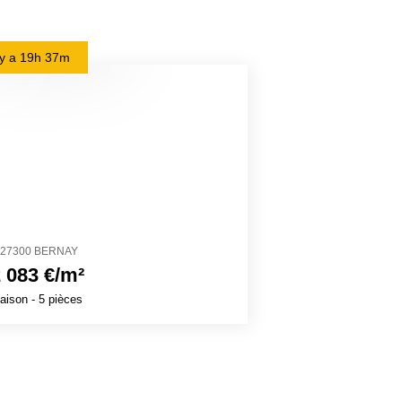
l y a
19h 37m
il y a
1j 3h 11m
27300 BERNAY
74350 CRUSEILL
 083 €/m²
4 061 €/m²
aison
- 5 pièces
Maison
- 7 pièces