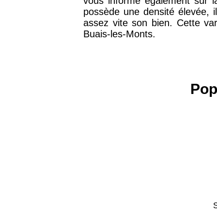
vous informe également sur la
possède une densité élevée, i
75016 -
Paris 16ème
assez vite son bien. Cette va
12 145 €
arrondissement
Buais-les-Monts.
83000 -
Toulon
3 018 €
Pop
38000 -
Grenoble
2 917 €
S