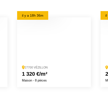
il y a
18h 36m
i
27700 VÉZILLON
1 320 €/m²
2
Maison
- 8 pièces
M