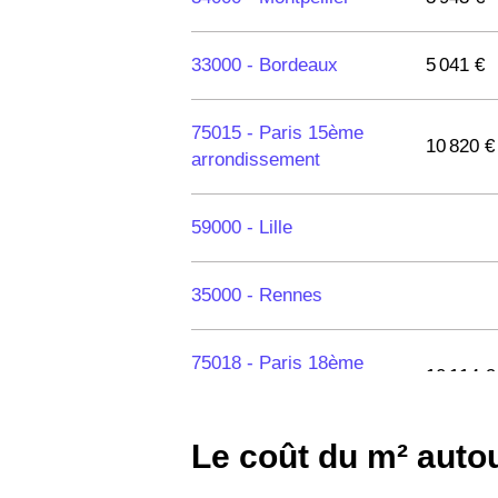
33000 -
Bordeaux
5 041 €
75015 -
Paris 15ème
10 820 €
arrondissement
59000 -
Lille
35000 -
Rennes
75018 -
Paris 18ème
10 114 €
arrondissement
Le coût du m² auto
75020 -
Paris 20ème
9 623 €
arrondissement