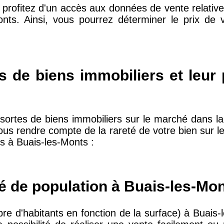
 profitez d'un accès aux données de vente relative
onts. Ainsi, vous pourrez déterminer le prix de
10 415 €
28 €
2 667 €
13 €
s de biens immobiliers et leur
11 085 €
30 €
sortes de biens immobiliers sur le marché dans 
ous rendre compte de la rareté de votre bien sur l
2 453 €
12 €
rs à Buais-les-Monts :
2 013 €
10 €
té de population à Buais-les-Mo
12 687 €
32 €
re d'habitants en fonction de la surface) à Buais-l