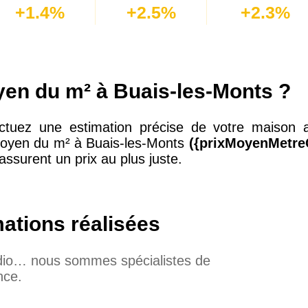
+1.4%
+2.5%
+2.3%
oyen du m² à Buais-les-Monts ?
ctuez une estimation précise de votre maison a
 moyen du m² à Buais-les-Monts
({prixMoyenMetre
assurent un prix au plus juste.
mations réalisées
udio… nous sommes spécialistes de
nce.