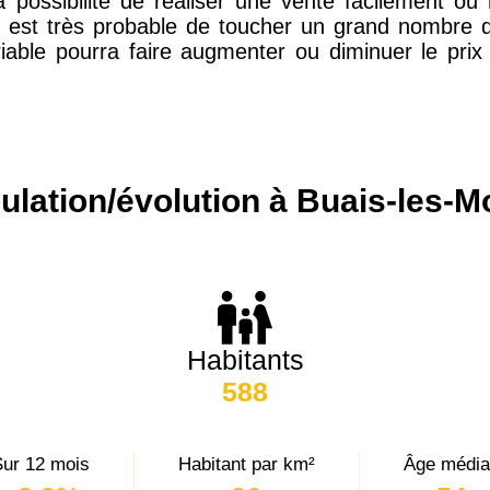
 possibilité de réaliser une vente facilement o
l est très probable de toucher un grand nombre 
riable pourra faire augmenter ou diminuer le pri
15 155 €
34 €
4 284 €
14 €
ulation/évolution à Buais-les-M
3 382 €
14 €
Habitants
588
ur 12 mois
Habitant par km²
Âge média