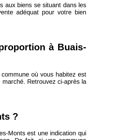
s aux biens se situant dans les
 vente adéquat pour votre bien
32 €
11 €
 proportion à Buais-
34 €
la commune où vous habitez est
e marché. Retrouvez ci-après la
12 €
10 €
nts ?
37 €
es-Monts est une indication qui