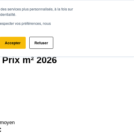
des services plus personnalisés, à la fois sur
ce.immo
Acheter - Louer
Estimer mon bien
dentialité.
e respecter vos préférences, nous
Accepter
Refuser
0)
 Prix m² 2026
 moyen
€