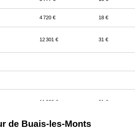
4 720 €
18 €
12 301 €
31 €
11 322 €
31 €
ur de Buais-les-Monts
11 141 €
29 €