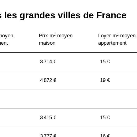
 les grandes villes de France
 moyen
Prix m² moyen
Loyer m² moyen
ment
maison
appartement
3 714 €
15 €
4 872 €
19 €
3 415 €
15 €
3 777 €
16 €