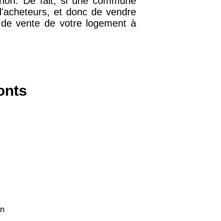
u non. De fait, si une commune
d'acheteurs, et donc de vendre
x de vente de votre logement à
38 €
15 €
onts
13 €
n