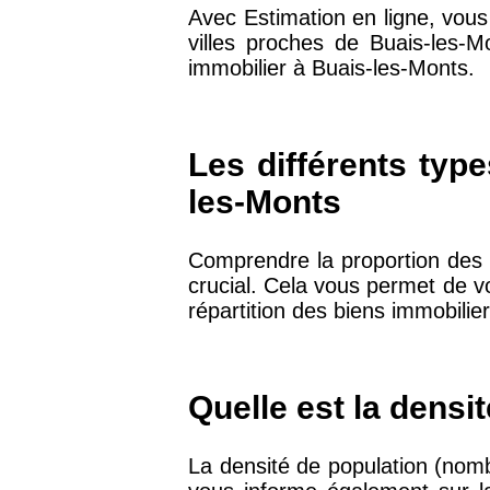
Avec Estimation en ligne, vous
villes proches de Buais-les-M
75019 -
Paris 19ème
immobilier à Buais-les-Monts.
9 231 €
arrondissement
51100 -
Reims
3 036 €
Les différents type
les-Monts
75013 -
Paris 13ème
10 073 €
arrondissement
Comprendre la proportion des 
crucial. Cela vous permet de v
76600 -
Le Havre
2 455 €
répartition des biens immobilie
42000 -
Saint-Étienne
1 404 €
Quelle est la densi
75017 -
Paris 17ème
11 454 €
La densité de population (nomb
arrondissement