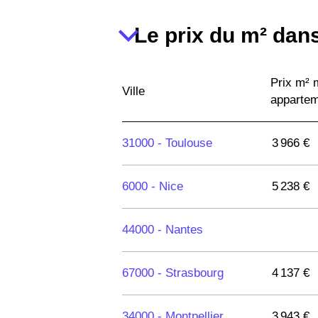
Le prix du m² dans
Prix m²
Ville
apparte
31000 -
Toulouse
3 966 €
6000 -
Nice
5 238 €
44000 -
Nantes
67000 -
Strasbourg
4 137 €
34000 -
Montpellier
3 943 €