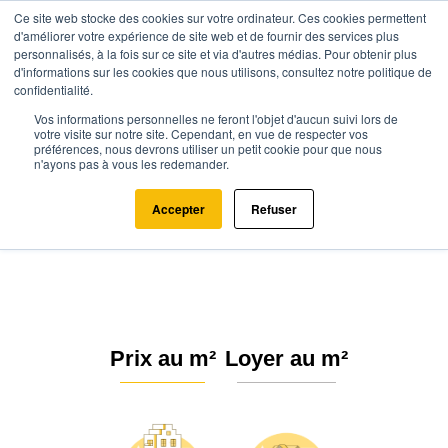
Ce site web stocke des cookies sur votre ordinateur. Ces cookies permettent
d'améliorer votre expérience de site web et de fournir des services plus
personnalisés, à la fois sur ce site et via d'autres médias. Pour obtenir plus
d'informations sur les cookies que nous utilisons, consultez notre politique de
confidentialité.
Vos informations personnelles ne feront l'objet d'aucun suivi lors de
Agence.immo
Prix immobilier
Normandie
Manche
votre visite sur notre site. Cependant, en vue de respecter vos
préférences, nous devrons utiliser un petit cookie pour que nous
Domjean (50420)
n'ayons pas à vous les redemander.
Estimation immobilière à Domjean
Accepter
Refuser
: Prix m² 2026
Prix au m²
Loyer au m²