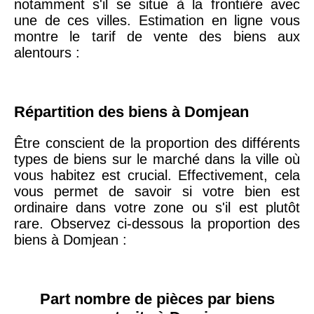
notamment s'il se situe à la frontière avec
une de ces villes. Estimation en ligne vous
montre le tarif de vente des biens aux
75019 -
Paris
alentours :
19ème
9 231 €
10 415 €
arrondissement
Répartition des biens à Domjean
51100 -
Reims
3 036 €
2 667 €
Être conscient de la proportion des différents
75013 -
Paris
types de biens sur le marché dans la ville où
13ème
10 073 €
11 085 €
vous habitez est crucial. Effectivement, cela
arrondissement
vous permet de savoir si votre bien est
ordinaire dans votre zone ou s'il est plutôt
rare. Observez ci-dessous la proportion des
76600 -
Le Havre
2 455 €
2 453 €
biens à Domjean :
42000 -
Saint-
1 404 €
2 013 €
Étienne
Part nombre de pièces par biens