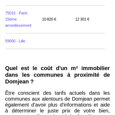
75015 -
Paris
15ème
10 820 €
12 301 €
arrondissement
59000 -
Lille
35000 -
Rennes
Quel est le coût d'un m² immobilier
75018 -
Paris
dans les communes à proximité de
18ème
10 114 €
11 322 €
Domjean ?
arrondissement
Être conscient des tarifs actuels dans les
communes aux alentours de Domjean permet
75020 -
Paris
également d'avoir plus d'informations et aide
20ème
9 623 €
11 141 €
à déterminer le juste prix de votre bien,
arrondissement