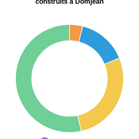
construits à Domjean
75017 -
Paris
17ème
11 454 €
12 687 €
arrondissement
75016 -
Paris
16ème
12 145 €
15 155 €
arrondissement
83000 -
Toulon
3 018 €
4 284 €
38000 -
Grenoble
2 917 €
3 382 €