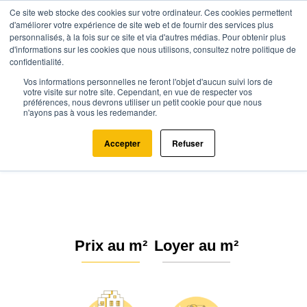
Ce site web stocke des cookies sur votre ordinateur. Ces cookies permettent
d'améliorer votre expérience de site web et de fournir des services plus
personnalisés, à la fois sur ce site et via d'autres médias. Pour obtenir plus
d'informations sur les cookies que nous utilisons, consultez notre politique de
confidentialité.
Vos informations personnelles ne feront l'objet d'aucun suivi lors de
Agence.immo
Prix immobilier
Normandie
Manche
votre visite sur notre site. Cependant, en vue de respecter vos
préférences, nous devrons utiliser un petit cookie pour que nous
Gorges (50190)
n'ayons pas à vous les redemander.
Estimation immobilière à Gorges :
Accepter
Refuser
Prix m² 2026
Prix au m²
Loyer au m²