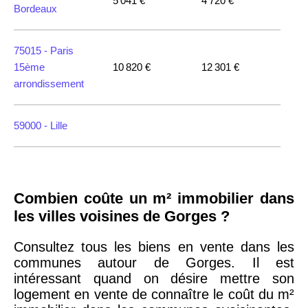
5 041 €
4 720 €
Bordeaux
75015 -
Paris
15ème
10 820 €
12 301 €
arrondissement
59000 -
Lille
35000 -
Rennes
Combien coûte un m² immobilier dans
75018 -
Paris
les villes voisines de Gorges ?
18ème
10 114 €
11 322 €
arrondissement
Consultez tous les biens en vente dans les
communes autour de Gorges. Il est
intéressant quand on désire mettre son
75020 -
Paris
logement en vente de connaître le coût du m²
20ème
9 623 €
11 141 €