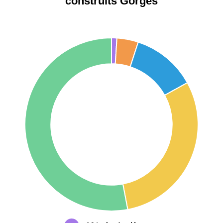
construits Gorges
75017 -
Paris
17ème
11 454 €
12 687 €
arrondissement
75016 -
Paris
16ème
12 145 €
15 155 €
arrondissement
83000 -
Toulon
3 018 €
4 284 €
38000 -
Grenoble
2 917 €
3 382 €