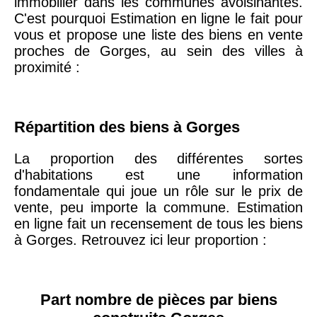
immobilier dans les communes avoisinantes.
arrondissement
C'est pourquoi Estimation en ligne le fait pour
vous et propose une liste des biens en vente
proches de Gorges, au sein des villes à
75019 -
Paris
proximité :
19ème
9 231 €
10 415 €
arrondissement
Répartition des biens à Gorges
51100 -
Reims
3 036 €
2 667 €
La proportion des différentes sortes
75013 -
d'habitations est une information
Paris
fondamentale qui joue un rôle sur le prix de
13ème
10 073 €
11 085 €
vente, peu importe la commune. Estimation
arrondissement
en ligne fait un recensement de tous les biens
à Gorges. Retrouvez ici leur proportion :
76600 -
Le Havre
2 455 €
2 453 €
42000 -
Saint-
Part nombre de pièces par biens
1 404 €
2 013 €
Étienne