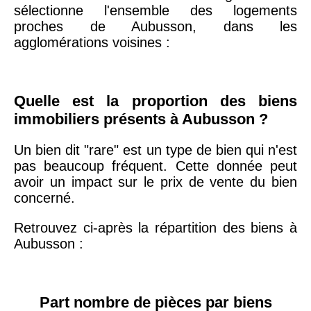
75020 -
Paris
sélectionne l'ensemble des logements
20ème
9 623 €
11 141 €
proches de Aubusson, dans les
arrondissement
agglomérations voisines :
75019 -
Paris
19ème
9 231 €
10 415 €
Quelle est la proportion des biens
arrondissement
immobiliers présents à Aubusson ?
Un bien dit "rare" est un type de bien qui n'est
51100 -
Reims
3 036 €
2 667 €
pas beaucoup fréquent. Cette donnée peut
avoir un impact sur le prix de vente du bien
75013 -
Paris
concerné.
13ème
10 073 €
11 085 €
Retrouvez ci-après la répartition des biens à
arrondissement
Aubusson :
76600 -
Le Havre
2 455 €
2 453 €
Part nombre de pièces par biens