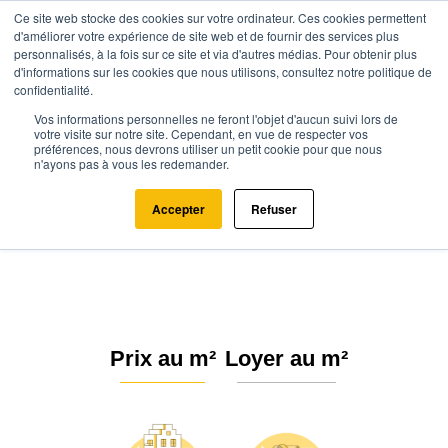
Ce site web stocke des cookies sur votre ordinateur. Ces cookies permettent
d'améliorer votre expérience de site web et de fournir des services plus
personnalisés, à la fois sur ce site et via d'autres médias. Pour obtenir plus
d'informations sur les cookies que nous utilisons, consultez notre politique de
confidentialité.
Vos informations personnelles ne feront l'objet d'aucun suivi lors de
Agence.immo
Prix immobilier
Normandie
Orne
votre visite sur notre site. Cependant, en vue de respecter vos
préférences, nous devrons utiliser un petit cookie pour que nous
Aubusson (61100)
n'ayons pas à vous les redemander.
Estimation immobilière à
Accepter
Refuser
Aubusson : Prix m² 2026
Prix au m²
Loyer au m²