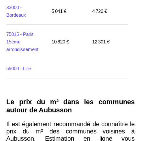
33000 -
5 041 €
4 720 €
Bordeaux
75015 -
Paris
15ème
10 820 €
12 301 €
arrondissement
59000 -
Lille
35000 -
Rennes
Le prix du m² dans les communes
75018 -
Paris
autour de Aubusson
18ème
10 114 €
11 322 €
arrondissement
Il est également recommandé de connaître le
prix du m² des communes voisines à
Aubusson. Estimation en ligne vous