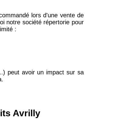
 recommandé lors d'une vente de
32 €
i notre société répertorie pour
imité :
11 €
34 €
..) peut avoir un impact sur sa
a.
12 €
10 €
ts Avrilly
37 €