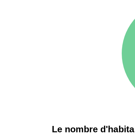
75016 -
Paris 16ème
12 145 €
arrondissement
83000 -
Toulon
3 018 €
38000 -
Grenoble
2 917 €
Le nombre d'habitan