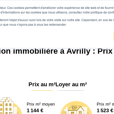
teur. Ces cookies permettent d'améliorer votre expérience de site web et de fournir 
Prix immobilier
Vendre avec Agen
 d'informations sur les cookies que nous utilisons, consultez notre politique de confi
eront l'objet d'aucun suivi lors de votre visite sur notre site. Cependant, en vue d
pour que nous n'ayons pas à vous les redemander.
Agence.immo
Prix immobilier
Normandie
Orne
Avrilly (61700)
on immobilière à Avrilly : Pri
Prix au m²
Loyer au m²
Prix m² moyen
Prix m² 
1 144 €
1 523 €