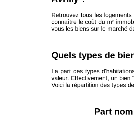
Retrouvez tous les logements e
75019 -
Paris 19ème
9 231 €
connaître le coût du m² immobi
arrondissement
vous les biens sur le marché dan
51100 -
Reims
3 036 €
Quels types de bien
75013 -
Paris 13ème
10 073 €
arrondissement
La part des types d'habitation
valeur. Effectivement, un bien
76600 -
Le Havre
2 455 €
Voici la répartition des types d
42000 -
Saint-Étienne
1 404 €
Part nomb
75017 -
Paris 17ème
11 454 €
arrondissement