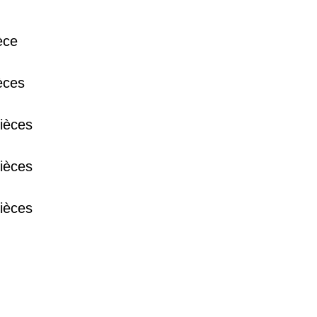
38 €
èce
èces
15 €
ièces
13 €
ièces
ièces