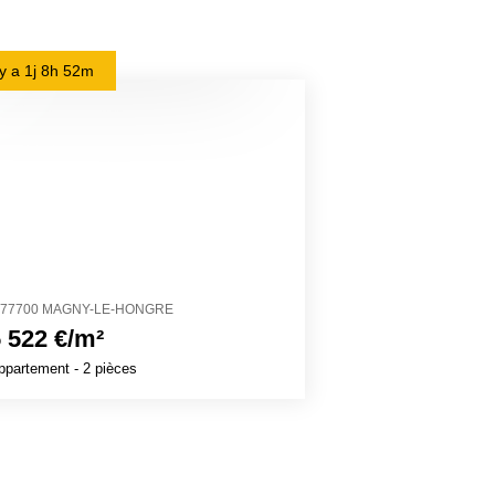
l y a
1j 8h 52m
il y a
1j 10h 16m
77700 MAGNY-LE-HONGRE
27700 VÉZILLON
 522 €/m²
1 320 €/m²
ppartement
- 2 pièces
Maison
- 8 pièces