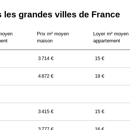
 les grandes villes de France
 moyen
Prix m² moyen
Loyer m² moyen
ment
maison
appartement
3 714 €
15 €
4 872 €
19 €
3 415 €
15 €
3 777 €
16 €