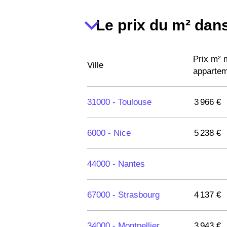
Le prix du m² dans
Prix m²
Ville
apparte
31000 -
Toulouse
3 966 €
6000 -
Nice
5 238 €
44000 -
Nantes
67000 -
Strasbourg
4 137 €
34000 -
Montpellier
3 943 €