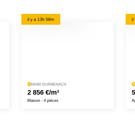
il y a
13h 58m
i
68480 DURMENACH
2 856 €/m²
5
Maison
- 4 pièces
A