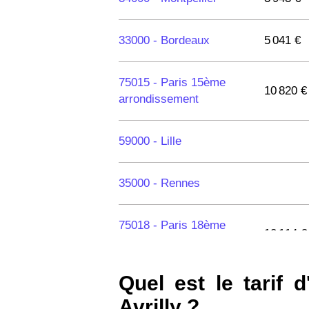
33000 -
Bordeaux
5 041 €
75015 -
Paris 15ème
10 820 €
arrondissement
59000 -
Lille
35000 -
Rennes
75018 -
Paris 18ème
10 114 €
arrondissement
Quel est le tarif 
75020 -
Paris 20ème
9 623 €
arrondissement
Avrilly ?