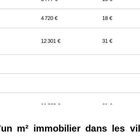
4 720 €
18 €
12 301 €
31 €
11 322 €
31 €
d'un m² immobilier dans les vi
11 141 €
29 €