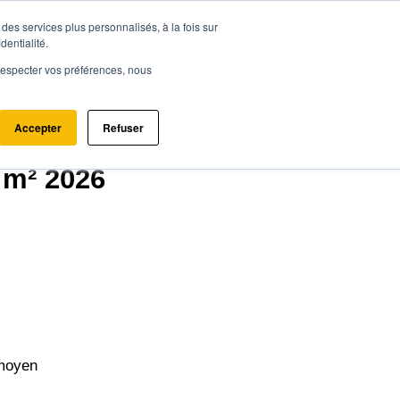
des services plus personnalisés, à la fois sur
ce.immo
Acheter - Louer
Estimer mon bien
dentialité.
e respecter vos préférences, nous
Accepter
Refuser
x m² 2026
moyen