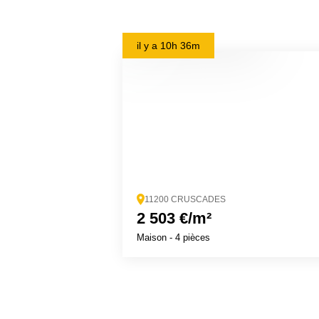
il y a
10h 36m
11200 CRUSCADES
2 503 €/m²
Maison
- 4 pièces