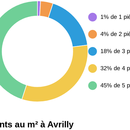
15 155 €
34 €
1% de 1 pi
4% de 2 pi
4 284 €
14 €
18% de 3 p
3 382 €
14 €
32% de 4 p
45% de 5 p
ts au m² à Avrilly