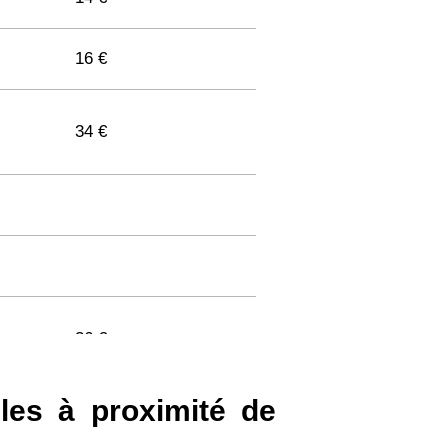
16 €
34 €
36 €
lles à proximité de
33 €