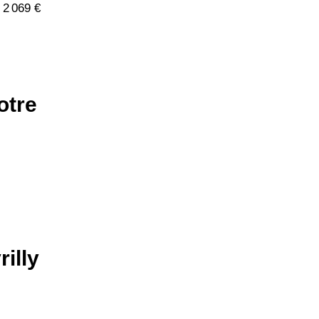
 2 069 €
otre
rilly