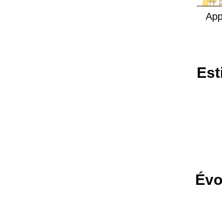
App
Est
Évol