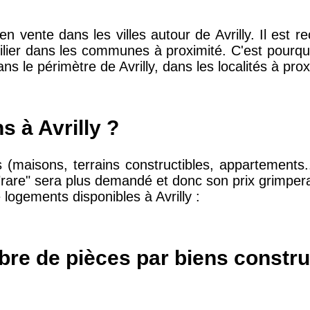
n vente dans les villes autour de Avrilly. Il est
10 415 €
28 €
lier dans les communes à proximité. C'est pourquo
s le périmètre de Avrilly, dans les localités à prox
2 667 €
13 €
s à Avrilly ?
11 085 €
30 €
s (maisons, terrains constructibles, appartements.
 "rare" sera plus demandé et donc son prix grimper
2 453 €
12 €
e logements disponibles à Avrilly :
2 013 €
10 €
re de pièces par biens construi
12 687 €
32 €