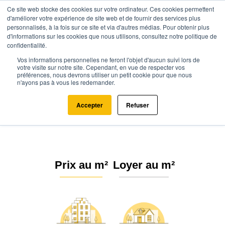
Ce site web stocke des cookies sur votre ordinateur. Ces cookies permettent
d'améliorer votre expérience de site web et de fournir des services plus
personnalisés, à la fois sur ce site et via d'autres médias. Pour obtenir plus
d'informations sur les cookies que nous utilisons, consultez notre politique de
confidentialité.
Vos informations personnelles ne feront l'objet d'aucun suivi lors de
Agence.immo
Prix immobilier
Normandie
Orne
Bailleul (61160)
votre visite sur notre site. Cependant, en vue de respecter vos
préférences, nous devrons utiliser un petit cookie pour que nous
n'ayons pas à vous les redemander.
Estimation immobilière à Bailleul :
Prix m² 2026
Accepter
Refuser
Prix au m²
Loyer au m²