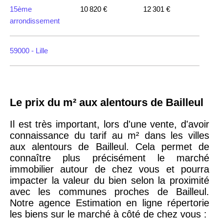
15ème
10 820 €
12 301 €
arrondissement
59000 -
Lille
35000 -
Rennes
Le prix du m² aux alentours de Bailleul
75018 -
Paris
18ème
10 114 €
11 322 €
Il est très important, lors d'une vente, d'avoir
arrondissement
connaissance du tarif au m² dans les villes
aux alentours de Bailleul. Cela permet de
connaître plus précisément le marché
75020 -
Paris
immobilier autour de chez vous et pourra
20ème
9 623 €
11 141 €
impacter la valeur du bien selon la proximité
arrondissement
avec les communes proches de Bailleul.
Notre agence Estimation en ligne répertorie
les biens sur le marché à côté de chez vous :
75019 -
Paris