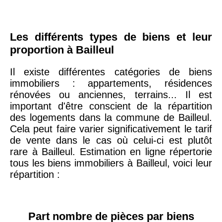
19ème
9 231 €
10 415 €
arrondissement
Les différents types de biens et leur
proportion à Bailleul
51100 -
Reims
3 036 €
2 667 €
Il existe différentes catégories de biens
75013 -
immobiliers : appartements, résidences
Paris
rénovées ou anciennes, terrains... Il est
13ème
10 073 €
11 085 €
important d'être conscient de la répartition
arrondissement
des logements dans la commune de Bailleul.
Cela peut faire varier significativement le tarif
76600 -
Le Havre
2 455 €
2 453 €
de vente dans le cas où celui-ci est plutôt
rare à Bailleul. Estimation en ligne répertorie
tous les biens immobiliers à Bailleul, voici leur
42000 -
Saint-
1 404 €
2 013 €
répartition :
Étienne
75017 -
Paris
Part nombre de pièces par biens
17ème
11 454 €
12 687 €