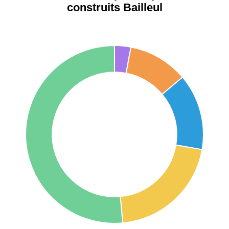
construits Bailleul
arrondissement
75016 -
Paris
16ème
12 145 €
15 155 €
arrondissement
83000 -
Toulon
3 018 €
4 284 €
38000 -
Grenoble
2 917 €
3 382 €