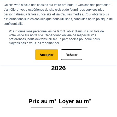
Ce site web stocke des cookies sur votre ordinateur. Ces cookies permettent
d'améliorer votre expérience de site web et de fournir des services plus
personnalisés, à la fois sur ce site et via d'autres médias. Pour obtenir plus
d'informations sur les cookies que nous utilisons, consultez notre politique de
confidentialité.
Vos informations personnelles ne feront l'objet d'aucun suivi lors de
Agence.immo
Prix immobilier
Normandie
Orne
votre visite sur notre site. Cependant, en vue de respecter vos
préférences, nous devrons utiliser un petit cookie pour que nous
Bazoches-au-Houlme (61210)
n'ayons pas à vous les redemander.
Estimation immobilière à
Accepter
Refuser
Bazoches-au-Houlme : Prix m²
2026
Prix au m²
Loyer au m²