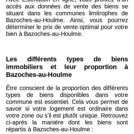
accès aux données de vente des biens se
situant dans les communes limitrophes de
75020 -
Paris
Bazoches-au-Houlme. Ainsi, vous pourrez
20ème
9 623 €
11 141 €
déterminer le prix de vente optimal pour votre
arrondissement
bien à Bazoches-au-Houlme.
75019 -
Paris
19ème
9 231 €
10 415 €
Les différents types de biens
arrondissement
immobiliers et leur proportion à
Bazoches-au-Houlme
51100 -
Reims
3 036 €
2 667 €
Être conscient de la proportion des différents
types de biens disponibles dans votre
75013 -
Paris
commune est essentiel. Cela vous permet de
13ème
10 073 €
11 085 €
savoir si votre logement est ordinaire dans
arrondissement
votre zone ou s'il est plutôt unique. Retrouvez
ci-après la manière dont les biens sont
répartis à Bazoches-au-Houlme :
76600 -
Le Havre
2 455 €
2 453 €