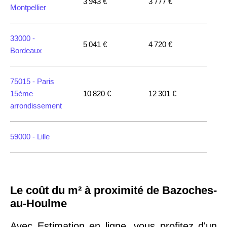
3 943 €
3 777 €
Montpellier
33000 -
5 041 €
4 720 €
Bordeaux
75015 -
Paris
15ème
10 820 €
12 301 €
arrondissement
59000 -
Lille
35000 -
Rennes
Le coût du m² à proximité de Bazoches-
75018 -
Paris
au-Houlme
18ème
10 114 €
11 322 €
arrondissement
Avec Estimation en ligne, vous profitez d'un