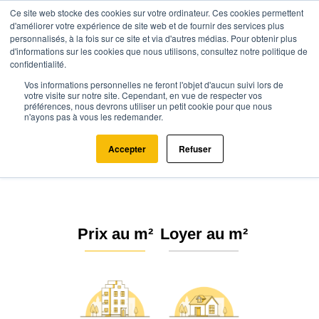
Ce site web stocke des cookies sur votre ordinateur. Ces cookies permettent
d'améliorer votre expérience de site web et de fournir des services plus
personnalisés, à la fois sur ce site et via d'autres médias. Pour obtenir plus
d'informations sur les cookies que nous utilisons, consultez notre politique de
confidentialité.
Vos informations personnelles ne feront l'objet d'aucun suivi lors de
Agence.immo
Prix immobilier
Normandie
Orne
Boitron (61500)
votre visite sur notre site. Cependant, en vue de respecter vos
préférences, nous devrons utiliser un petit cookie pour que nous
n'ayons pas à vous les redemander.
Estimation immobilière à Boitron :
Prix m² 2026
Accepter
Refuser
Prix au m²
Loyer au m²