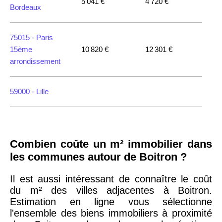
5 041 €
4 720 €
Bordeaux
75015 -
Paris
15ème
10 820 €
12 301 €
arrondissement
59000 -
Lille
35000 -
Rennes
Combien coûte un m² immobilier dans
75018 -
Paris
les communes autour de Boitron ?
18ème
10 114 €
11 322 €
arrondissement
Il est aussi intéressant de connaître le coût
du m² des villes adjacentes à Boitron.
Estimation en ligne vous sélectionne
75020 -
Paris
l'ensemble des biens immobiliers à proximité
20ème
9 623 €
11 141 €