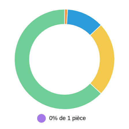
75017 -
Paris
17ème
11 454 €
12 687 €
arrondissement
75016 -
Paris
16ème
12 145 €
15 155 €
arrondissement
83000 -
Toulon
3 018 €
4 284 €
38000 -
Grenoble
2 917 €
3 382 €
0% de 1 pièce