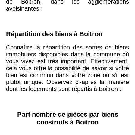
de Boitron, dans les agglomérations
arrondissement
avoisinantes :
75019 -
Paris
19ème
9 231 €
10 415 €
Répartition des biens à Boitron
arrondissement
Connaître la répartition des sortes de biens
immobiliers disponibles dans la commune où
51100 -
Reims
3 036 €
2 667 €
vous vivez est très important. Effectivement,
cela vous offre la possibilité de savoir si votre
75013 -
bien est commun dans votre zone ou s'il est
Paris
plutôt unique. Observez ci-après la manière
13ème
10 073 €
11 085 €
dont les logements sont répartis à Boitron :
arrondissement
76600 -
Le Havre
2 455 €
2 453 €
Part nombre de pièces par biens
construits à Boitron
42000 -
Saint-
1 404 €
2 013 €
Étienne