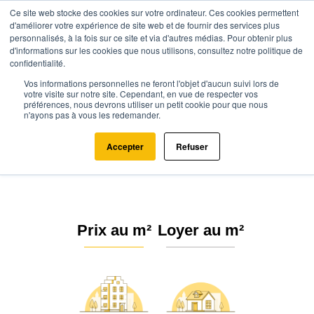
Ce site web stocke des cookies sur votre ordinateur. Ces cookies permettent
d'améliorer votre expérience de site web et de fournir des services plus
personnalisés, à la fois sur ce site et via d'autres médias. Pour obtenir plus
d'informations sur les cookies que nous utilisons, consultez notre politique de
confidentialité.
Vos informations personnelles ne feront l'objet d'aucun suivi lors de
Agence.immo
Prix immobilier
Normandie
Orne
Bursard (61500)
votre visite sur notre site. Cependant, en vue de respecter vos
préférences, nous devrons utiliser un petit cookie pour que nous
n'ayons pas à vous les redemander.
Estimation immobilière à Bursard
: Prix m² 2026
Accepter
Refuser
Prix au m²
Loyer au m²