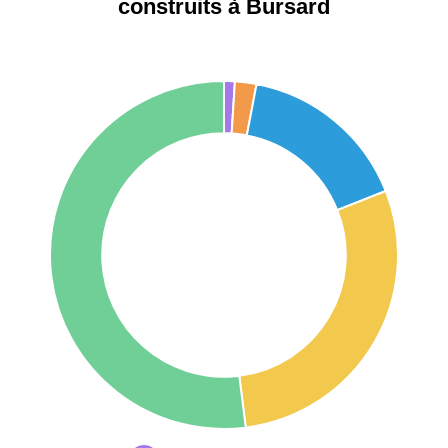
construits à Bursard
75017 -
Paris
17ème
11 454 €
12 687 €
arrondissement
75016 -
Paris
16ème
12 145 €
15 155 €
arrondissement
83000 -
Toulon
3 018 €
4 284 €
38000 -
Grenoble
2 917 €
3 382 €