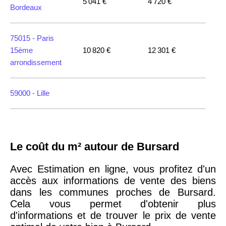
5 041 €
4 720 €
Bordeaux
75015 -
Paris
15ème
10 820 €
12 301 €
arrondissement
59000 -
Lille
35000 -
Rennes
Le coût du m² autour de Bursard
75018 -
Paris
18ème
10 114 €
11 322 €
Avec Estimation en ligne, vous profitez d'un
arrondissement
accès aux informations de vente des biens
dans les communes proches de Bursard.
Cela vous permet d'obtenir plus
75020 -
Paris
d'informations et de trouver le prix de vente
20ème
9 623 €
11 141 €