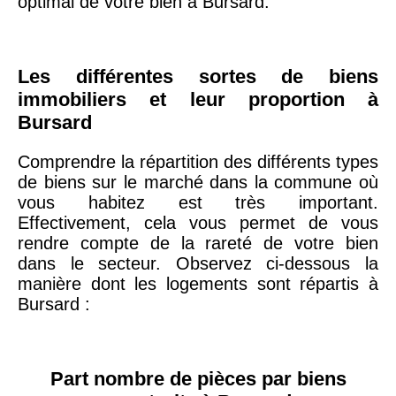
optimal de votre bien à Bursard.
arrondissement
75019 -
Paris
Les différentes sortes de biens
19ème
9 231 €
10 415 €
immobiliers et leur proportion à
arrondissement
Bursard
Comprendre la répartition des différents types
51100 -
Reims
3 036 €
2 667 €
de biens sur le marché dans la commune où
vous habitez est très important.
75013 -
Paris
Effectivement, cela vous permet de vous
13ème
10 073 €
11 085 €
rendre compte de la rareté de votre bien
arrondissement
dans le secteur. Observez ci-dessous la
manière dont les logements sont répartis à
Bursard :
76600 -
Le Havre
2 455 €
2 453 €
42000 -
Saint-
Part nombre de pièces par biens
1 404 €
2 013 €
Étienne