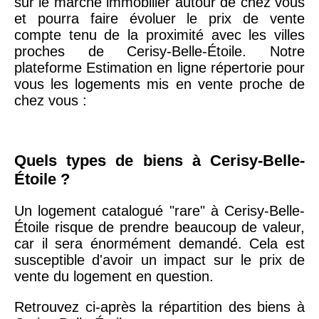
sur le marché immobilier autour de chez vous
arrondissement
et pourra faire évoluer le prix de vente
compte tenu de la proximité avec les villes
proches de Cerisy-Belle-Étoile. Notre
75019 -
Paris
plateforme Estimation en ligne répertorie pour
19ème
9 231 €
10 415 €
vous les logements mis en vente proche de
arrondissement
chez vous :
51100 -
Reims
3 036 €
2 667 €
Quels types de biens à Cerisy-Belle-
75013 -
Paris
Étoile ?
13ème
10 073 €
11 085 €
arrondissement
Un logement catalogué "rare" à Cerisy-Belle-
Étoile risque de prendre beaucoup de valeur,
car il sera énormément demandé. Cela est
76600 -
Le Havre
2 455 €
2 453 €
susceptible d'avoir un impact sur le prix de
vente du logement en question.
42000 -
Saint-
1 404 €
2 013 €
Retrouvez ci-après la répartition des biens à
Étienne