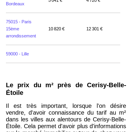
5 041 €
4 720 €
Bordeaux
75015 -
Paris
15ème
10 820 €
12 301 €
arrondissement
59000 -
Lille
35000 -
Rennes
Le prix du m² près de Cerisy-Belle-
75018 -
Paris
Étoile
18ème
10 114 €
11 322 €
arrondissement
Il est très important, lorsque l'on désire
vendre, d'avoir connaissance du tarif au m²
dans les villes aux alentours de Cerisy-Belle-
75020 -
Paris
Étoile. Cela permet d'avoir plus d'informations
20ème
9 623 €
11 141 €