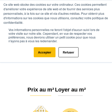
Ce site web stocke des cookies sur votre ordinateur. Ces cookies permettent
d'améliorer votre expérience de site web et de fournir des services plus
personnalisés, à la fois sur ce site et via d'autres médias. Pour obtenir plus
d'informations sur les cookies que nous utilisons, consultez notre politique de
confidentialité.
Vos informations personnelles ne feront l'objet d'aucun suivi lors de
Agence.immo
Prix immobilier
Normandie
Orne
votre visite sur notre site. Cependant, en vue de respecter vos
préférences, nous devrons utiliser un petit cookie pour que nous
Cerisy-Belle-Étoile (61100)
n'ayons pas à vous les redemander.
Estimation immobilière à Cerisy-
Accepter
Refuser
Belle-Étoile : Prix m² 2026
Prix au m²
Loyer au m²