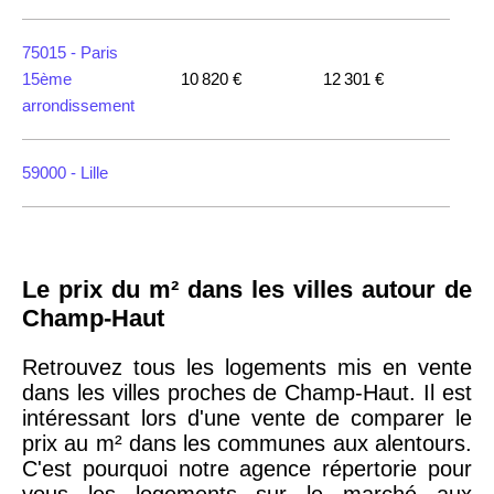
75015 -
Paris
15ème
10 820 €
12 301 €
arrondissement
59000 -
Lille
35000 -
Rennes
Le prix du m² dans les villes autour de
75018 -
Paris
Champ-Haut
18ème
10 114 €
11 322 €
arrondissement
Retrouvez tous les logements mis en vente
dans les villes proches de Champ-Haut. Il est
intéressant lors d'une vente de comparer le
75020 -
Paris
prix au m² dans les communes aux alentours.
20ème
9 623 €
11 141 €
C'est pourquoi notre agence répertorie pour
arrondissement
vous les logements sur le marché aux