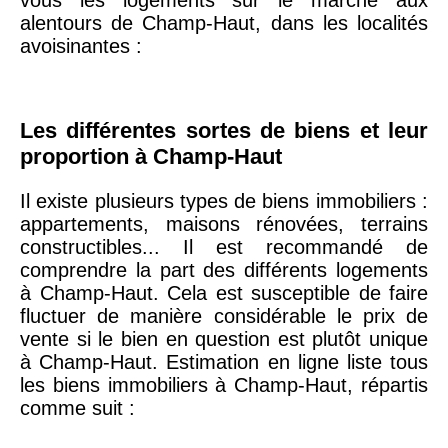
alentours de Champ-Haut, dans les localités
avoisinantes :
75019 -
Paris
19ème
9 231 €
10 415 €
arrondissement
Les différentes sortes de biens et leur
proportion à Champ-Haut
51100 -
Reims
3 036 €
2 667 €
Il existe plusieurs types de biens immobiliers :
75013 -
Paris
appartements, maisons rénovées, terrains
13ème
10 073 €
11 085 €
constructibles... Il est recommandé de
arrondissement
comprendre la part des différents logements
à Champ-Haut. Cela est susceptible de faire
fluctuer de manière considérable le prix de
76600 -
Le Havre
2 455 €
2 453 €
vente si le bien en question est plutôt unique
à Champ-Haut. Estimation en ligne liste tous
les biens immobiliers à Champ-Haut, répartis
42000 -
Saint-
1 404 €
2 013 €
comme suit :
Étienne