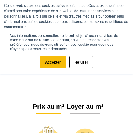
Ce site web stocke des cookies sur votre ordinateur. Ces cookies permettent
d'améliorer votre expérience de site web et de fournir des services plus
personnalisés, à la fois sur ce site et via d'autres médias. Pour obtenir plus
d'informations sur les cookies que nous utilisons, consultez notre politique de
confidentialité.
Vos informations personnelles ne feront l'objet d'aucun suivi lors de
Agence.immo
Prix immobilier
Normandie
Orne
votre visite sur notre site. Cependant, en vue de respecter vos
préférences, nous devrons utiliser un petit cookie pour que nous
Champ-Haut (61240)
n'ayons pas à vous les redemander.
Estimation immobilière à Champ-
Accepter
Refuser
Haut : Prix m² 2026
Prix au m²
Loyer au m²