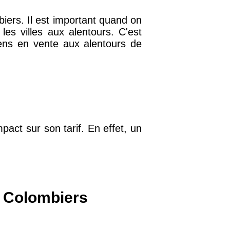
ers. Il est important quand on
es villes aux alentours. C'est
iens en vente aux alentours de
32 €
11 €
34 €
pact sur son tarif. En effet, un
12 €
10 €
s Colombiers
37 €