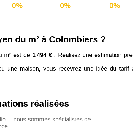
0%
0%
0%
oyen du m² à Colombiers ?
du m² est de
1 494 €
. Réalisez une estimation pr
u une maison, vous recevrez une idée du tarif au
mations réalisées
udio… nous sommes spécialistes de
nce.