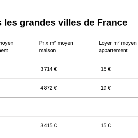
 les grandes villes de France
 moyen
Prix m² moyen
Loyer m² moyen
ment
maison
appartement
3 714 €
15 €
4 872 €
19 €
3 415 €
15 €