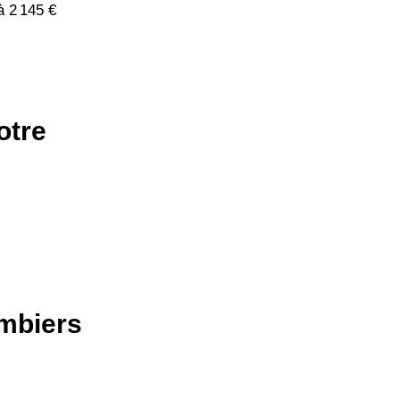
à 2 145 €
otre
ombiers