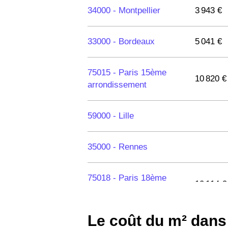
34000 -
Montpellier
3 943 €
33000 -
Bordeaux
5 041 €
75015 -
Paris 15ème
10 820 €
arrondissement
59000 -
Lille
35000 -
Rennes
75018 -
Paris 18ème
10 114 €
arrondissement
Le coût du m² dan
75020 -
Paris 20ème
9 623 €