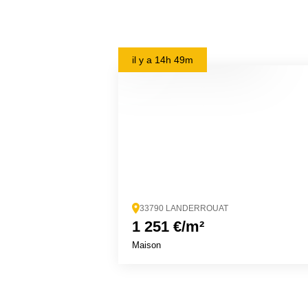
il y a
14h 49m
33790 LANDERROUAT
1 251 €/m²
Maison