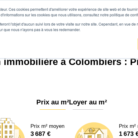
teur. Ces cookies permettent d'améliorer votre expérience de site web et de fournir 
Prix immobilier
Vendre avec Agen
 d'informations sur les cookies que nous utilisons, consultez notre politique de confi
eront l'objet d'aucun suivi lors de votre visite sur notre site. Cependant, en vue d
pour que nous n'ayons pas à vous les redemander.
Agence.immo
Prix immobilier
Normandie
Orne
Colombiers (61250)
 immobilière à Colombiers : P
Prix au m²
Loyer au m²
Prix m² moyen
Prix m²
3 687 €
1 673 