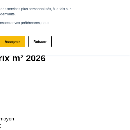
des services plus personnalisés, à la fois sur
ce.immo
Acheter - Louer
Estimer mon bien
dentialité.
e respecter vos préférences, nous
Accepter
Refuser
rix m² 2026
 moyen
€