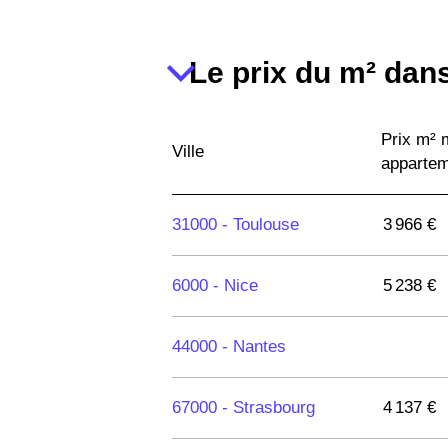
Le prix du m² dans
Prix m²
Ville
apparte
31000 -
Toulouse
3 966 €
6000 -
Nice
5 238 €
44000 -
Nantes
67000 -
Strasbourg
4 137 €