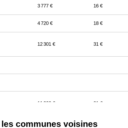
3 777 €
16 €
4 720 €
18 €
12 301 €
31 €
11 322 €
31 €
s les communes voisines
11 141 €
29 €