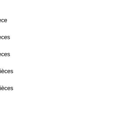
èce
38 €
èces
15 €
èces
13 €
ièces
ièces