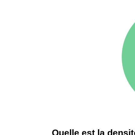
arrondissement
75016 -
Paris 16ème
12 145 €
arrondissement
83000 -
Toulon
3 018 €
38000 -
Grenoble
2 917 €
Quelle est la densi