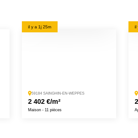
il y a
1j 25m
i
59184 SAINGHIN-EN-WEPPES
2 402 €/m²
2
Maison
- 11 pièces
A