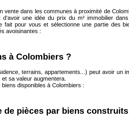
n vente dans les communes à proximité de Colombi
d'avoir une idée du prix du m² immobilier dans l
le fait pour vous et sélectionne une partie des b
10 415 €
28 €
és avoisinantes :
2 667 €
13 €
ns à Colombiers ?
11 085 €
30 €
idence, terrains, appartements...) peut avoir un im
s et sa valeur augmentera.
e biens disponibles à Colombiers :
2 453 €
12 €
2 013 €
10 €
 de pièces par biens construit
12 687 €
32 €