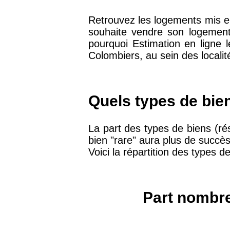
arrondissement
Retrouvez les logements mis e
souhaite vendre son logement 
75019 -
Paris 19ème
pourquoi Estimation en ligne 
9 231 €
arrondissement
Colombiers, au sein des localit
51100 -
Reims
3 036 €
Quels types de bie
75013 -
Paris 13ème
10 073 €
arrondissement
La part des types de biens (rés
bien "rare" aura plus de succè
Voici la répartition des types d
76600 -
Le Havre
2 455 €
42000 -
Saint-Étienne
1 404 €
Part nombre
75017 -
Paris 17ème
11 454 €