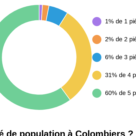
1% de 1 pi
15 155 €
34 €
2% de 2 pi
4 284 €
14 €
6% de 3 pi
3 382 €
14 €
31% de 4 p
60% de 5 p
té de population à Colombiers ?