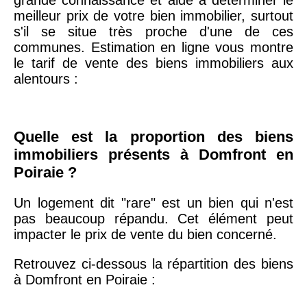
75020 -
Paris
meilleur prix de votre bien immobilier, surtout
20ème
9 623 €
11 141 €
s'il se situe très proche d'une de ces
arrondissement
communes. Estimation en ligne vous montre
le tarif de vente des biens immobiliers aux
alentours :
75019 -
Paris
19ème
9 231 €
10 415 €
arrondissement
Quelle est la proportion des biens
immobiliers présents à Domfront en
51100 -
Reims
3 036 €
2 667 €
Poiraie ?
75013 -
Paris
Un logement dit "rare" est un bien qui n'est
13ème
10 073 €
11 085 €
pas beaucoup répandu. Cet élément peut
arrondissement
impacter le prix de vente du bien concerné.
Retrouvez ci-dessous la répartition des biens
76600 -
Le Havre
2 455 €
2 453 €
à Domfront en Poiraie :