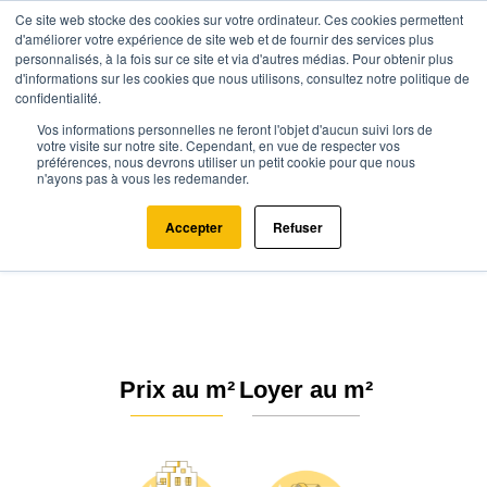
Ce site web stocke des cookies sur votre ordinateur. Ces cookies permettent
d'améliorer votre expérience de site web et de fournir des services plus
personnalisés, à la fois sur ce site et via d'autres médias. Pour obtenir plus
d'informations sur les cookies que nous utilisons, consultez notre politique de
confidentialité.
Vos informations personnelles ne feront l'objet d'aucun suivi lors de
Agence.immo
Prix immobilier
Normandie
Orne
votre visite sur notre site. Cependant, en vue de respecter vos
préférences, nous devrons utiliser un petit cookie pour que nous
Domfront en Poiraie (61700)
n'ayons pas à vous les redemander.
Estimation immobilière à
Accepter
Refuser
Domfront en Poiraie : Prix m² 2026
Prix au m²
Loyer au m²