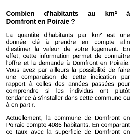
42000 -
Saint-
1 404 €
2 013 €
Étienne
Combien d'habitants au km² à
Domfront en Poiraie ?
75017 -
Paris
La quantité d'habitants par km² est une
17ème
11 454 €
12 687 €
donnée clé à prendre en compte afin
arrondissement
d'estimer la valeur de votre logement. En
effet, cette information permet de connaître
l'offre et la demande à Domfront en Poiraie.
75016 -
Paris
Vous avez par ailleurs la possibilité de faire
16ème
12 145 €
15 155 €
une comparaison de cette indication par
arrondissement
rapport à celles des années passées pour
comprendre si les individus ont plutôt
83000 -
Toulon
3 018 €
4 284 €
tendance à s'installer dans cette commune ou
à en partir.
38000 -
Grenoble
2 917 €
3 382 €
Actuellement, la commune de Domfront en
Poiraie compte 4086 habitants. En comparant
ce taux avec la superficie de Domfront en