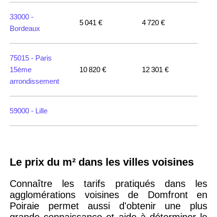
33000 -
5 041 €
4 720 €
Bordeaux
75015 -
Paris
15ème
10 820 €
12 301 €
arrondissement
59000 -
Lille
35000 -
Rennes
Le prix du m² dans les villes voisines
75018 -
Paris
18ème
10 114 €
11 322 €
Connaître les tarifs pratiqués dans les
arrondissement
agglomérations voisines de Domfront en
Poiraie permet aussi d'obtenir une plus
grande connaissance et aide à déterminer le