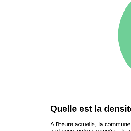
75016 -
Paris 16ème
12 145 €
arrondissement
83000 -
Toulon
3 018 €
38000 -
Grenoble
2 917 €
Quelle est la densit
A l'heure actuelle, la commune 
certaines autres données le 