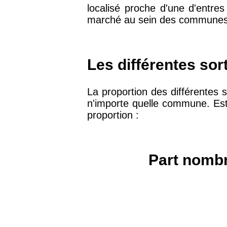
localisé proche d'une d'entres
75019 -
Paris 19ème
marché au sein des communes 
9 231 €
arrondissement
51100 -
Reims
3 036 €
Les différentes sort
75013 -
Paris 13ème
La proportion des différentes s
10 073 €
arrondissement
n'importe quelle commune. Estim
proportion :
76600 -
Le Havre
2 455 €
Part nombr
42000 -
Saint-Étienne
1 404 €
75017 -
Paris 17ème
11 454 €
arrondissement