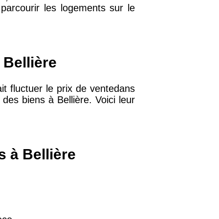
 parcourir les logements sur le
32 €
11 €
 Bellière
it fluctuer le prix de ventedans
34 €
des biens à Bellière. Voici leur
12 €
 à Bellière
10 €
37 €