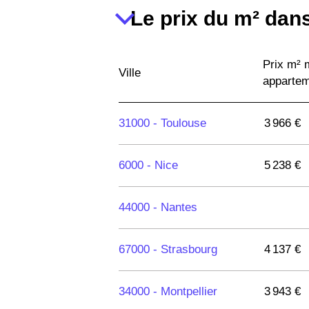
Le prix du m² dans
Prix m²
Ville
apparte
31000 -
Toulouse
3 966 €
6000 -
Nice
5 238 €
44000 -
Nantes
67000 -
Strasbourg
4 137 €
34000 -
Montpellier
3 943 €