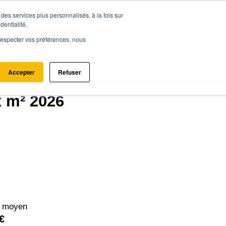
des services plus personnalisés, à la fois sur
ce.immo
Acheter - Louer
Estimer mon bien
dentialité.
e respecter vos préférences, nous
Accepter
Refuser
x m² 2026
² moyen
€