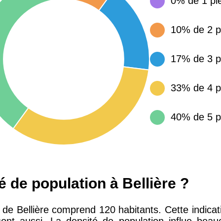
0% de 1 pi
15 155 €
34 €
10% de 2 p
4 284 €
14 €
17% de 3 p
3 382 €
14 €
33% de 4 p
40% de 5 p
é de population à Bellière ?
de Bellière comprend 120 habitants. Cette indicati
sont aussi. La densité de population influe beau