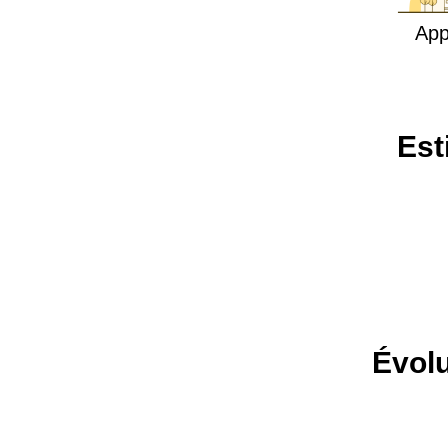
App
Est
Évolu