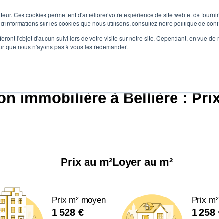
teur. Ces cookies permettent d'améliorer votre expérience de site web et de fournir 
Prix immobilier
Vendre avec Agen
 d'informations sur les cookies que nous utilisons, consultez notre politique de confi
eront l'objet d'aucun suivi lors de votre visite sur notre site. Cependant, en vue d
pour que nous n'ayons pas à vous les redemander.
Agence.immo
Prix immobilier
Normandie
Orne
La Bellière (61570)
on immobilière à Bellière : Pri
Prix au m²
Loyer au m²
Prix m² moyen
Prix m
1 528 €
1 258 