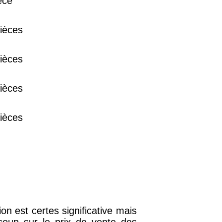
èce
38 €
ièces
15 €
ièces
13 €
ièces
ièces
on est certes significative mais
coup sur le prix de vente des