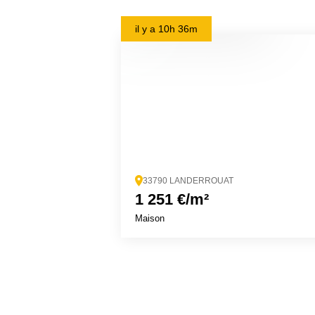
il y a
10h 36m
33790 LANDERROUAT
1 251 €/m²
Maison