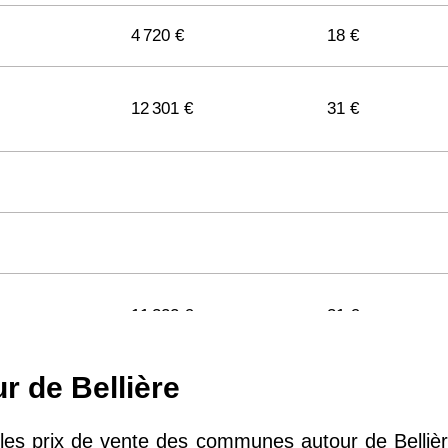
4 720 €
18 €
12 301 €
31 €
11 322 €
31 €
r de Bellière
11 141 €
29 €
e les prix de vente des communes autour de Belliè