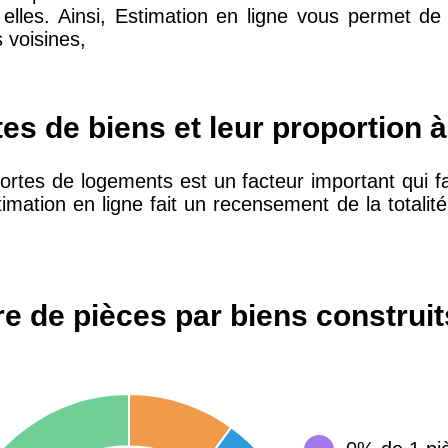
 elles. Ainsi, Estimation en ligne vous permet de
voisines,
10 415 €
28 €
2 667 €
13 €
es de biens et leur proportion à
ortes de logements est un facteur important qui fa
11 085 €
30 €
ation en ligne fait un recensement de la totalité 
2 453 €
12 €
e de pièces par biens construits
2 013 €
10 €
12 687 €
32 €