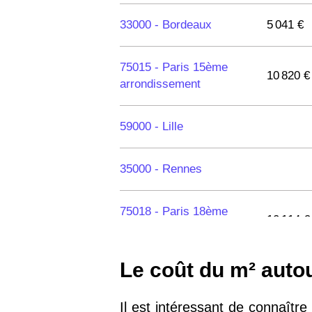
33000 -
Bordeaux
5 041 €
75015 -
Paris 15ème
10 820 €
arrondissement
59000 -
Lille
35000 -
Rennes
75018 -
Paris 18ème
10 114 €
arrondissement
Le coût du m² autou
75020 -
Paris 20ème
9 623 €
arrondissement
Il est intéressant de connaîtr