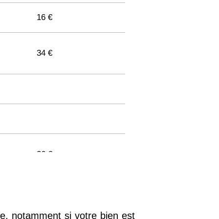
16 €
34 €
36 €
33 €
re, notamment si votre bien est