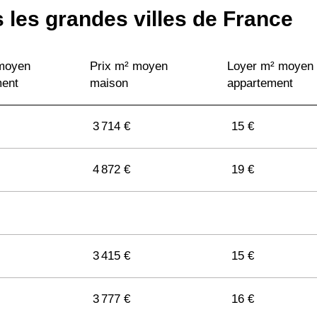
 les grandes villes de France
 moyen
Prix m² moyen
Loyer m² moyen
ment
maison
appartement
3 714 €
15 €
4 872 €
19 €
3 415 €
15 €
3 777 €
16 €