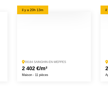
il y a
20h 13m
i
59184 SAINGHIN-EN-WEPPES
2 402 €/m²
2
Maison
- 11 pièces
A