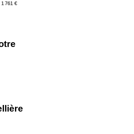
 1 761 €
otre
llière