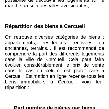
arrondissement
marché au sein des villes avoisinantes,
75019 -
Paris
19ème
9 231 €
10 415 €
Répartition des biens à Cercueil
arrondissement
On retrouve diverses catégories de biens :
appartements, résidences rénovées ou
51100 -
Reims
3 036 €
2 667 €
anciennes, terrains... Il est recommandé de
comprendre la part des différents logements
dans la ville de Cercueil. Cela peut faire
75013 -
Paris
évoluer considérablement le prix de vente
13ème
10 073 €
11 085 €
dans le cas où celui-ci est plutôt rare à
arrondissement
Cercueil. Estimation en ligne recense tous les
biens immobiliers à Cercueil, voici leur
76600 -
Le Havre
2 455 €
2 453 €
répartition :
42000 -
Saint-
1 404 €
2 013 €
Étienne
Part nombre de pièces par biens