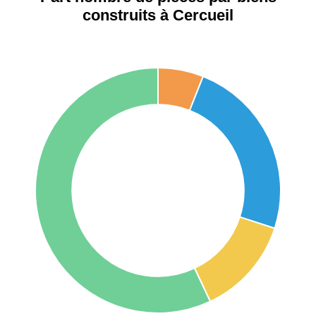
construits à Cercueil
75017 -
Paris
17ème
11 454 €
12 687 €
arrondissement
75016 -
Paris
16ème
12 145 €
15 155 €
arrondissement
83000 -
Toulon
3 018 €
4 284 €
38000 -
Grenoble
2 917 €
3 382 €