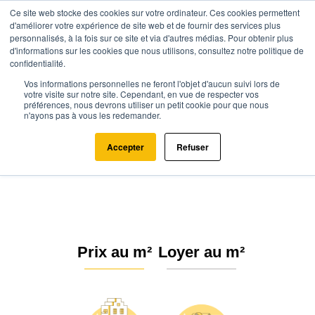
Ce site web stocke des cookies sur votre ordinateur. Ces cookies permettent
d'améliorer votre expérience de site web et de fournir des services plus
personnalisés, à la fois sur ce site et via d'autres médias. Pour obtenir plus
d'informations sur les cookies que nous utilisons, consultez notre politique de
confidentialité.
Vos informations personnelles ne feront l'objet d'aucun suivi lors de
Agence.immo
Prix immobilier
Normandie
Orne
votre visite sur notre site. Cependant, en vue de respecter vos
préférences, nous devrons utiliser un petit cookie pour que nous
Le Cercueil (61500)
n'ayons pas à vous les redemander.
Estimation immobilière à Cercueil
Accepter
Refuser
: Prix m² 2026
Prix au m²
Loyer au m²