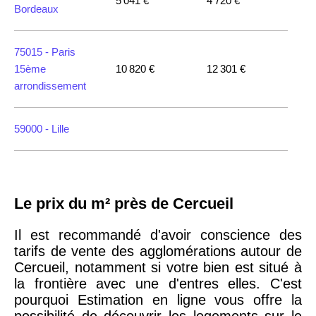
5 041 €
4 720 €
Bordeaux
75015 -
Paris
15ème
10 820 €
12 301 €
arrondissement
59000 -
Lille
35000 -
Rennes
Le prix du m² près de Cercueil
75018 -
Paris
18ème
10 114 €
11 322 €
Il est recommandé d'avoir conscience des
arrondissement
tarifs de vente des agglomérations autour de
Cercueil, notamment si votre bien est situé à
la frontière avec une d'entres elles. C'est
75020 -
Paris
pourquoi Estimation en ligne vous offre la
20ème
9 623 €
11 141 €
possibilité de découvrir les logements sur le