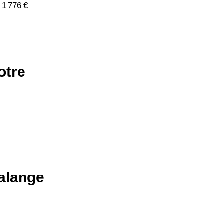
 1 776 €
otre
halange