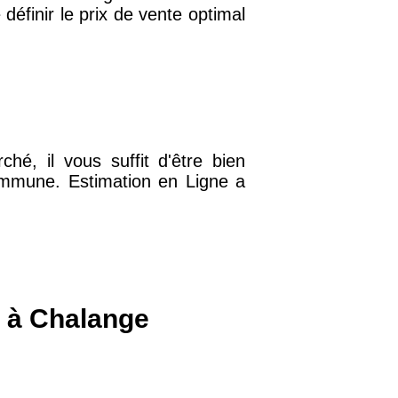
définir le prix de vente optimal
32 €
11 €
hé, il vous suffit d'être bien
34 €
 commune. Estimation en Ligne a
12 €
10 €
s à Chalange
37 €