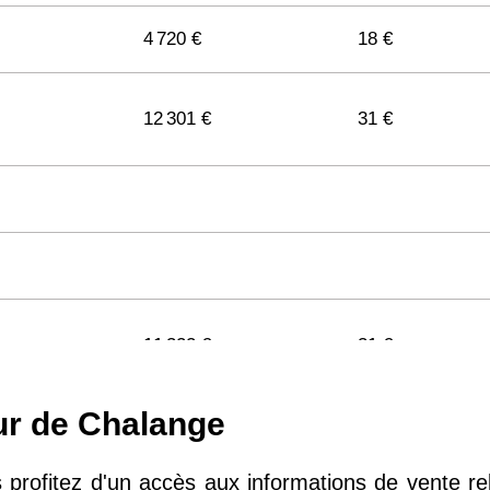
4 720 €
18 €
12 301 €
31 €
11 322 €
31 €
ur de Chalange
11 141 €
29 €
 profitez d'un accès aux informations de vente r