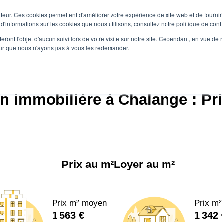
teur. Ces cookies permettent d'améliorer votre expérience de site web et de fournir 
Prix immobilier
Vendre avec Agen
 d'informations sur les cookies que nous utilisons, consultez notre politique de confi
eront l'objet d'aucun suivi lors de votre visite sur notre site. Cependant, en vue d
pour que nous n'ayons pas à vous les redemander.
Agence.immo
Prix immobilier
Normandie
Orne
Le Chalange (61390)
n immobilière à Chalange : Pr
Prix au m²
Loyer au m²
Prix m² moyen
Prix m
1 563 €
1 342 