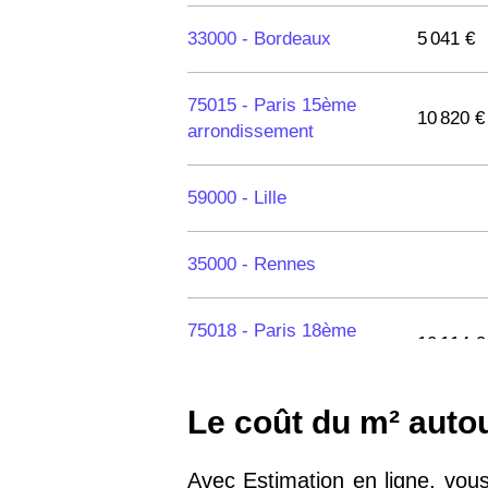
33000 -
Bordeaux
5 041 €
75015 -
Paris 15ème
10 820 €
arrondissement
59000 -
Lille
35000 -
Rennes
75018 -
Paris 18ème
10 114 €
arrondissement
Le coût du m² auto
75020 -
Paris 20ème
9 623 €
arrondissement
Avec Estimation en ligne, vous