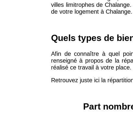
villes limitrophes de Chalange.
75019 -
Paris 19ème
de votre logement à Chalange.
9 231 €
arrondissement
51100 -
Reims
3 036 €
Quels types de bie
75013 -
Paris 13ème
Afin de connaître à quel poin
10 073 €
arrondissement
renseigné à propos de la répar
réalisé ce travail à votre place.
76600 -
Le Havre
2 455 €
Retrouvez juste ici la répartiti
42000 -
Saint-Étienne
1 404 €
Part nombre
75017 -
Paris 17ème
11 454 €
arrondissement