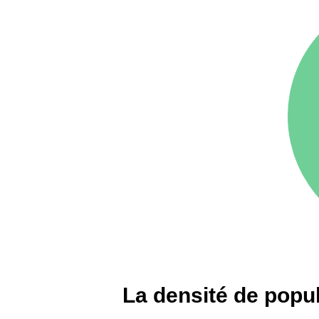
75016 -
Paris 16ème
12 145 €
arrondissement
83000 -
Toulon
3 018 €
38000 -
Grenoble
2 917 €
La densité de popu