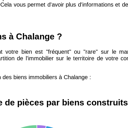
 Cela vous permet d'avoir plus d'informations et de 
10 415 €
28 €
2 667 €
13 €
ns à Chalange ?
t votre bien est "fréquent" ou "rare" sur le marc
11 085 €
30 €
tition de l'immobilier sur le territoire de votre
2 453 €
12 €
on des biens immobiliers à Chalange :
2 013 €
10 €
 de pièces par biens construit
12 687 €
32 €