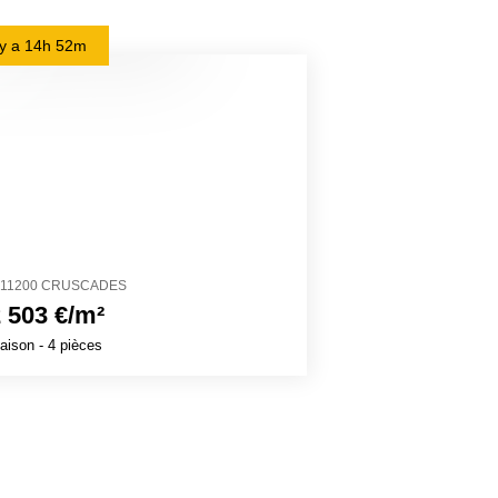
l y a
14h 52m
il y a
18h 15m
11200 CRUSCADES
68480 DURMEN
 503 €/m²
2 856 €/m²
aison
- 4 pièces
Maison
- 4 pièces