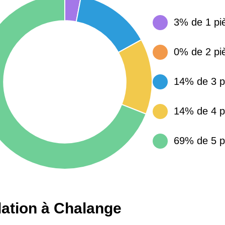
15 155 €
34 €
3% de 1 pi
4 284 €
14 €
0% de 2 pi
14% de 3 p
3 382 €
14 €
14% de 4 p
69% de 5 p
lation à Chalange