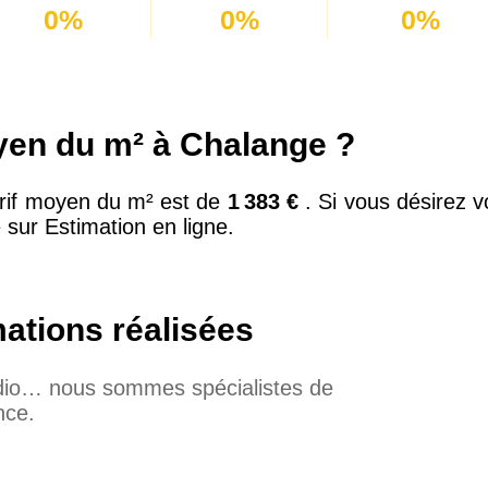
0%
0%
0%
oyen du m² à Chalange ?
tarif moyen du m² est de
1 383 €
. Si vous désirez 
 sur Estimation en ligne.
mations réalisées
udio… nous sommes spécialistes de
nce.