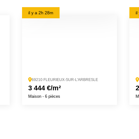
il y a
2h 28m
i
69210 FLEURIEUX-SUR-L'ARBRESLE
3 444 €/m²
2
Maison
- 6 pièces
M