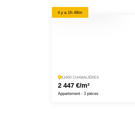
il y a
1h 48m
63400 CHAMALIÈRES
2 447 €/m²
Appartement
- 3 pièces