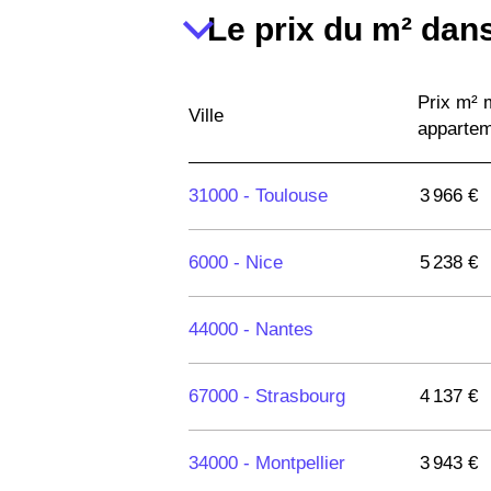
Le prix du m² dans
Prix m²
Ville
apparte
31000 -
Toulouse
3 966 €
6000 -
Nice
5 238 €
44000 -
Nantes
67000 -
Strasbourg
4 137 €
34000 -
Montpellier
3 943 €