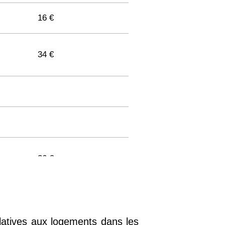
16 €
34 €
36 €
33 €
elatives aux logements dans les