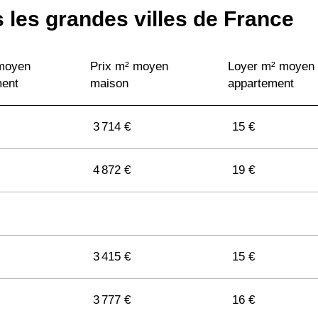
 les grandes villes de France
 moyen
Prix m² moyen
Loyer m² moyen
ment
maison
appartement
3 714 €
15 €
4 872 €
19 €
3 415 €
15 €
3 777 €
16 €