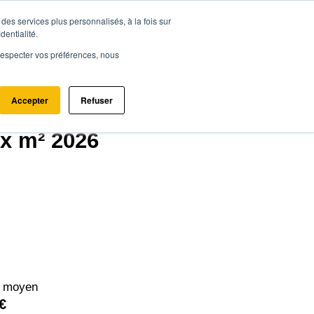
des services plus personnalisés, à la fois sur
ce.immo
Acheter - Louer
Estimer mon bien
dentialité.
e respecter vos préférences, nous
Accepter
Refuser
ix m² 2026
² moyen
€