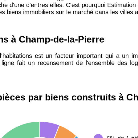
he d'une d'entres elles. C'est pourquoi Estimation e
s biens immobiliers sur le marché dans les villes a
10 415 €
28 €
2 667 €
13 €
ens à Champ-de-la-Pierre
d'habitations est un facteur important qui a un im
11 085 €
30 €
en ligne fait un recensement de l'ensemble des l
2 453 €
12 €
ièces par biens construits à C
2 013 €
10 €
12 687 €
32 €