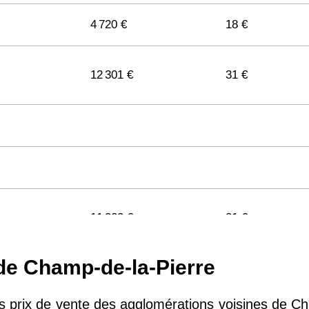
4 720 €
18 €
12 301 €
31 €
11 322 €
31 €
 de Champ-de-la-Pierre
11 141 €
29 €
es prix de vente des agglomérations voisines de Ch