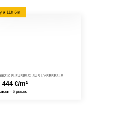
l y a
11h 6m
il y a
23h 30m
69210 FLEURIEUX-SUR-L'ARBRESLE
11200 CRUSCAD
 444 €/m²
2 503 €/m²
aison
- 6 pièces
Maison
- 4 pièces