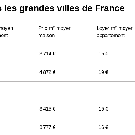
 les grandes villes de France
 moyen
Prix m² moyen
Loyer m² moyen
ment
maison
appartement
3 714 €
15 €
4 872 €
19 €
3 415 €
15 €
3 777 €
16 €