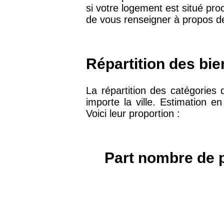
si votre logement est situé proc
75019 -
Paris 19ème
de vous renseigner à propos de
9 231 €
arrondissement
51100 -
Reims
3 036 €
Répartition des bi
75013 -
Paris 13ème
La répartition des catégories 
10 073 €
arrondissement
importe la ville. Estimation 
Voici leur proportion :
76600 -
Le Havre
2 455 €
Part nombre de p
42000 -
Saint-Étienne
1 404 €
75017 -
Paris 17ème
11 454 €
arrondissement