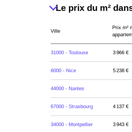
Le prix du m² dans
Prix m²
Ville
apparte
31000 -
Toulouse
3 966 €
6000 -
Nice
5 238 €
44000 -
Nantes
67000 -
Strasbourg
4 137 €
34000 -
Montpellier
3 943 €