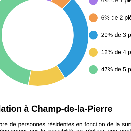
6% de 1 pi
15 155 €
34 €
6% de 2 pi
4 284 €
14 €
29% de 3 p
3 382 €
14 €
12% de 4 p
47% de 5 p
lation à Champ-de-la-Pierre
bre de personnes résidentes en fonction de la sur
galement sur la possibilité de réaliser une vent