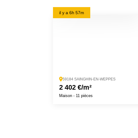
il y a
6h 57m
59184 SAINGHIN-EN-WEPPES
2 402 €/m²
Maison
- 11 pièces