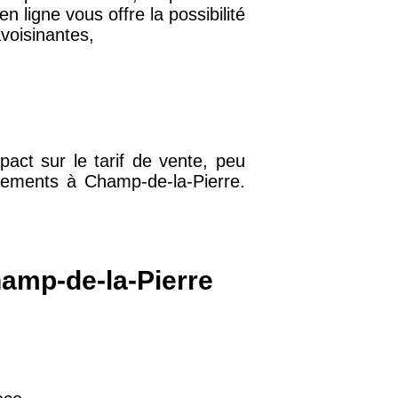
n ligne vous offre la possibilité
voisinantes,
32 €
11 €
pact sur le tarif de vente, peu
34 €
ogements à Champ-de-la-Pierre.
12 €
hamp-de-la-Pierre
10 €
37 €