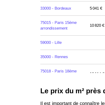
33000 -
Bordeaux
5 041 €
75015 -
Paris 15ème
10 820 €
arrondissement
59000 -
Lille
35000 -
Rennes
75018 -
Paris 18ème
10 114 €
arrondissement
Le prix du m² près
75020 -
Paris 20ème
9 623 €
arrondissement
Il est important de connaître l