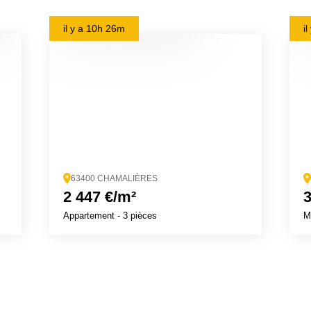
il y a
10h 26m
i
63400 CHAMALIÈRES
2 447 €/m²
3
Appartement
- 3 pièces
M