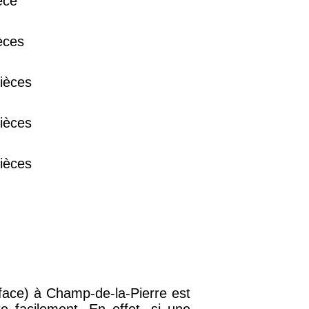
èce
38 €
èces
15 €
ièces
13 €
ièces
ièces
face) à Champ-de-la-Pierre est
e facilement. En effet, si une