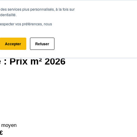
des services plus personnalisés, à la fois sur
ce.immo
Acheter - Louer
Estimer mon bien
dentialité.
e respecter vos préférences, nous
Accepter
Refuser
320)
 : Prix m² 2026
² moyen
€