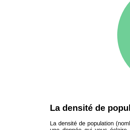
75016 -
Paris 16ème
12 145 €
arrondissement
83000 -
Toulon
3 018 €
38000 -
Grenoble
2 917 €
La densité de popu
La densité de population (nom
une donnée qui vous éclaire é