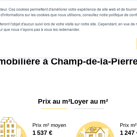
teur. Ces cookies permettent d'améliorer votre expérience de site web et de fournir 
Prix immobilier
Vendre avec Agen
 d'informations sur les cookies que nous utilisons, consultez notre politique de confi
eront l'objet d'aucun suivi lors de votre visite sur notre site. Cependant, en vue d
pour que nous n'ayons pas à vous les redemander.
ence.immo
Prix immobilier
Normandie
Orne
Le Champ-de-la-Pierre (61
obilière à Champ-de-la-Pierre
Prix au m²
Loyer au m²
Prix m² moyen
Prix m
1 537 €
1 247 