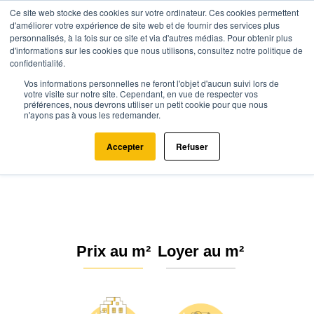
Ce site web stocke des cookies sur votre ordinateur. Ces cookies permettent
d'améliorer votre expérience de site web et de fournir des services plus
personnalisés, à la fois sur ce site et via d'autres médias. Pour obtenir plus
d'informations sur les cookies que nous utilisons, consultez notre politique de
confidentialité.
Vos informations personnelles ne feront l'objet d'aucun suivi lors de
Agence.immo
Prix immobilier
Normandie
Seine-Maritime
votre visite sur notre site. Cependant, en vue de respecter vos
préférences, nous devrons utiliser un petit cookie pour que nous
Dieppe (76370)
n'ayons pas à vous les redemander.
Estimation immobilière à Dieppe :
Accepter
Refuser
Prix m² 2026
Prix au m²
Loyer au m²