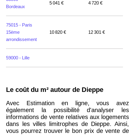
5 041 €
4 720 €
Bordeaux
75015 -
Paris
15ème
10 820 €
12 301 €
arrondissement
59000 -
Lille
35000 -
Rennes
Le coût du m² autour de Dieppe
75018 -
Paris
18ème
10 114 €
11 322 €
Avec Estimation en ligne, vous avez
arrondissement
également la possibilité d'analyser les
informations de vente relatives aux logements
dans les villes limitrophes de Dieppe. Ainsi,
75020 -
Paris
vous pourrez trouver le bon prix de vente de
20ème
9 623 €
11 141 €