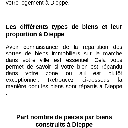
votre logement à Dieppe.
arrondissement
75019 -
Paris
Les différents types de biens et leur
19ème
9 231 €
10 415 €
proportion à Dieppe
arrondissement
Avoir connaissance de la répartition des
sortes de biens immobiliers sur le marché
51100 -
Reims
3 036 €
2 667 €
dans votre ville est essentiel. Cela vous
permet de savoir si votre bien est répandu
75013 -
dans votre zone ou s'il est plutôt
Paris
exceptionnel. Retrouvez ci-dessous la
13ème
10 073 €
11 085 €
manière dont les biens sont répartis à Dieppe
arrondissement
:
76600 -
Le Havre
2 455 €
2 453 €
Part nombre de pièces par biens
42000 -
Saint-
construits à Dieppe
1 404 €
2 013 €
Étienne