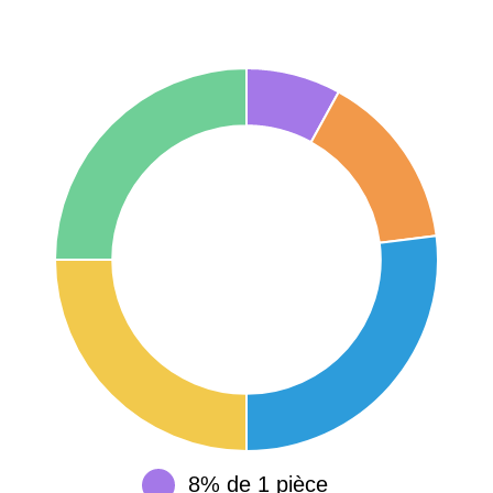
75017 -
Paris
17ème
11 454 €
12 687 €
arrondissement
75016 -
Paris
16ème
12 145 €
15 155 €
arrondissement
83000 -
Toulon
3 018 €
4 284 €
38000 -
Grenoble
2 917 €
3 382 €
8% de 1 pièce