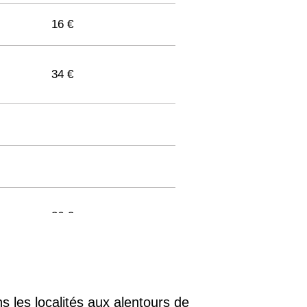
16 €
34 €
36 €
33 €
ns les localités aux alentours de