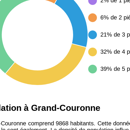
2% de 1 pi
15 155 €
34 €
6% de 2 pi
4 284 €
14 €
21% de 3 p
3 382 €
14 €
32% de 4 p
39% de 5 p
lation à Grand-Couronne
d-Couronne comprend 9868 habitants. Cette donnée 
le sont également. La densité de population influe