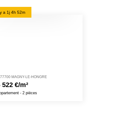
l y a
1j 4h 52m
il y a
1j 6h 15m
77700 MAGNY-LE-HONGRE
27700 VÉZILLON
 522 €/m²
1 320 €/m²
ppartement
- 2 pièces
Maison
- 8 pièces