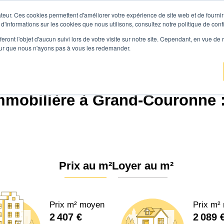
teur. Ces cookies permettent d'améliorer votre expérience de site web et de fournir 
Prix immobilier
Vendre avec Agen
 d'informations sur les cookies que nous utilisons, consultez notre politique de confi
eront l'objet d'aucun suivi lors de votre visite sur notre site. Cependant, en vue d
pour que nous n'ayons pas à vous les redemander.
ce.immo
Prix immobilier
Normandie
Seine-Maritime
Grand-Couronne (7
mmobilière à Grand-Couronne :
Prix au m²
Loyer au m²
Prix m² moyen
Prix m²
2 407 €
2 089 