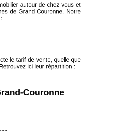
obilier autour de chez vous et
isines de Grand-Couronne. Notre
32 €
:
11 €
34 €
e le tarif de vente, quelle que
etrouvez ici leur répartition :
12 €
 Grand-Couronne
10 €
37 €