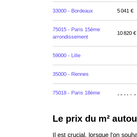
33000 -
Bordeaux
5 041 €
75015 -
Paris 15ème
10 820 €
arrondissement
59000 -
Lille
35000 -
Rennes
75018 -
Paris 18ème
10 114 €
arrondissement
Le prix du m² auto
75020 -
Paris 20ème
9 623 €
arrondissement
Il est crucial, lorsque l'on sou