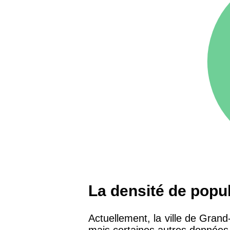
75016 -
Paris 16ème
12 145 €
arrondissement
83000 -
Toulon
3 018 €
38000 -
Grenoble
2 917 €
La densité de popu
Actuellement, la ville de Gran
mais certaines autres données 