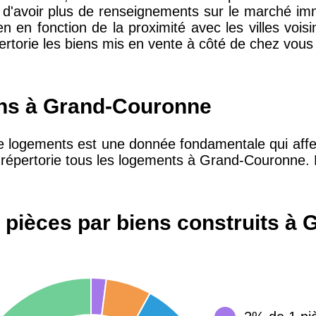
'avoir plus de renseignements sur le marché imm
ien en fonction de la proximité avec les villes vo
10 415 €
28 €
ertorie les biens mis en vente à côté de chez vous 
2 667 €
13 €
ens à Grand-Couronne
11 085 €
30 €
de logements est une donnée fondamentale qui affect
ne répertorie tous les logements à Grand-Couronne. R
2 453 €
12 €
 pièces par biens construits à
2 013 €
10 €
12 687 €
32 €