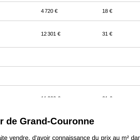
4 720 €
18 €
12 301 €
31 €
11 322 €
31 €
ur de Grand-Couronne
11 141 €
29 €
haite vendre, d'avoir connaissance du prix au m² da