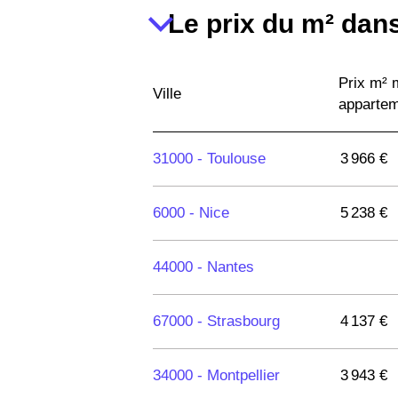
Le prix du m² dans
Prix m²
Ville
apparte
31000 -
Toulouse
3 966 €
6000 -
Nice
5 238 €
44000 -
Nantes
67000 -
Strasbourg
4 137 €
34000 -
Montpellier
3 943 €