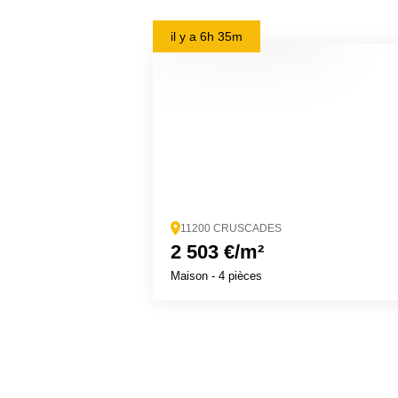
il y a
6h 35m
11200 CRUSCADES
2 503 €/m²
Maison
- 4 pièces