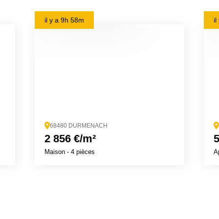
il y a
9h 58m
i
68480 DURMENACH
2 856 €/m²
5
Maison
- 4 pièces
A