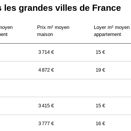
 les grandes villes de France
 moyen
Prix m² moyen
Loyer m² moyen
ment
maison
appartement
3 714 €
15 €
4 872 €
19 €
3 415 €
15 €
3 777 €
16 €