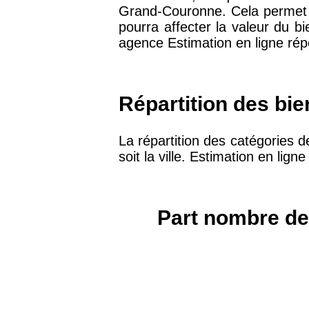
Grand-Couronne. Cela permet d
75019 -
Paris 19ème
pourra affecter la valeur du b
9 231 €
arrondissement
agence Estimation en ligne rép
51100 -
Reims
3 036 €
Répartition des bi
75013 -
Paris 13ème
10 073 €
arrondissement
La répartition des catégories 
soit la ville. Estimation en lig
76600 -
Le Havre
2 455 €
Part nombre de
42000 -
Saint-Étienne
1 404 €
75017 -
Paris 17ème
11 454 €
arrondissement