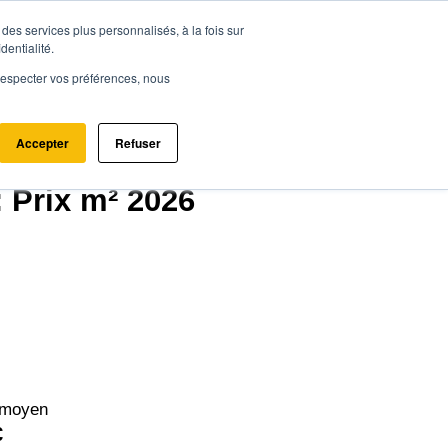
des services plus personnalisés, à la fois sur
ce.immo
Acheter - Louer
Estimer mon bien
dentialité.
e respecter vos préférences, nous
Accepter
Refuser
6530)
 Prix m² 2026
 moyen
€