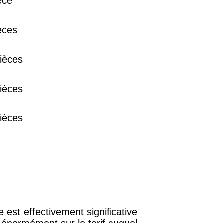
èce
38 €
èces
15 €
ièces
13 €
ièces
ièces
est effectivement significative
 énormément sur le tarif auquel