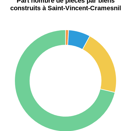
Part nombre de pièces par biens
construits à Saint-Vincent-Cramesnil
75017 -
Paris
17ème
11 454 €
12 687 €
arrondissement
75016 -
Paris
16ème
12 145 €
15 155 €
arrondissement
83000 -
Toulon
3 018 €
4 284 €
38000 -
Grenoble
2 917 €
3 382 €