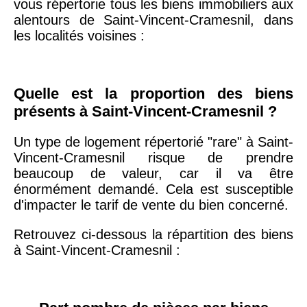
vous répertorie tous les biens immobiliers aux
arrondissement
alentours de Saint-Vincent-Cramesnil, dans
les localités voisines :
75019 -
Paris
19ème
9 231 €
10 415 €
arrondissement
Quelle est la proportion des biens
présents à Saint-Vincent-Cramesnil ?
51100 -
Reims
3 036 €
2 667 €
Un type de logement répertorié "rare" à Saint-
Vincent-Cramesnil risque de prendre
75013 -
Paris
beaucoup de valeur, car il va être
13ème
10 073 €
11 085 €
énormément demandé. Cela est susceptible
arrondissement
d'impacter le tarif de vente du bien concerné.
Retrouvez ci-dessous la répartition des biens
76600 -
Le Havre
2 455 €
2 453 €
à Saint-Vincent-Cramesnil :
42000 -
Saint-
1 404 €
2 013 €
Étienne