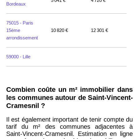
5 041 €
4 720 €
Bordeaux
75015 -
Paris
15ème
10 820 €
12 301 €
arrondissement
59000 -
Lille
35000 -
Rennes
Combien coûte un m² immobilier dans
75018 -
Paris
les communes autour de Saint-Vincent-
18ème
10 114 €
11 322 €
Cramesnil ?
arrondissement
Il est également important de tenir compte du
tarif du m² des communes adjacentes à
75020 -
Paris
Saint-Vincent-Cramesnil. Estimation en ligne
20ème
9 623 €
11 141 €