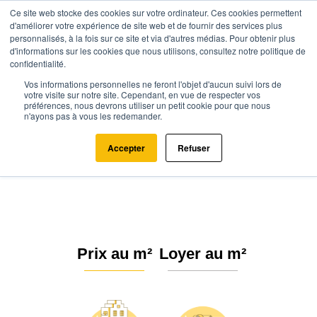
Ce site web stocke des cookies sur votre ordinateur. Ces cookies permettent
d'améliorer votre expérience de site web et de fournir des services plus
personnalisés, à la fois sur ce site et via d'autres médias. Pour obtenir plus
d'informations sur les cookies que nous utilisons, consultez notre politique de
confidentialité.
Vos informations personnelles ne feront l'objet d'aucun suivi lors de
Agence.immo
Prix immobilier
Normandie
Seine-Maritime
votre visite sur notre site. Cependant, en vue de respecter vos
préférences, nous devrons utiliser un petit cookie pour que nous
Saint-Vincent-Cramesnil (76430)
n'ayons pas à vous les redemander.
Estimation immobilière à Saint-
Accepter
Refuser
Vincent-Cramesnil : Prix m² 2026
Prix au m²
Loyer au m²