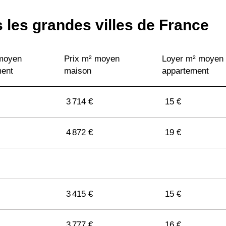
 les grandes villes de France
 moyen
Prix m² moyen
Loyer m² moyen
ment
maison
appartement
3 714 €
15 €
4 872 €
19 €
3 415 €
15 €
3 777 €
16 €