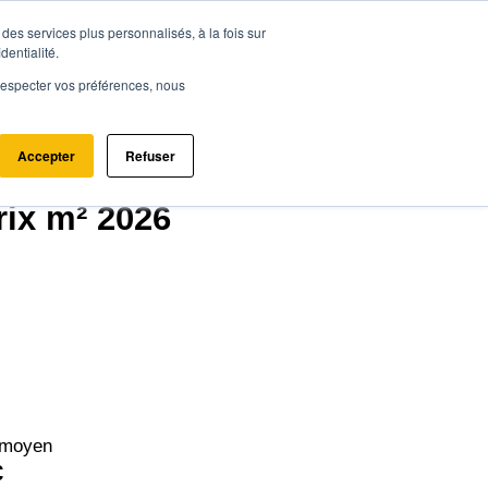
des services plus personnalisés, à la fois sur
ce.immo
Acheter - Louer
Estimer mon bien
dentialité.
e respecter vos préférences, nous
Accepter
Refuser
40)
rix m² 2026
 moyen
€