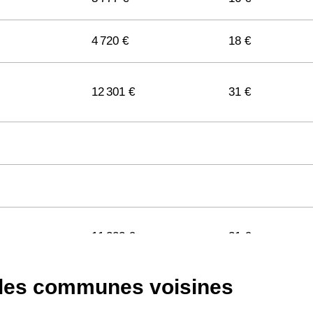
4 720 €
18 €
12 301 €
31 €
11 322 €
31 €
 les communes voisines
11 141 €
29 €