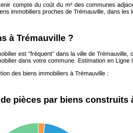
 tenir compte du coût du m² des communes adjace
iens immobiliers proches de Trémauville, dans les lo
10 415 €
28 €
ns à Trémauville ?
2 667 €
13 €
bilier est "fréquent" dans la ville de Trémauville, ou 
mmobilier dans votre commune. Estimation en Ligne l'
11 085 €
30 €
tion des biens immobiliers à Trémauville :
2 453 €
12 €
de pièces par biens construits 
2 013 €
10 €
12 687 €
32 €