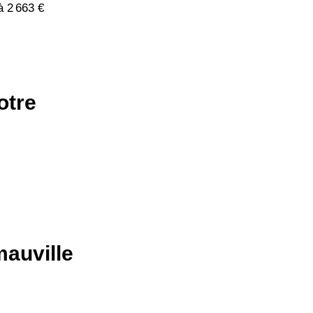
à 2 663 €
otre
mauville