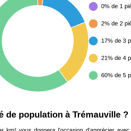
0% de 1 pi
15 155 €
34 €
2% de 2 pi
4 284 €
14 €
17% de 3 p
3 382 €
14 €
21% de 4 p
60% de 5 p
té de population à Trémauville ?
ar km² vous donnera l'occasion d'apprécier avec 