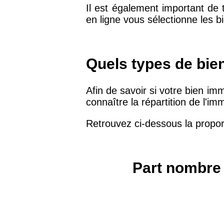
Il est également important de
en ligne vous sélectionne les b
75019 -
Paris 19ème
9 231 €
arrondissement
Quels types de bie
51100 -
Reims
3 036 €
Afin de savoir si votre bien immo
75013 -
Paris 13ème
connaître la répartition de l'i
10 073 €
arrondissement
Retrouvez ci-dessous la propor
76600 -
Le Havre
2 455 €
Part nombre 
42000 -
Saint-Étienne
1 404 €
75017 -
Paris 17ème
11 454 €
arrondissement