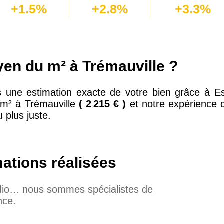
+1.5%
+2.8%
+3.3%
yen du m² à Trémauville ?
 une estimation exacte de votre bien grâce à Es
u m² à Trémauville
( 2 215 € )
et notre expérience d
 plus juste.
mations réalisées
udio… nous sommes spécialistes de
nce.