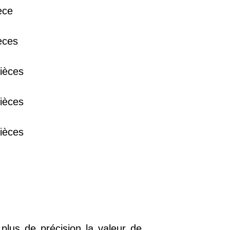
èce
38 €
èces
15 €
ièces
13 €
ièces
ièces
plus de précision la valeur de