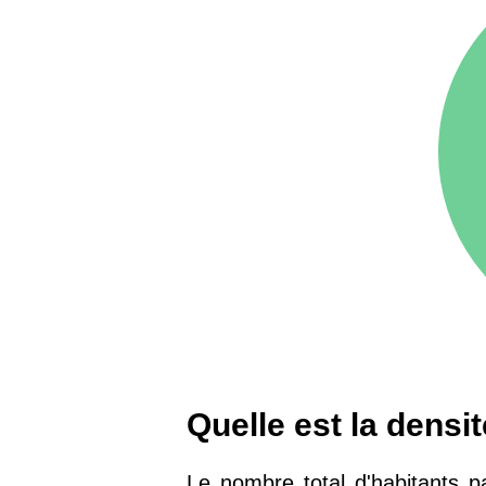
75016 -
Paris 16ème
12 145 €
arrondissement
83000 -
Toulon
3 018 €
38000 -
Grenoble
2 917 €
Quelle est la densi
Le nombre total d'habitants p