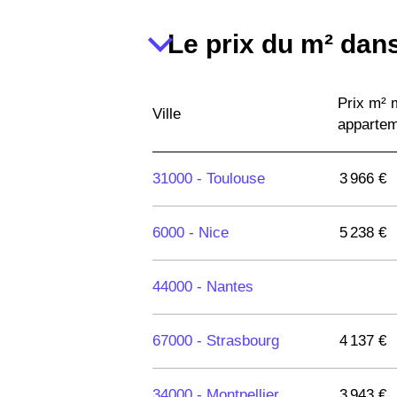
Le prix du m² dans
Prix m²
Ville
apparte
31000 -
Toulouse
3 966 €
6000 -
Nice
5 238 €
44000 -
Nantes
67000 -
Strasbourg
4 137 €
34000 -
Montpellier
3 943 €