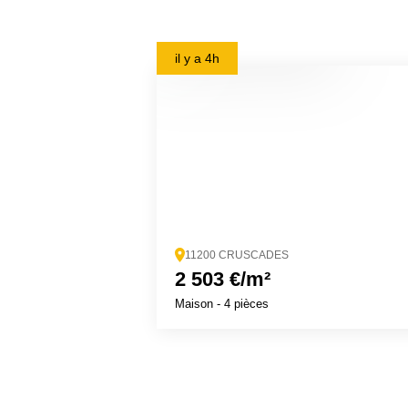
il y a
4h
11200 CRUSCADES
2 503 €/m²
Maison
- 4 pièces