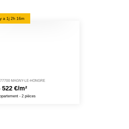
l y a
1j 2h 16m
il y a
1j 3h 40m
77700 MAGNY-LE-HONGRE
27700 VÉZILLON
 522 €/m²
1 320 €/m²
ppartement
- 2 pièces
Maison
- 8 pièces