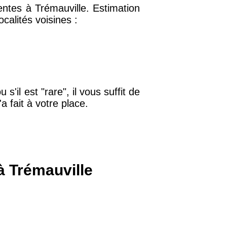
ntes à Trémauville. Estimation
calités voisines :
32 €
11 €
s'il est "rare", il vous suffit de
a fait à votre place.
34 €
12 €
à Trémauville
10 €
37 €