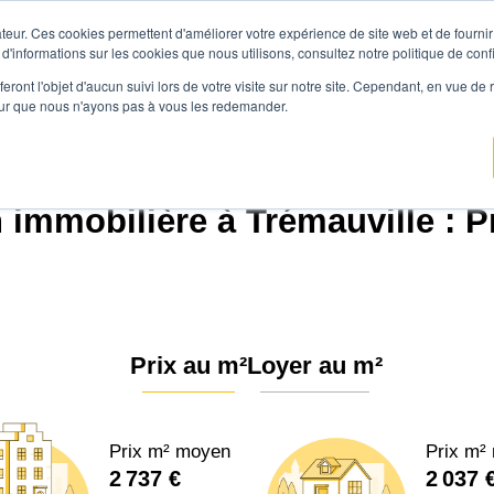
teur. Ces cookies permettent d'améliorer votre expérience de site web et de fournir 
Prix immobilier
Vendre avec Agen
 d'informations sur les cookies que nous utilisons, consultez notre politique de confi
eront l'objet d'aucun suivi lors de votre visite sur notre site. Cependant, en vue d
pour que nous n'ayons pas à vous les redemander.
ence.immo
Prix immobilier
Normandie
Seine-Maritime
Trémauville (766
 immobilière à Trémauville : P
Prix au m²
Loyer au m²
Prix m² moyen
Prix m²
2 737 €
2 037 