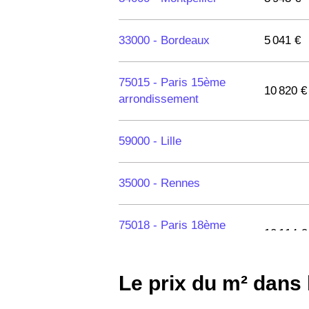
33000 -
Bordeaux
5 041 €
75015 -
Paris 15ème
10 820 €
arrondissement
59000 -
Lille
35000 -
Rennes
75018 -
Paris 18ème
10 114 €
arrondissement
Le prix du m² dans
75020 -
Paris 20ème
9 623 €
arrondissement