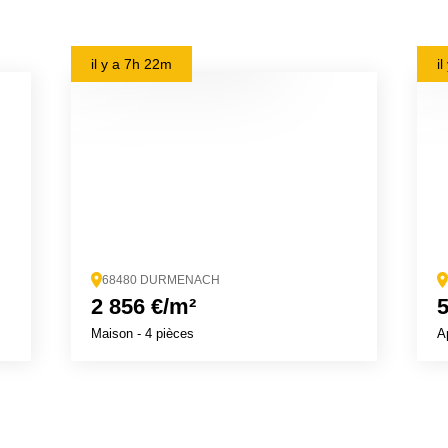
il y a
7h 22m
i
68480 DURMENACH
2 856 €/m²
5
Maison
- 4 pièces
A