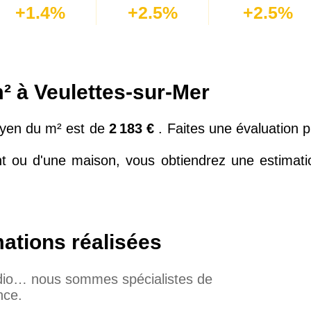
+1.4%
+2.5%
+2.5%
² à Veulettes-sur-Mer
moyen du m² est de
2 183 €
. Faites une évaluation 
nt ou d'une maison, vous obtiendrez une estimat
mations réalisées
udio… nous sommes spécialistes de
nce.