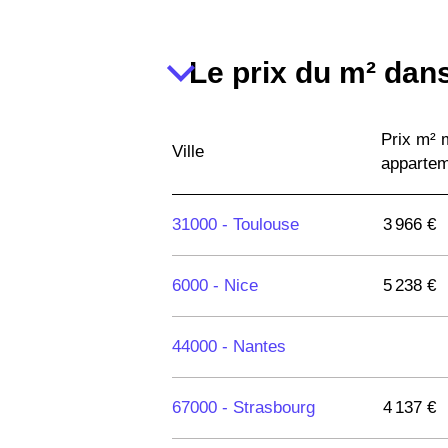
Le prix du m² dans
Prix m²
Ville
apparte
31000 -
Toulouse
3 966 €
6000 -
Nice
5 238 €
44000 -
Nantes
67000 -
Strasbourg
4 137 €