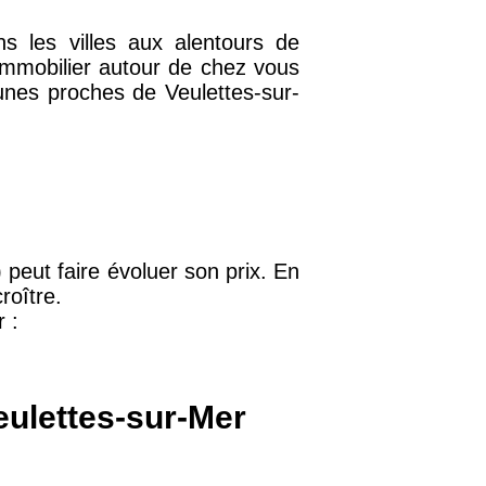
ns les villes aux alentours de
immobilier autour de chez vous
unes proches de Veulettes-sur-
32 €
11 €
34 €
) peut faire évoluer son prix. En
roître.
 :
12 €
10 €
eulettes-sur-Mer
37 €