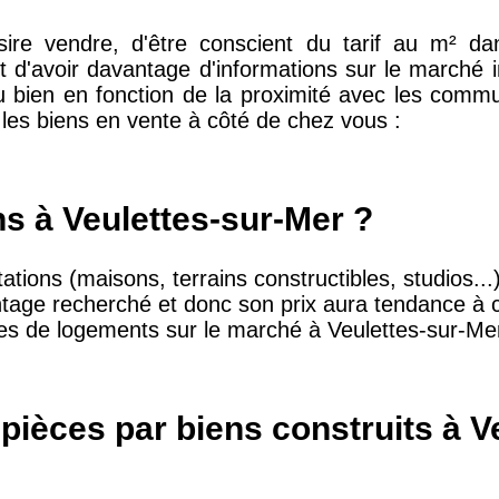
désire vendre, d'être conscient du tarif au m² da
t d'avoir davantage d'informations sur le marché 
du bien en fonction de la proximité avec les comm
10 415 €
28 €
é les biens en vente à côté de chez vous :
2 667 €
13 €
ns à Veulettes-sur-Mer ?
11 085 €
30 €
ations (maisons, terrains constructibles, studios...
ntage recherché et donc son prix aura tendance à c
ries de logements sur le marché à Veulettes-sur-Mer
2 453 €
12 €
2 013 €
10 €
pièces par biens construits à V
12 687 €
32 €