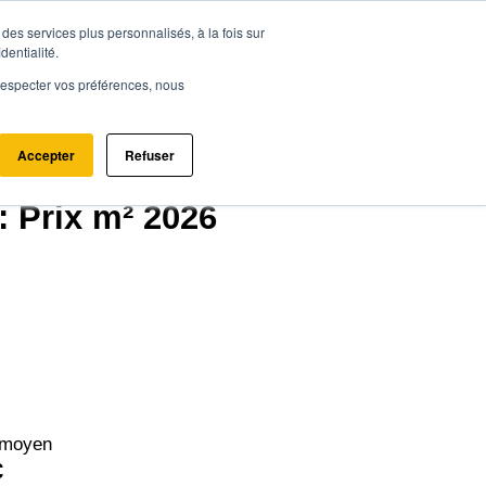
des services plus personnalisés, à la fois sur
ce.immo
Acheter - Louer
Estimer mon bien
dentialité.
e respecter vos préférences, nous
Accepter
Refuser
76450)
: Prix m² 2026
 moyen
€