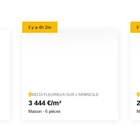
il y a
4h 2m
i
69210 FLEURIEUX-SUR-L'ARBRESLE
3 444 €/m²
2
Maison
- 6 pièces
M