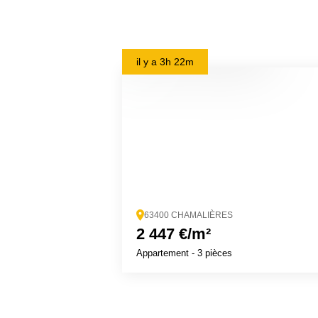
il y a
3h 22m
63400 CHAMALIÈRES
2 447 €/m²
Appartement
- 3 pièces