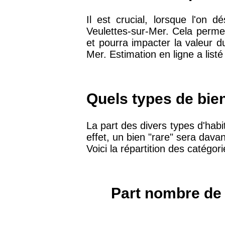
arrondissement
Il est crucial, lorsque l'on 
Veulettes-sur-Mer. Cela perme
75019 -
Paris 19ème
et pourra impacter la valeur 
9 231 €
arrondissement
Mer. Estimation en ligne a list
51100 -
Reims
3 036 €
Quels types de bie
75013 -
Paris 13ème
10 073 €
arrondissement
La part des divers types d'habit
effet, un bien "rare" sera dava
Voici la répartition des catégo
76600 -
Le Havre
2 455 €
42000 -
Saint-Étienne
1 404 €
Part nombre de 
75017 -
Paris 17ème
11 454 €