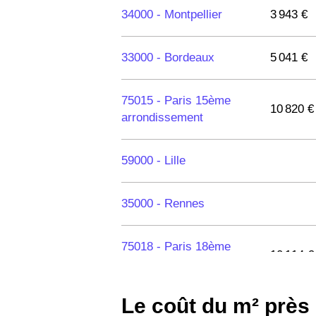
34000 -
Montpellier
3 943 €
33000 -
Bordeaux
5 041 €
75015 -
Paris 15ème
10 820 €
arrondissement
59000 -
Lille
35000 -
Rennes
75018 -
Paris 18ème
10 114 €
arrondissement
Le coût du m² près
75020 -
Paris 20ème
9 623 €