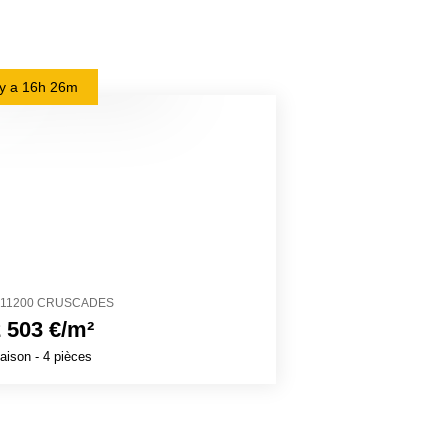
l y a
16h 26m
il y a
19h 49m
11200 CRUSCADES
68480 DURMEN
 503 €/m²
2 856 €/m²
aison
- 4 pièces
Maison
- 4 pièces