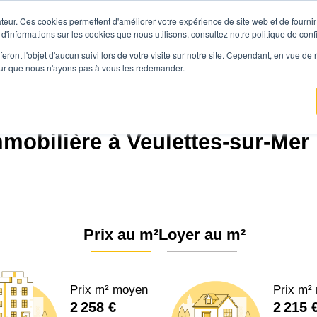
teur. Ces cookies permettent d'améliorer votre expérience de site web et de fournir 
Prix immobilier
Vendre avec Agen
 d'informations sur les cookies que nous utilisons, consultez notre politique de confi
eront l'objet d'aucun suivi lors de votre visite sur notre site. Cependant, en vue d
pour que nous n'ayons pas à vous les redemander.
ce.immo
Prix immobilier
Normandie
Seine-Maritime
Veulettes-sur-Mer (
mobilière à Veulettes-sur-Mer 
Prix au m²
Loyer au m²
Prix m² moyen
Prix m²
2 258 €
2 215 