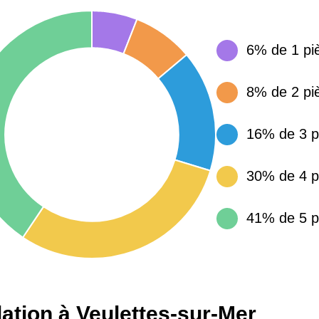
6% de 1 pi
15 155 €
34 €
8% de 2 pi
4 284 €
14 €
16% de 3 p
3 382 €
14 €
30% de 4 p
41% de 5 p
ation à Veulettes-sur-Mer