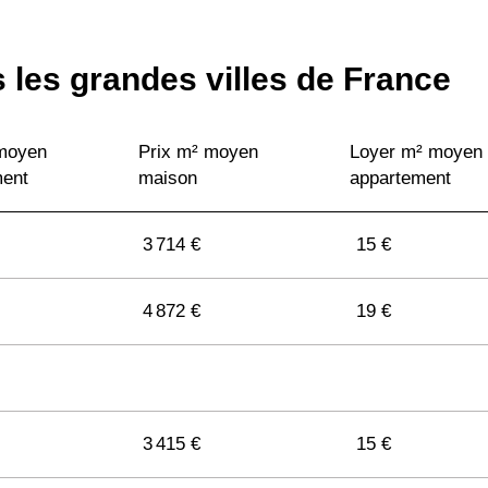
 les grandes villes de France
 moyen
Prix m² moyen
Loyer m² moyen
ment
maison
appartement
3 714 €
15 €
4 872 €
19 €
3 415 €
15 €