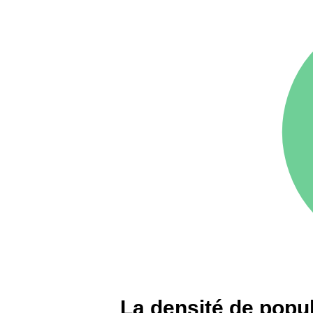
arrondissement
75016 -
Paris 16ème
12 145 €
arrondissement
83000 -
Toulon
3 018 €
38000 -
Grenoble
2 917 €
La densité de popul