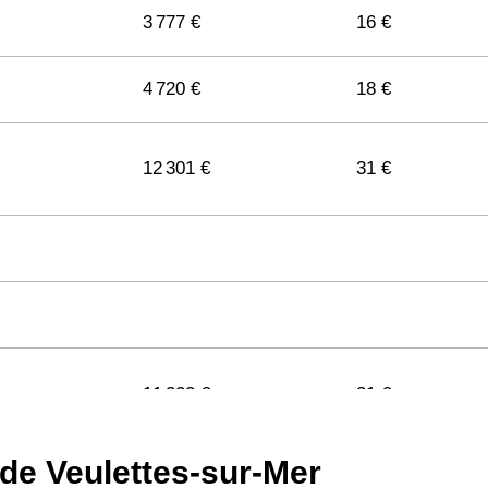
3 777 €
16 €
4 720 €
18 €
12 301 €
31 €
11 322 €
31 €
 de Veulettes-sur-Mer
11 141 €
29 €