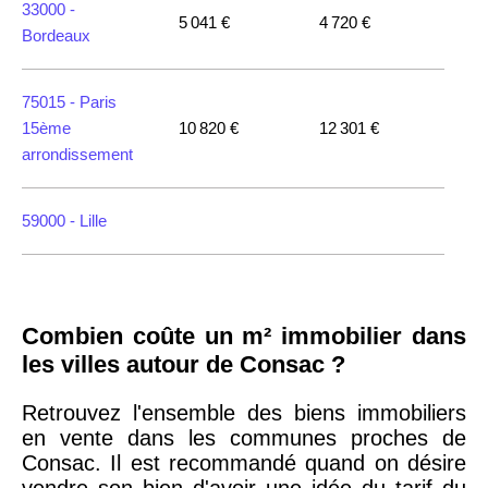
33000 -
5 041 €
4 720 €
Bordeaux
75015 -
Paris
15ème
10 820 €
12 301 €
arrondissement
59000 -
Lille
35000 -
Rennes
Combien coûte un m² immobilier dans
75018 -
Paris
les villes autour de Consac ?
18ème
10 114 €
11 322 €
arrondissement
Retrouvez l'ensemble des biens immobiliers
en vente dans les communes proches de
Consac. Il est recommandé quand on désire
75020 -
Paris
vendre son bien d'avoir une idée du tarif du