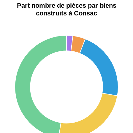
Étienne
Part nombre de pièces par biens
construits à Consac
75017 -
Paris
17ème
11 454 €
12 687 €
arrondissement
75016 -
Paris
16ème
12 145 €
15 155 €
arrondissement
83000 -
Toulon
3 018 €
4 284 €
38000 -
Grenoble
2 917 €
3 382 €