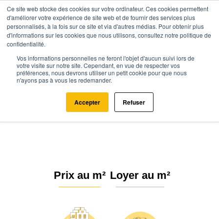
Ce site web stocke des cookies sur votre ordinateur. Ces cookies permettent
d'améliorer votre expérience de site web et de fournir des services plus
personnalisés, à la fois sur ce site et via d'autres médias. Pour obtenir plus
d'informations sur les cookies que nous utilisons, consultez notre politique de
confidentialité.
Vos informations personnelles ne feront l'objet d'aucun suivi lors de
Agence.immo
Prix immobilier
Nouvelle-Aquitaine
votre visite sur notre site. Cependant, en vue de respecter vos
préférences, nous devrons utiliser un petit cookie pour que nous
Charente-Maritime
Consac (17150)
n'ayons pas à vous les redemander.
Estimation immobilière à Consac :
Accepter
Refuser
Prix m² 2026
Prix au m²
Loyer au m²