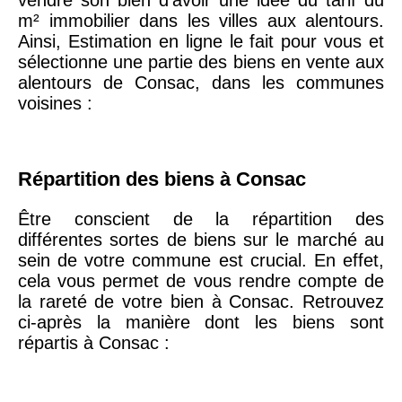
20ème
9 623 €
11 141 €
m² immobilier dans les villes aux alentours.
arrondissement
Ainsi, Estimation en ligne le fait pour vous et
sélectionne une partie des biens en vente aux
alentours de Consac, dans les communes
75019 -
Paris
voisines :
19ème
9 231 €
10 415 €
arrondissement
Répartition des biens à Consac
51100 -
Reims
3 036 €
2 667 €
Être conscient de la répartition des
75013 -
différentes sortes de biens sur le marché au
Paris
sein de votre commune est crucial. En effet,
13ème
10 073 €
11 085 €
cela vous permet de vous rendre compte de
arrondissement
la rareté de votre bien à Consac. Retrouvez
ci-après la manière dont les biens sont
76600 -
Le Havre
2 455 €
2 453 €
répartis à Consac :
42000 -
Saint-
1 404 €
2 013 €