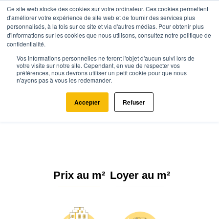
Ce site web stocke des cookies sur votre ordinateur. Ces cookies permettent
d'améliorer votre expérience de site web et de fournir des services plus
personnalisés, à la fois sur ce site et via d'autres médias. Pour obtenir plus
d'informations sur les cookies que nous utilisons, consultez notre politique de
confidentialité.
Vos informations personnelles ne feront l'objet d'aucun suivi lors de
Agence.immo
Prix immobilier
Nouvelle-Aquitaine
votre visite sur notre site. Cependant, en vue de respecter vos
préférences, nous devrons utiliser un petit cookie pour que nous
Charente-Maritime
Lozay (17330)
n'ayons pas à vous les redemander.
Estimation immobilière à Lozay :
Accepter
Refuser
Prix m² 2026
Prix au m²
Loyer au m²