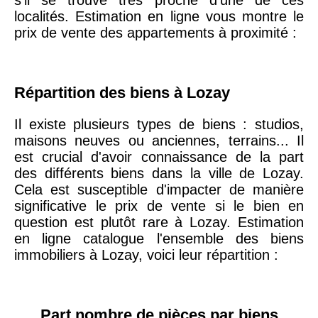
arrondissement
localités. Estimation en ligne vous montre le
prix de vente des appartements à proximité :
75019 -
Paris
19ème
9 231 €
10 415 €
arrondissement
Répartition des biens à Lozay
Il existe plusieurs types de biens : studios,
51100 -
Reims
3 036 €
2 667 €
maisons neuves ou anciennes, terrains... Il
est crucial d'avoir connaissance de la part
75013 -
des différents biens dans la ville de Lozay.
Paris
Cela est susceptible d'impacter de manière
13ème
10 073 €
11 085 €
significative le prix de vente si le bien en
arrondissement
question est plutôt rare à Lozay. Estimation
en ligne catalogue l'ensemble des biens
76600 -
Le Havre
2 455 €
2 453 €
immobiliers à Lozay, voici leur répartition :
42000 -
Saint-
1 404 €
2 013 €
Étienne
Part nombre de pièces par biens