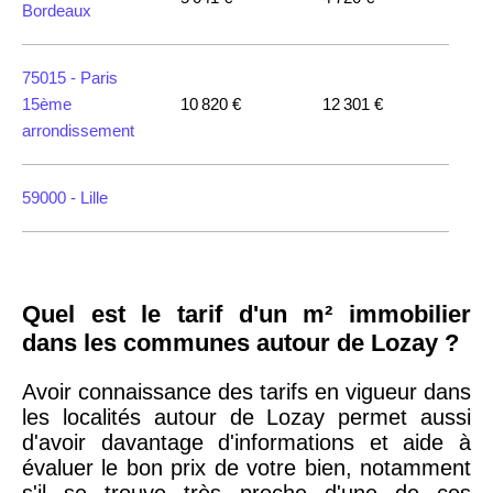
Bordeaux
75015 -
Paris
15ème
10 820 €
12 301 €
arrondissement
59000 -
Lille
35000 -
Rennes
Quel est le tarif d'un m² immobilier
75018 -
Paris
dans les communes autour de Lozay ?
18ème
10 114 €
11 322 €
arrondissement
Avoir connaissance des tarifs en vigueur dans
les localités autour de Lozay permet aussi
d'avoir davantage d'informations et aide à
75020 -
Paris
évaluer le bon prix de votre bien, notamment
20ème
9 623 €
11 141 €
s'il se trouve très proche d'une de ces