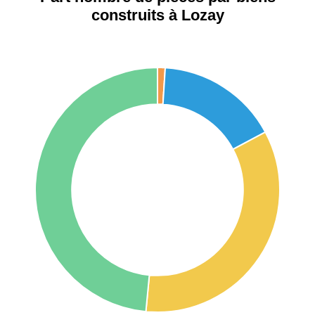
construits à Lozay
75017 -
Paris
17ème
11 454 €
12 687 €
arrondissement
75016 -
Paris
16ème
12 145 €
15 155 €
arrondissement
83000 -
Toulon
3 018 €
4 284 €
38000 -
Grenoble
2 917 €
3 382 €