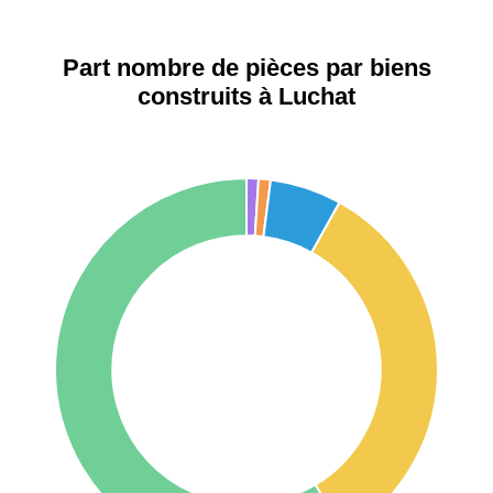
1 404 €
2 013 €
Étienne
Part nombre de pièces par biens
75017 -
Paris
construits à Luchat
17ème
11 454 €
12 687 €
arrondissement
75016 -
Paris
16ème
12 145 €
15 155 €
arrondissement
83000 -
Toulon
3 018 €
4 284 €
38000 -
Grenoble
2 917 €
3 382 €