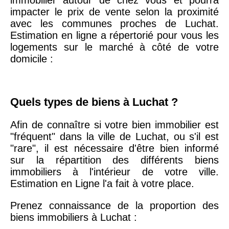
20ème
9 623 €
11 141 €
impacter le prix de vente selon la proximité
arrondissement
avec les communes proches de Luchat.
Estimation en ligne a répertorié pour vous les
logements sur le marché à côté de votre
75019 -
Paris
domicile :
19ème
9 231 €
10 415 €
arrondissement
Quels types de biens à Luchat ?
51100 -
Reims
3 036 €
2 667 €
Afin de connaître si votre bien immobilier est
"fréquent" dans la ville de Luchat, ou s'il est
75013 -
Paris
"rare", il est nécessaire d'être bien informé
13ème
10 073 €
11 085 €
sur la répartition des différents biens
arrondissement
immobiliers à l'intérieur de votre ville.
Estimation en Ligne l'a fait à votre place.
76600 -
Le Havre
2 455 €
2 453 €
Prenez connaissance de la proportion des
biens immobiliers à Luchat :
42000 -
Saint-