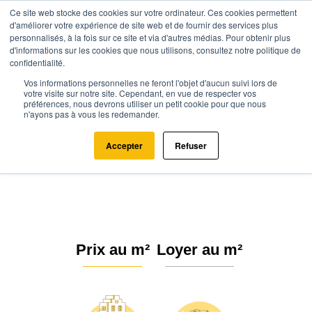
Ce site web stocke des cookies sur votre ordinateur. Ces cookies permettent
d'améliorer votre expérience de site web et de fournir des services plus
personnalisés, à la fois sur ce site et via d'autres médias. Pour obtenir plus
d'informations sur les cookies que nous utilisons, consultez notre politique de
confidentialité.
Vos informations personnelles ne feront l'objet d'aucun suivi lors de
Agence.immo
Prix immobilier
Nouvelle-Aquitaine
votre visite sur notre site. Cependant, en vue de respecter vos
préférences, nous devrons utiliser un petit cookie pour que nous
Charente-Maritime
Luchat (17600)
n'ayons pas à vous les redemander.
Estimation immobilière à Luchat :
Accepter
Refuser
Prix m² 2026
Prix au m²
Loyer au m²