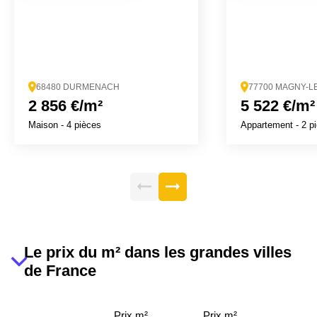
68480 DURMENACH
77700 MAGNY-
2 856 €/m²
5 522 €/m²
Maison
- 4 pièces
Appartement
- 2 p
Le prix du m² dans les grandes villes
de France
Prix m²
Prix m²