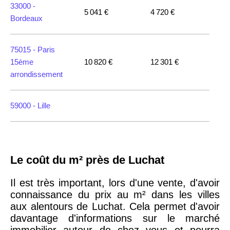
33000 -
5 041 €
4 720 €
Bordeaux
75015 -
Paris
15ème
10 820 €
12 301 €
arrondissement
59000 -
Lille
35000 -
Rennes
Le coût du m² près de Luchat
75018 -
Paris
18ème
10 114 €
11 322 €
Il est très important, lors d'une vente, d'avoir
arrondissement
connaissance du prix au m² dans les villes
aux alentours de Luchat. Cela permet d'avoir
davantage d'informations sur le marché
75020 -
Paris
immobilier autour de chez vous et pourra