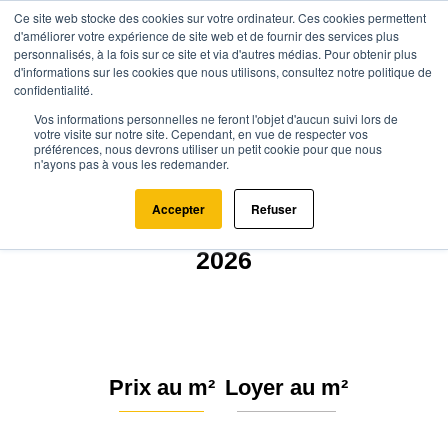
Ce site web stocke des cookies sur votre ordinateur. Ces cookies permettent
d'améliorer votre expérience de site web et de fournir des services plus
personnalisés, à la fois sur ce site et via d'autres médias. Pour obtenir plus
d'informations sur les cookies que nous utilisons, consultez notre politique de
confidentialité.
Vos informations personnelles ne feront l'objet d'aucun suivi lors de
Agence.immo
Prix immobilier
Nouvelle-Aquitaine
votre visite sur notre site. Cependant, en vue de respecter vos
préférences, nous devrons utiliser un petit cookie pour que nous
Charente-Maritime
Saint-Georges-de-Didonne (17110)
n'ayons pas à vous les redemander.
Estimation immobilière à Saint-
Accepter
Refuser
Georges-de-Didonne : Prix m²
2026
Prix au m²
Loyer au m²