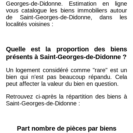
Georges-de-Didonne. Estimation en ligne
20ème
9 623 €
11 141 €
vous catalogue les biens immobiliers autour
arrondissement
de Saint-Georges-de-Didonne, dans les
localités voisines :
75019 -
Paris
19ème
9 231 €
10 415 €
arrondissement
Quelle est la proportion des biens
présents à Saint-Georges-de-Didonne ?
51100 -
Reims
3 036 €
2 667 €
Un logement considéré comme "rare" est un
bien qui n'est pas beaucoup répandu. Cela
75013 -
Paris
peut affecter la valeur du bien en question.
13ème
10 073 €
11 085 €
arrondissement
Retrouvez ci-après la répartition des biens à
Saint-Georges-de-Didonne :
76600 -
Le Havre
2 455 €
2 453 €
Part nombre de pièces par biens
42000 -
Saint-