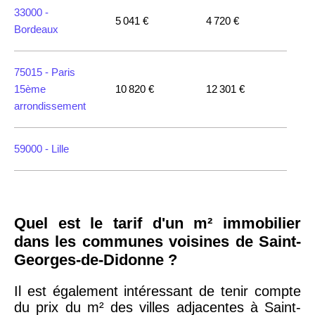
33000 -
5 041 €
4 720 €
Bordeaux
75015 -
Paris
15ème
10 820 €
12 301 €
arrondissement
59000 -
Lille
35000 -
Rennes
Quel est le tarif d'un m² immobilier
75018 -
Paris
dans les communes voisines de Saint-
18ème
10 114 €
11 322 €
Georges-de-Didonne ?
arrondissement
Il est également intéressant de tenir compte
du prix du m² des villes adjacentes à Saint-
75020 -
Paris