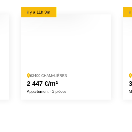
il y a
11h 9m
i
63400 CHAMALIÈRES
2 447 €/m²
3
Appartement
- 3 pièces
M