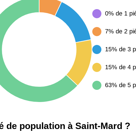
15 155 €
34 €
0% de 1 pi
4 284 €
14 €
7% de 2 pi
15% de 3 p
3 382 €
14 €
15% de 4 p
63% de 5 p
té de population à Saint-Mard ?