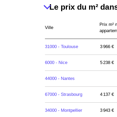
Le prix du m² dans
Prix m²
Ville
apparte
31000 -
Toulouse
3 966 €
6000 -
Nice
5 238 €
44000 -
Nantes
67000 -
Strasbourg
4 137 €
34000 -
Montpellier
3 943 €