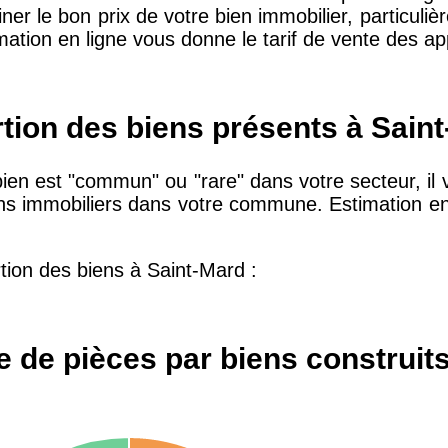
r le bon prix de votre bien immobilier, particulière
mation en ligne vous donne le tarif de vente des a
10 415 €
28 €
2 667 €
13 €
rtion des biens présents à Sain
bien est "commun" ou "rare" dans votre secteur, il 
11 085 €
30 €
biens immobiliers dans votre commune. Estimation en
2 453 €
12 €
tion des biens à Saint-Mard :
2 013 €
10 €
 de pièces par biens construit
12 687 €
32 €