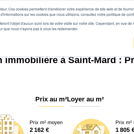
teur. Ces cookies permettent d'améliorer votre expérience de site web et de fournir 
Prix immobilier
Vendre avec Agen
 d'informations sur les cookies que nous utilisons, consultez notre politique de confi
eront l'objet d'aucun suivi lors de votre visite sur notre site. Cependant, en vue d
pour que nous n'ayons pas à vous les redemander.
.immo
Prix immobilier
Nouvelle-Aquitaine
Charente-Maritime
Saint-Mard
 immobilière à Saint-Mard : P
Prix au m²
Loyer au m²
Prix m² moyen
Prix m²
2 162 €
1 805 