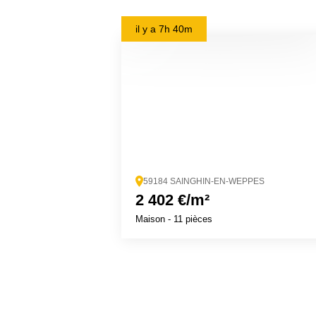
il y a
7h 40m
59184 SAINGHIN-EN-WEPPES
2 402 €/m²
Maison
- 11 pièces