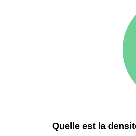
75016 -
Paris 16ème
12 145 €
arrondissement
83000 -
Toulon
3 018 €
38000 -
Grenoble
2 917 €
Quelle est la densi