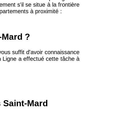
ment s'il se situe à la frontière
ppartements à proximité :
32 €
11 €
t-Mard ?
vous suffit d'avoir connaissance
34 €
 Ligne a effectué cette tâche à
12 €
10 €
s Saint-Mard
37 €