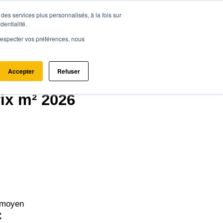
des services plus personnalisés, à la fois sur
ce.immo
Acheter - Louer
Estimer mon bien
dentialité.
e respecter vos préférences, nous
Accepter
Refuser
 (17700)
rix m² 2026
 moyen
€