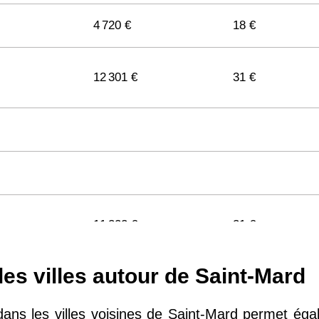
4 720 €
18 €
12 301 €
31 €
11 322 €
31 €
les villes autour de Saint-Mard
11 141 €
29 €
dans les villes voisines de Saint-Mard permet ég