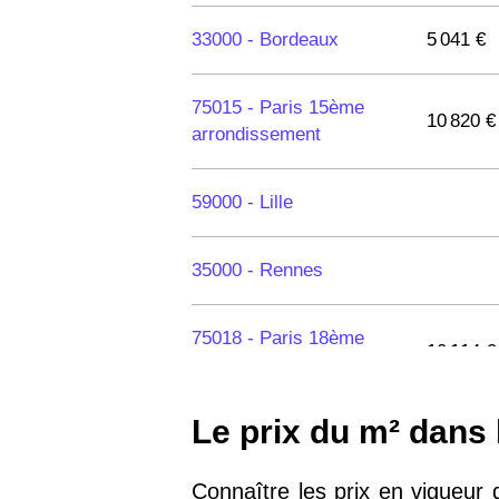
33000 -
Bordeaux
5 041 €
75015 -
Paris 15ème
10 820 €
arrondissement
59000 -
Lille
35000 -
Rennes
75018 -
Paris 18ème
10 114 €
arrondissement
Le prix du m² dans 
75020 -
Paris 20ème
9 623 €
arrondissement
Connaître les prix en vigueur 