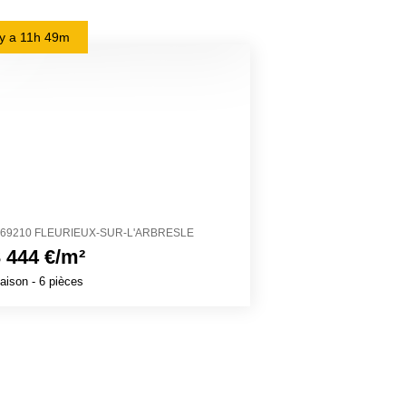
l y a
11h 49m
il y a
1j 13m
69210 FLEURIEUX-SUR-L'ARBRESLE
11200 CRUSCAD
 444 €/m²
2 503 €/m²
aison
- 6 pièces
Maison
- 4 pièces