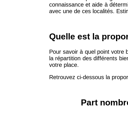
connaissance et aide à détermine
75019 -
Paris 19ème
avec une de ces localités. Esti
9 231 €
arrondissement
51100 -
Reims
3 036 €
Quelle est la propo
75013 -
Paris 13ème
Pour savoir à quel point votre 
10 073 €
arrondissement
la répartition des différents 
votre place.
76600 -
Le Havre
2 455 €
Retrouvez ci-dessous la propor
42000 -
Saint-Étienne
1 404 €
Part nombre
75017 -
Paris 17ème
11 454 €
arrondissement