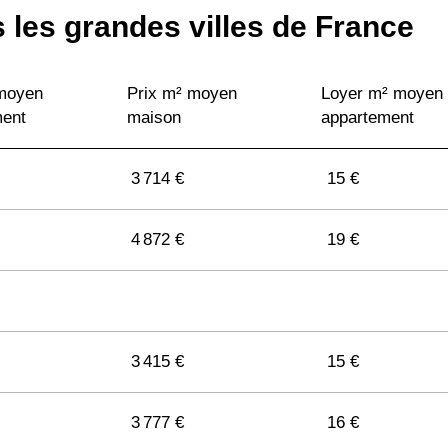
 les grandes villes de France
 moyen
Prix m² moyen
Loyer m² moyen
ment
maison
appartement
3 714 €
15 €
4 872 €
19 €
3 415 €
15 €
3 777 €
16 €