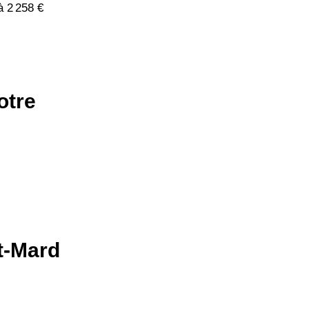
à 2 258 €
otre
nt-Mard