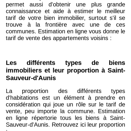
permet aussi d'obtenir une plus grande
75020 -
Paris
connaissance et aide à estimer le meilleur
20ème
9 623 €
11 141 €
tarif de votre bien immobilier, surtout s'il se
arrondissement
trouve à la frontière avec une de ces
communes. Estimation en ligne vous donne le
tarif de vente des appartements voisins :
75019 -
Paris
19ème
9 231 €
10 415 €
arrondissement
Les différents types de biens
immobiliers et leur proportion à Saint-
51100 -
Reims
3 036 €
2 667 €
Sauveur-d'Aunis
75013 -
Paris
La proportion des différents types
13ème
10 073 €
11 085 €
d'habitations est un élément à prendre en
arrondissement
considération qui joue un rôle sur le tarif de
vente, peu importe la commune. Estimation
en ligne répertorie tous les biens à Saint-
76600 -
Le Havre
2 455 €
2 453 €
Sauveur-d'Aunis. Retrouvez ici leur proportion