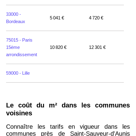
33000 -
5 041 €
4 720 €
Bordeaux
75015 -
Paris
15ème
10 820 €
12 301 €
arrondissement
59000 -
Lille
35000 -
Rennes
Le coût du m² dans les communes
75018 -
Paris
voisines
18ème
10 114 €
11 322 €
arrondissement
Connaître les tarifs en vigueur dans les
communes près de Saint-Sauveur-d'Aunis