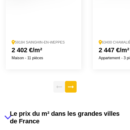
59184 SAINGHIN-EN-WEPPES
63400 CHAMALI
2 402 €/m²
2 447 €/m²
Maison
- 11 pièces
Appartement
- 3 p
Le prix du m² dans les grandes villes
de France