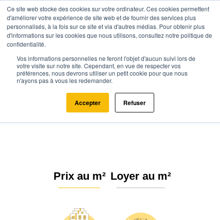
Ce site web stocke des cookies sur votre ordinateur. Ces cookies permettent
d'améliorer votre expérience de site web et de fournir des services plus
personnalisés, à la fois sur ce site et via d'autres médias. Pour obtenir plus
d'informations sur les cookies que nous utilisons, consultez notre politique de
confidentialité.
Vos informations personnelles ne feront l'objet d'aucun suivi lors de
Agence.immo
Prix immobilier
Nouvelle-Aquitaine
votre visite sur notre site. Cependant, en vue de respecter vos
préférences, nous devrons utiliser un petit cookie pour que nous
Charente-Maritime
Saint-Sauveur-d'Aunis (17540)
n'ayons pas à vous les redemander.
Estimation immobilière à Saint-
Accepter
Refuser
Sauveur-d'Aunis : Prix m² 2026
Prix au m²
Loyer au m²