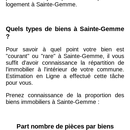
arrondissement
logement à Sainte-Gemme.
75019 -
Paris
19ème
9 231 €
10 415 €
Quels types de biens à Sainte-Gemme
arrondissement
?
Pour savoir à quel point votre bien est
51100 -
Reims
3 036 €
2 667 €
"courant" ou "rare" à Sainte-Gemme, il vous
suffit d'avoir connaissance la répartition de
75013 -
Paris
l'immobilier à l'intérieur de votre commune.
13ème
10 073 €
11 085 €
Estimation en Ligne a effectué cette tâche
arrondissement
pour vous.
Prenez connaissance de la proportion des
76600 -
Le Havre
2 455 €
2 453 €
biens immobiliers à Sainte-Gemme :
42000 -
Saint-
1 404 €
2 013 €
Étienne
Part nombre de pièces par biens