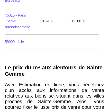
Bordeaux
75015 -
Paris
15ème
10 820 €
12 301 €
arrondissement
59000 -
Lille
35000 -
Rennes
Le prix du m² aux alentours de Sainte-
75018 -
Paris
Gemme
18ème
10 114 €
11 322 €
arrondissement
Avec Estimation en ligne, vous bénéficiez
d'un accès aux informations de vente
relatives aux biens se situant dans les villes
75020 -
Paris
proches de Sainte-Gemme. Ainsi, vous
20ème
9 623 €
11 141 €
pourrez fixer le juste prix de vente pour votre