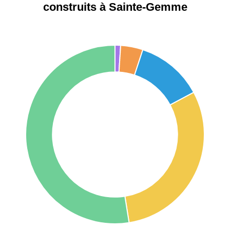
construits à Sainte-Gemme
75017 -
Paris
17ème
11 454 €
12 687 €
arrondissement
75016 -
Paris
16ème
12 145 €
15 155 €
arrondissement
83000 -
Toulon
3 018 €
4 284 €
38000 -
Grenoble
2 917 €
3 382 €