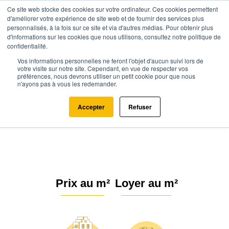
Ce site web stocke des cookies sur votre ordinateur. Ces cookies permettent
d'améliorer votre expérience de site web et de fournir des services plus
personnalisés, à la fois sur ce site et via d'autres médias. Pour obtenir plus
d'informations sur les cookies que nous utilisons, consultez notre politique de
confidentialité.
Vos informations personnelles ne feront l'objet d'aucun suivi lors de
Agence.immo
Prix immobilier
Nouvelle-Aquitaine
votre visite sur notre site. Cependant, en vue de respecter vos
préférences, nous devrons utiliser un petit cookie pour que nous
Charente-Maritime
Sainte-Gemme (17250)
n'ayons pas à vous les redemander.
Estimation immobilière à Sainte-
Accepter
Refuser
Gemme : Prix m² 2026
Prix au m²
Loyer au m²