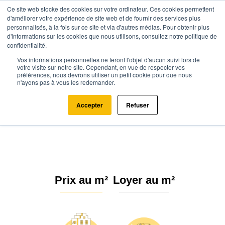
Ce site web stocke des cookies sur votre ordinateur. Ces cookies permettent
d'améliorer votre expérience de site web et de fournir des services plus
personnalisés, à la fois sur ce site et via d'autres médias. Pour obtenir plus
d'informations sur les cookies que nous utilisons, consultez notre politique de
confidentialité.
Vos informations personnelles ne feront l'objet d'aucun suivi lors de
Agence.immo
Prix immobilier
Nouvelle-Aquitaine
votre visite sur notre site. Cependant, en vue de respecter vos
préférences, nous devrons utiliser un petit cookie pour que nous
Charente-Maritime
Thézac (17600)
n'ayons pas à vous les redemander.
Estimation immobilière à Thézac :
Accepter
Refuser
Prix m² 2026
Prix au m²
Loyer au m²