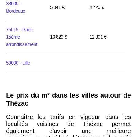
33000 -
5 041 €
4 720 €
Bordeaux
75015 -
Paris
15ème
10 820 €
12 301 €
arrondissement
59000 -
Lille
35000 -
Rennes
Le prix du m² dans les villes autour de
75018 -
Paris
Thézac
18ème
10 114 €
11 322 €
arrondissement
Connaître les tarifs en vigueur dans les
localités voisines de Thézac permet
également d'avoir une meilleure
75020 -
Paris