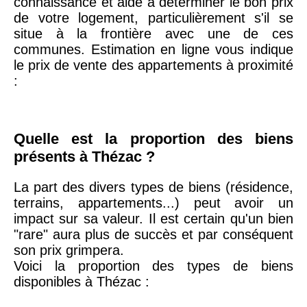
connaissance et aide à déterminer le bon prix
20ème
9 623 €
11 141 €
de votre logement, particulièrement s'il se
arrondissement
situe à la frontière avec une de ces
communes. Estimation en ligne vous indique
le prix de vente des appartements à proximité
75019 -
Paris
:
19ème
9 231 €
10 415 €
arrondissement
Quelle est la proportion des biens
51100 -
Reims
3 036 €
2 667 €
présents à Thézac ?
75013 -
Paris
La part des divers types de biens (résidence,
13ème
10 073 €
11 085 €
terrains, appartements...) peut avoir un
arrondissement
impact sur sa valeur. Il est certain qu'un bien
"rare" aura plus de succès et par conséquent
son prix grimpera.
76600 -
Le Havre
2 455 €
2 453 €
Voici la proportion des types de biens
disponibles à Thézac :
42000 -
Saint-