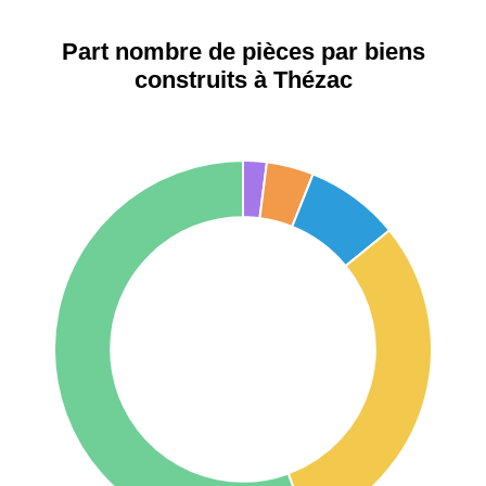
1 404 €
2 013 €
Étienne
Part nombre de pièces par biens
construits à Thézac
75017 -
Paris
17ème
11 454 €
12 687 €
arrondissement
75016 -
Paris
16ème
12 145 €
15 155 €
arrondissement
83000 -
Toulon
3 018 €
4 284 €
38000 -
Grenoble
2 917 €
3 382 €