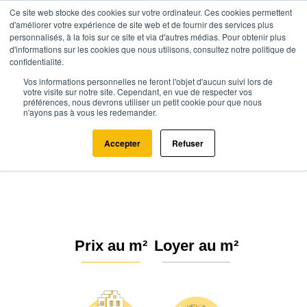
Ce site web stocke des cookies sur votre ordinateur. Ces cookies permettent
d'améliorer votre expérience de site web et de fournir des services plus
personnalisés, à la fois sur ce site et via d'autres médias. Pour obtenir plus
d'informations sur les cookies que nous utilisons, consultez notre politique de
confidentialité.
Vos informations personnelles ne feront l'objet d'aucun suivi lors de
Agence.immo
Prix immobilier
Nouvelle-Aquitaine
Corrèze
votre visite sur notre site. Cependant, en vue de respecter vos
préférences, nous devrons utiliser un petit cookie pour que nous
Ussac (19270)
n'ayons pas à vous les redemander.
Estimation immobilière à Ussac :
Accepter
Refuser
Prix m² 2026
Prix au m²
Loyer au m²