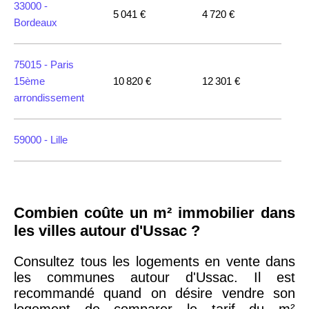
33000 -
5 041 €
4 720 €
Bordeaux
75015 -
Paris
15ème
10 820 €
12 301 €
arrondissement
59000 -
Lille
35000 -
Rennes
Combien coûte un m² immobilier dans
75018 -
Paris
les villes autour d'Ussac ?
18ème
10 114 €
11 322 €
arrondissement
Consultez tous les logements en vente dans
les communes autour d'Ussac. Il est
recommandé quand on désire vendre son
75020 -
Paris
logement de comparer le tarif du m²