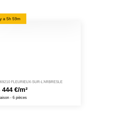
l y a
5h 59m
il y a
18h 23m
69210 FLEURIEUX-SUR-L'ARBRESLE
11200 CRUSCAD
 444 €/m²
2 503 €/m²
aison
- 6 pièces
Maison
- 4 pièces