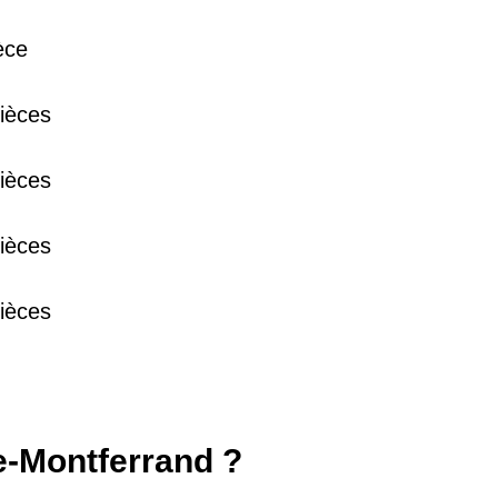
èce
38 €
ièces
15 €
ièces
13 €
ièces
ièces
de-Montferrand ?