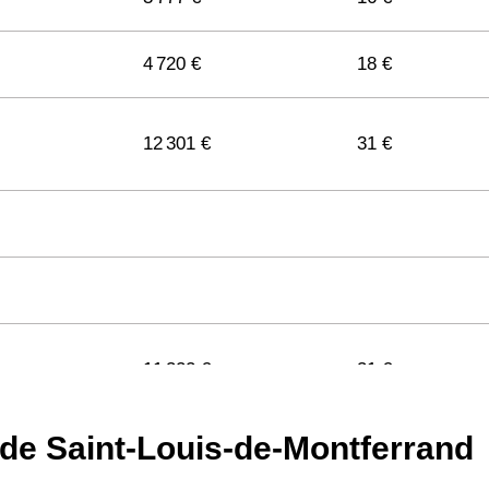
4 720 €
18 €
12 301 €
31 €
11 322 €
31 €
 de Saint-Louis-de-Montferrand
11 141 €
29 €