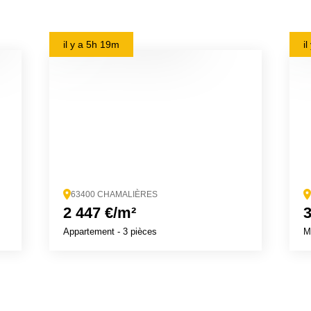
il y a
5h 19m
i
63400 CHAMALIÈRES
2 447 €/m²
3
Appartement
- 3 pièces
M