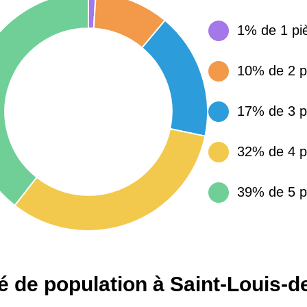
1% de 1 pi
15 155 €
34 €
10% de 2 p
4 284 €
14 €
17% de 3 p
3 382 €
14 €
32% de 4 p
39% de 5 p
té de population à Saint-Louis-