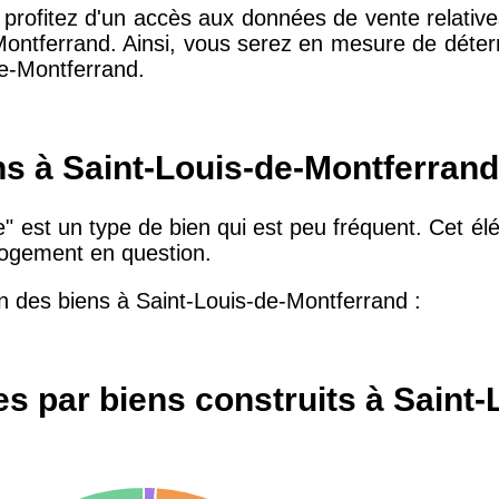
 profitez d'un accès aux données de vente relative
Montferrand. Ainsi, vous serez en mesure de déter
de-Montferrand.
10 415 €
28 €
2 667 €
13 €
ns à Saint-Louis-de-Montferrand
 est un type de bien qui est peu fréquent. Cet élé
11 085 €
30 €
 logement en question.
on des biens à Saint-Louis-de-Montferrand :
2 453 €
12 €
2 013 €
10 €
s par biens construits à Saint
12 687 €
32 €