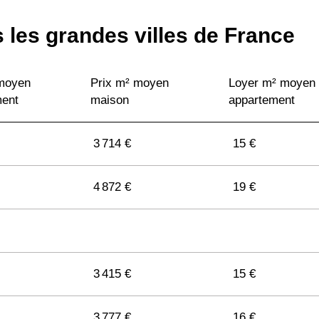
 les grandes villes de France
 moyen
Prix m² moyen
Loyer m² moyen
ment
maison
appartement
3 714 €
15 €
4 872 €
19 €
3 415 €
15 €
3 777 €
16 €