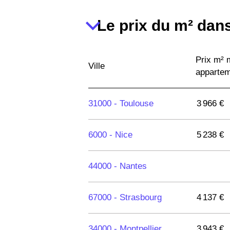
Le prix du m² dans
Prix m²
Ville
apparte
31000 -
Toulouse
3 966 €
6000 -
Nice
5 238 €
44000 -
Nantes
67000 -
Strasbourg
4 137 €
34000 -
Montpellier
3 943 €