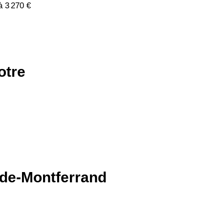
à 3 270 €
otre
s-de-Montferrand