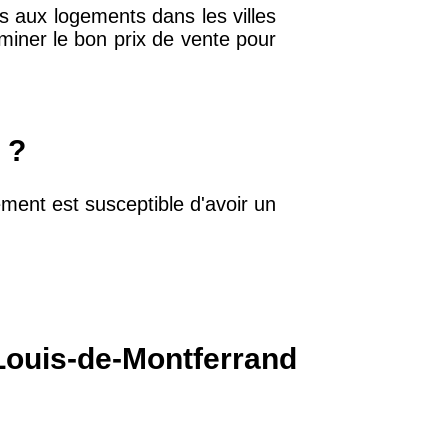
s aux logements dans les villes
miner le bon prix de vente pour
32 €
11 €
 ?
ment est susceptible d'avoir un
34 €
12 €
10 €
-Louis-de-Montferrand
37 €