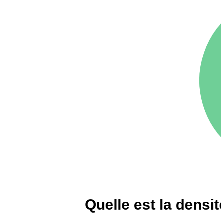
75016 -
Paris 16ème
12 145 €
arrondissement
83000 -
Toulon
3 018 €
38000 -
Grenoble
2 917 €
Quelle est la densi