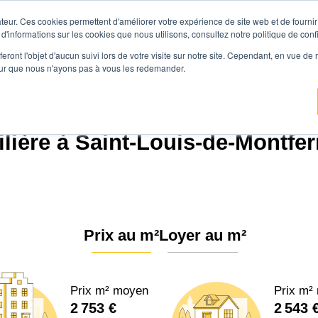
teur. Ces cookies permettent d'améliorer votre expérience de site web et de fournir 
Prix immobilier
Vendre avec Agen
 d'informations sur les cookies que nous utilisons, consultez notre politique de confi
eront l'objet d'aucun suivi lors de votre visite sur notre site. Cependant, en vue d
pour que nous n'ayons pas à vous les redemander.
mmo
Prix immobilier
Nouvelle-Aquitaine
Gironde
Saint-Louis-de-Montferr
ière à Saint-Louis-de-Montfer
Prix au m²
Loyer au m²
Prix m² moyen
Prix m²
2 753 €
2 543 