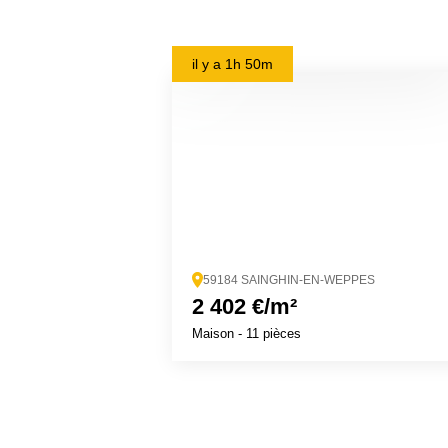
il y a
1h 50m
59184 SAINGHIN-EN-WEPPES
2 402 €/m²
Maison
- 11 pièces