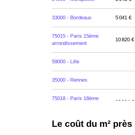
33000 -
Bordeaux
5 041 €
75015 -
Paris 15ème
10 820 €
arrondissement
59000 -
Lille
35000 -
Rennes
75018 -
Paris 18ème
10 114 €
arrondissement
Le coût du m² près
75020 -
Paris 20ème
9 623 €
arrondissement