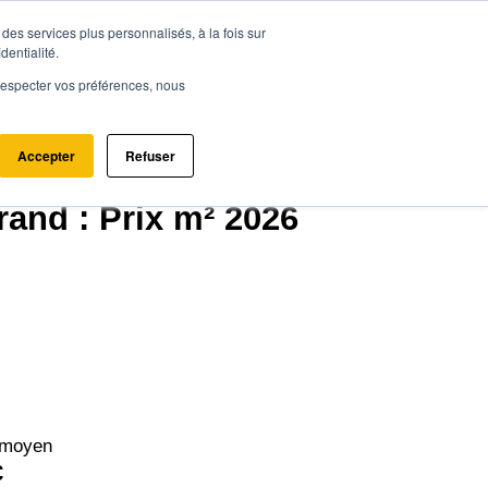
des services plus personnalisés, à la fois sur
ce.immo
Acheter - Louer
Estimer mon bien
dentialité.
e respecter vos préférences, nous
Accepter
Refuser
and (33440)
rand : Prix m² 2026
 moyen
€