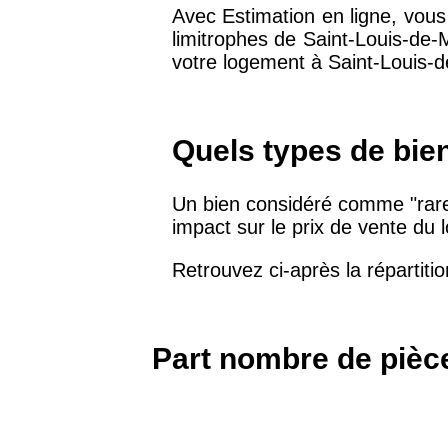
Avec Estimation en ligne, vous
limitrophes de Saint-Louis-de-
75019 -
Paris 19ème
votre logement à Saint-Louis-
9 231 €
arrondissement
51100 -
Reims
3 036 €
Quels types de bie
75013 -
Paris 13ème
Un bien considéré comme "rare"
10 073 €
arrondissement
impact sur le prix de vente du
Retrouvez ci-après la répartiti
76600 -
Le Havre
2 455 €
42000 -
Saint-Étienne
1 404 €
Part nombre de pièce
75017 -
Paris 17ème
11 454 €
arrondissement