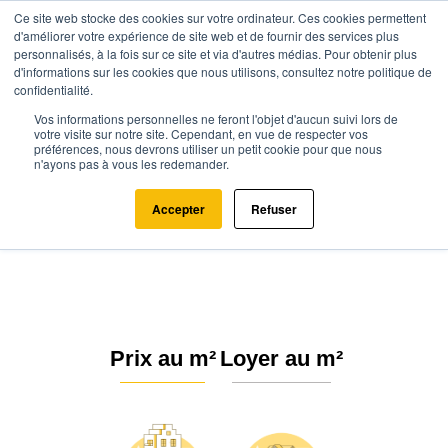
Ce site web stocke des cookies sur votre ordinateur. Ces cookies permettent
d'améliorer votre expérience de site web et de fournir des services plus
personnalisés, à la fois sur ce site et via d'autres médias. Pour obtenir plus
d'informations sur les cookies que nous utilisons, consultez notre politique de
confidentialité.
Vos informations personnelles ne feront l'objet d'aucun suivi lors de
Agence.immo
Prix immobilier
Nouvelle-Aquitaine
votre visite sur notre site. Cependant, en vue de respecter vos
préférences, nous devrons utiliser un petit cookie pour que nous
Lot-et-Garonne
Allez-et-Cazeneuve (47110)
n'ayons pas à vous les redemander.
Estimation immobilière à Allez-et-
Accepter
Refuser
Cazeneuve : Prix m² 2026
Prix au m²
Loyer au m²