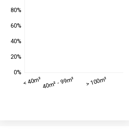
42000 -
Saint-
1 404 €
2 013 €
Étienne
75017 -
Paris
17ème
11 454 €
12 687 €
arrondissement
75016 -
Paris
16ème
12 145 €
15 155 €
arrondissement
83000 -
Toulon
3 018 €
4 284 €
38000 -
Grenoble
2 917 €
3 382 €