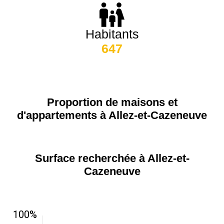
75020 -
Paris
20ème
9 623 €
11 141 €
arrondissement
Habitants
647
75019 -
Paris
19ème
9 231 €
10 415 €
arrondissement
Proportion de maisons et
d'appartements à Allez-et-Cazeneuve
51100 -
Reims
3 036 €
2 667 €
75013 -
Paris
Surface recherchée à Allez-et-
13ème
10 073 €
11 085 €
Cazeneuve
arrondissement
76600 -
Le Havre
2 455 €
2 453 €