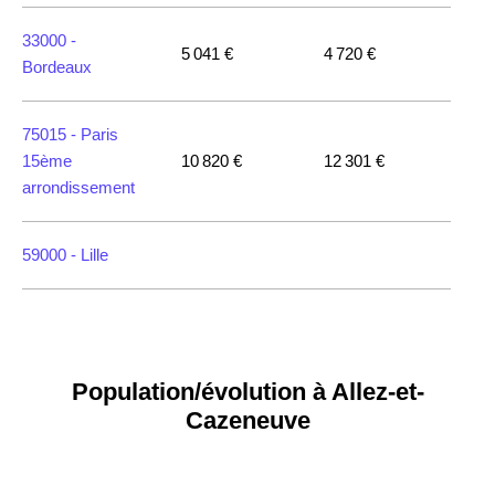
33000 -
5 041 €
4 720 €
Bordeaux
75015 -
Paris
15ème
10 820 €
12 301 €
arrondissement
59000 -
Lille
35000 -
Rennes
Population/évolution à Allez-et-
75018 -
Paris
18ème
10 114 €
11 322 €
Cazeneuve
arrondissement