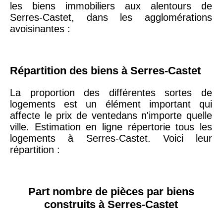
les biens immobiliers aux alentours de
20ème
9 623 €
11 141 €
Serres-Castet, dans les agglomérations
arrondissement
avoisinantes :
75019 -
Paris
19ème
9 231 €
10 415 €
Répartition des biens à Serres-Castet
arrondissement
La proportion des différentes sortes de
logements est un élément important qui
51100 -
Reims
3 036 €
2 667 €
affecte le prix de ventedans n'importe quelle
ville. Estimation en ligne répertorie tous les
75013 -
logements à Serres-Castet. Voici leur
Paris
répartition :
13ème
10 073 €
11 085 €
arrondissement
Part nombre de pièces par biens
76600 -
Le Havre
2 455 €
2 453 €
construits à Serres-Castet
42000 -
Saint-