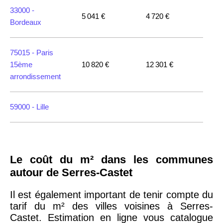
33000 -
5 041 €
4 720 €
Bordeaux
75015 -
Paris
15ème
10 820 €
12 301 €
arrondissement
59000 -
Lille
35000 -
Rennes
Le coût du m² dans les communes
75018 -
Paris
autour de Serres-Castet
18ème
10 114 €
11 322 €
arrondissement
Il est également important de tenir compte du
tarif du m² des villes voisines à Serres-
Castet. Estimation en ligne vous catalogue
75020 -
Paris