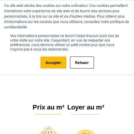
Ce site web stocke des cookies sur votre ordinateur. Ces cookies permettent
d'améliorer votre expérience de site web et de fournir des services plus
personnalisés, à la fois sur ce site et via d'autres médias. Pour obtenir plus
d'informations sur les cookies que nous utilisons, consultez notre politique de
confidentialité.
Vos informations personnelles ne feront l'objet d'aucun suivi lors de
Agence.immo
Prix immobilier
Nouvelle-Aquitaine
votre visite sur notre site. Cependant, en vue de respecter vos
préférences, nous devrons utiliser un petit cookie pour que nous
Pyrénées-Atlantiques
Serres-Castet (64121)
n'ayons pas à vous les redemander.
Estimation immobilière à Serres-
Accepter
Refuser
Castet : Prix m² 2026
Prix au m²
Loyer au m²