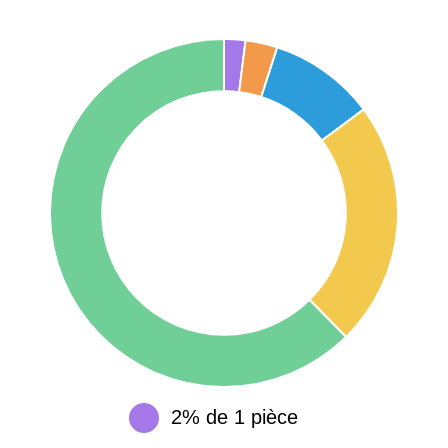
1 404 €
2 013 €
Étienne
75017 -
Paris
17ème
11 454 €
12 687 €
arrondissement
75016 -
Paris
16ème
12 145 €
15 155 €
arrondissement
83000 -
Toulon
3 018 €
4 284 €
38000 -
Grenoble
2 917 €
3 382 €
2% de 1 pièce