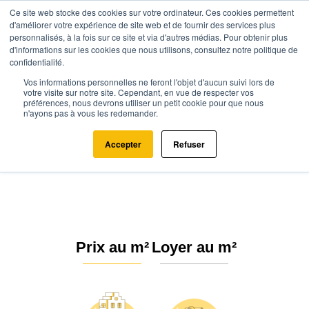
Ce site web stocke des cookies sur votre ordinateur. Ces cookies permettent
d'améliorer votre expérience de site web et de fournir des services plus
personnalisés, à la fois sur ce site et via d'autres médias. Pour obtenir plus
d'informations sur les cookies que nous utilisons, consultez notre politique de
confidentialité.
Vos informations personnelles ne feront l'objet d'aucun suivi lors de
Agence.immo
Prix immobilier
Nouvelle-Aquitaine
Vienne
votre visite sur notre site. Cependant, en vue de respecter vos
préférences, nous devrons utiliser un petit cookie pour que nous
Château-Garnier (86350)
n'ayons pas à vous les redemander.
Estimation immobilière à Château-
Accepter
Refuser
Garnier : Prix m² 2026
Prix au m²
Loyer au m²