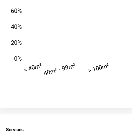
42000 -
Saint-
1 404 €
2 013 €
Étienne
75017 -
Paris
17ème
11 454 €
12 687 €
arrondissement
75016 -
Paris
16ème
12 145 €
15 155 €
arrondissement
83000 -
Toulon
3 018 €
4 284 €
38000 -
Grenoble
2 917 €
3 382 €
Services