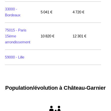
33000 -
5 041 €
4 720 €
Bordeaux
75015 -
Paris
15ème
10 820 €
12 301 €
arrondissement
59000 -
Lille
35000 -
Rennes
Population/évolution à Château-Garnier
75018 -
Paris
18ème
10 114 €
11 322 €
arrondissement