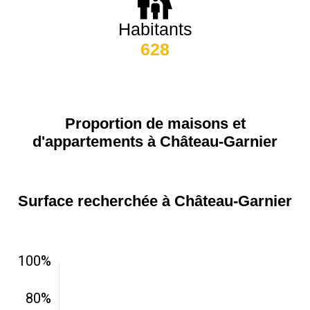
75020 -
Paris
Habitants
20ème
9 623 €
11 141 €
arrondissement
628
75019 -
Paris
19ème
9 231 €
10 415 €
arrondissement
Proportion de maisons et
d'appartements à Château-Garnier
51100 -
Reims
3 036 €
2 667 €
Surface recherchée à Château-Garnier
75013 -
Paris
13ème
10 073 €
11 085 €
arrondissement
76600 -
Le Havre
2 455 €
2 453 €